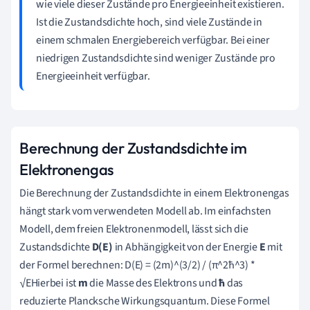
wie viele dieser Zustände pro Energieeinheit existieren.
Ist die Zustandsdichte hoch, sind viele Zustände in
einem schmalen Energiebereich verfügbar. Bei einer
niedrigen Zustandsdichte sind weniger Zustände pro
Energieeinheit verfügbar.
Berechnung der Zustandsdichte im
Elektronengas
Die Berechnung der Zustandsdichte in einem Elektronengas
hängt stark vom verwendeten Modell ab. Im einfachsten
Modell, dem freien Elektronenmodell, lässt sich die
Zustandsdichte
D(E)
in Abhängigkeit von der Energie
E
mit
der Formel berechnen: D(E) = (2m)^(3/2) / (π^2ħ^3) *
√EHierbei ist
m
die Masse des Elektrons und
ħ
das
reduzierte Plancksche Wirkungsquantum. Diese Formel