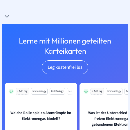
Lerne mit Millionen geteilten
Karteikarten
Leg kostenfrei los
+ Add tag
Immunology
Cell Biology
Mo
+ Add tag
Immunology
Cell
Welche Rolle spielen Atomrümpfe im
Was ist der Unterschied 
Elektronengas-Modell?
freiem Elektronengas
gebundenem Elektron