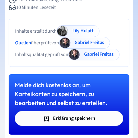
10 Minuten Lesezeit
Lily Hulatt
Inhalte erstellt durch
Gabriel Freitas
Quellen
überprüft von
Gabriel Freitas
Inhaltsqualität geprüft von
Melde dich kostenlos an, um
Karteikarten zu speichern, zu
bearbeiten und selbst zu erstellen.
Erklärung speichern