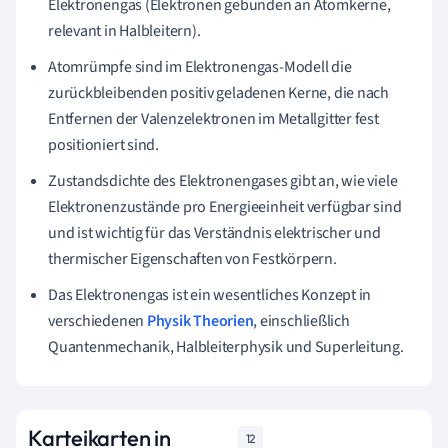
Elektronengas (Elektronen gebunden an Atomkerne,
relevant in Halbleitern).
Atomrümpfe sind im Elektronengas-Modell die
zurückbleibenden positiv geladenen Kerne, die nach
Entfernen der Valenzelektronen im Metallgitter fest
positioniert sind.
Zustandsdichte des Elektronengases gibt an, wie viele
Elektronenzustände pro Energieeinheit verfügbar sind
und ist wichtig für das Verständnis elektrischer und
thermischer Eigenschaften von Festkörpern.
Das Elektronengas ist ein wesentliches Konzept in
verschiedenen
Physik Theorien
, einschließlich
Quantenmechanik, Halbleiterphysik und Superleitung.
Karteikarten in
12