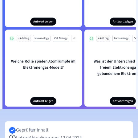
Antwort zeigen
Antwort zeigen
+ Add tag
Immunology
Cell Biology
Mo
+ Add tag
Immunology
Cell
Welche Rolle spielen Atomrümpfe im
Was ist der Unterschied 
Elektronengas-Modell?
freiem Elektronengas
gebundenem Elektron
Antwort zeigen
Antwort zeigen
Geprüfter Inhalt
Letzte Aktualisierung: 12.04.2024