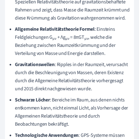
Speziellen Relativitätstheorie auf gravitationsbehaftete
Rahmen und zeigt, dass Masse die Raumzeit krümmt und
diese Krümmung als Gravitation wahrgenommen wird.
Allgemeine Relativitätstheorie Formel
: Einsteins
Feldgleichungen G
+ Λg
= 8πGT
, welche die
μν
μν
μν
Beziehung zwischen Raumzeitkrümmung und der
Verteilung von Masse und Energie darstellen.
Gravitationswellen
: Ripples in der Raumzeit, verursacht
durch die Beschleunigung von Massen, deren Existenz
durch die Allgemeine Relativitätstheorie vorhergesagt
und 2015 direkt nachgewiesen wurde.
Schwarze Löcher
: Bereiche im Raum, aus denen nichts
entkommen kann, nicht einmal Licht, als Vorhersage der
Allgemeinen Relativitätstheorie und durch
Beobachtungen bekräftigt.
Technologische Anwendungen
: GPS-Systeme müssen