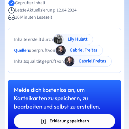
Geprüfter Inhalt
Letzte Aktualisierung: 12.04.2024
10 Minuten Lesezeit
Lily Hulatt
Inhalte erstellt durch
Gabriel Freitas
Quellen
überprüft von
Gabriel Freitas
Inhaltsqualität geprüft von
Melde dich kostenlos an, um
Karteikarten zu speichern, zu
bearbeiten und selbst zu erstellen.
Erklärung speichern