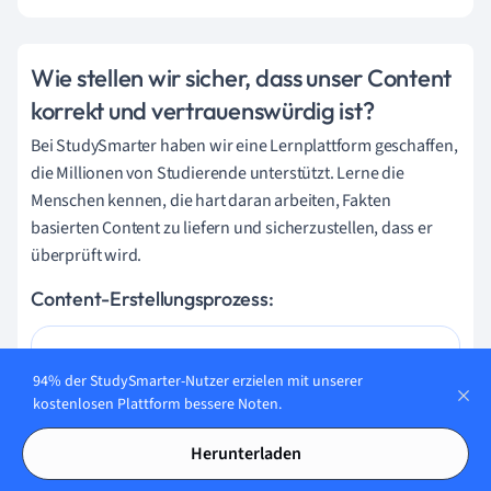
Wie stellen wir sicher, dass unser Content
korrekt und vertrauenswürdig ist?
Bei StudySmarter haben wir eine Lernplattform geschaffen,
die Millionen von Studierende unterstützt. Lerne die
Menschen kennen, die hart daran arbeiten, Fakten
basierten Content zu liefern und sicherzustellen, dass er
überprüft wird.
Content-Erstellungsprozess:
Lily Hulatt
94% der StudySmarter-Nutzer erzielen mit unserer
kostenlosen Plattform bessere Noten.
Digital Content Specialist
Herunterladen
Lily Hulatt ist Digital Content Specialist mit über drei
Jahren Erfahrung in Content-Strategie und Curriculum-