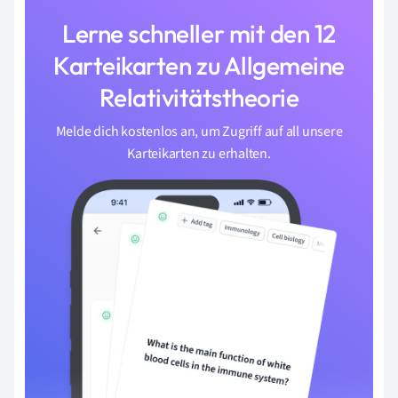
Lerne schneller mit den 12
Karteikarten zu Allgemeine
Relativitätstheorie
Melde dich kostenlos an, um Zugriff auf all unsere
Karteikarten zu erhalten.