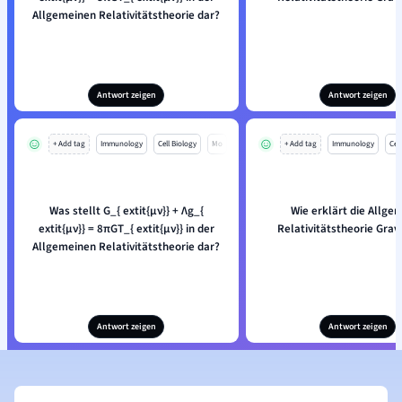
Allgemeinen Relativitätstheorie dar?
Antwort zeigen
Antwort zeigen
+ Add tag
Immunology
Cell Biology
Mo
+ Add tag
Immunology
Cell
Was stellt G_{ extit{μν}} + Λg_{
Wie erklärt die Allge
extit{μν}} = 8πGT_{ extit{μν}} in der
Relativitätstheorie Grav
Allgemeinen Relativitätstheorie dar?
Antwort zeigen
Antwort zeigen