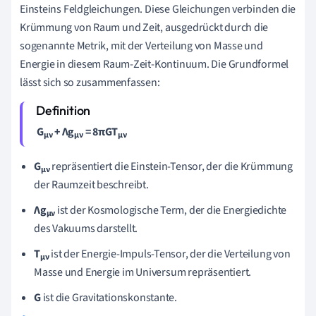
Einsteins Feldgleichungen. Diese Gleichungen verbinden die
Krümmung von Raum und Zeit, ausgedrückt durch die
sogenannte Metrik, mit der Verteilung von Masse und
Energie in diesem Raum-Zeit-Kontinuum. Die Grundformel
lässt sich so zusammenfassen:
G
+ Λg
= 8πGT
μν
μν
μν
G
repräsentiert die Einstein-Tensor, der die Krümmung
μν
der Raumzeit beschreibt.
Λg
ist der Kosmologische Term, der die Energiedichte
μν
des Vakuums darstellt.
T
ist der Energie-Impuls-Tensor, der die Verteilung von
μν
Masse und Energie im Universum repräsentiert.
G
ist die Gravitationskonstante.