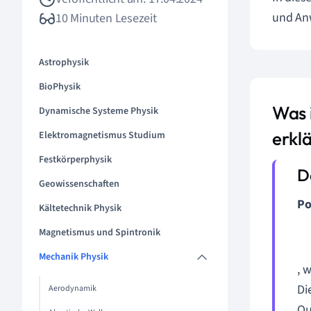
und An
10 Minuten Lesezeit
Astrophysik
BioPhysik
Was 
Dynamische Systeme Physik
erklä
Elektromagnetismus Studium
Festkörperphysik
Geowissenschaften
Po
Kältetechnik Physik
Magnetismus und Spintronik
Mechanik Physik
, 
Di
Aerodynamik
Qu