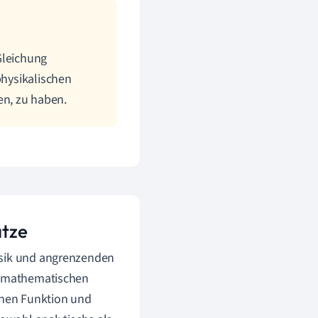
Gleichung
physikalischen
n, zu haben.
ätze
ysik und angrenzenden
en mathematischen
chen Funktion und