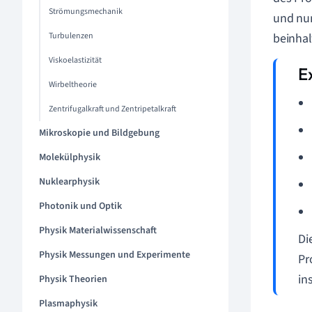
Strömungsmechanik
und num
Turbulenzen
beinhal
Viskoelastizität
Wirbeltheorie
Zentrifugalkraft und Zentripetalkraft
Mikroskopie und Bildgebung
Molekülphysik
Nuklearphysik
Photonik und Optik
Physik Materialwissenschaft
Di
Physik Messungen und Experimente
Pr
in
Physik Theorien
Plasmaphysik