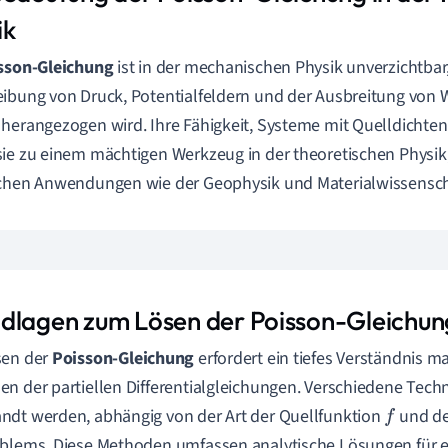
ik
sson-Gleichung
ist in der mechanischen Physik unverzichtbar,
ibung von Druck, Potentialfeldern und der Ausbreitung von W
herangezogen wird. Ihre Fähigkeit, Systeme mit Quelldichten
ie zu einem mächtigen Werkzeug in der theoretischen Physik,
chen Anwendungen wie der Geophysik und Materialwissensch
dlagen zum Lösen der Poisson-Gleichun
sen der
Poisson-Gleichung
erfordert ein tiefes Verständnis 
n der partiellen Differentialgleichungen. Verschiedene Tec
dt werden, abhängig von der Art der Quellfunktion
und d
f
blems. Diese Methoden umfassen analytische Lösungen für 