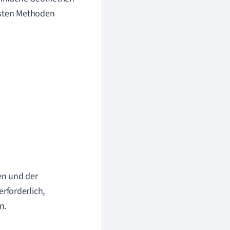
tsten Methoden
en und der
rforderlich,
n.