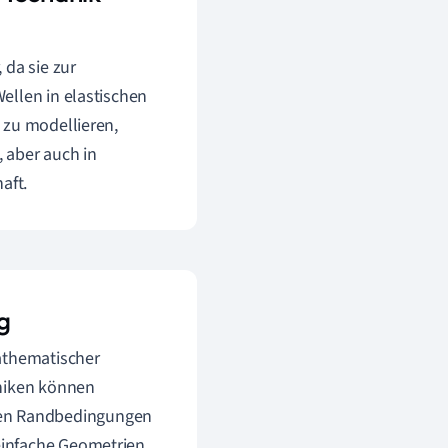
 da sie zur
ellen in elastischen
 zu modellieren,
 aber auch in
aft.
g
mathematischer
hniken können
en Randbedingungen
einfache Geometrien