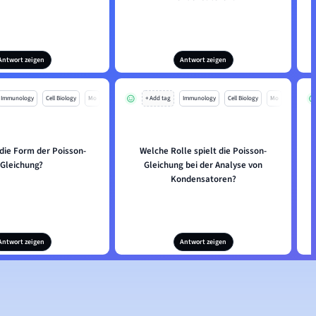
Antwort zeigen
Antwort zeigen
Immunology
Cell Biology
Mo
+ Add tag
Immunology
Cell Biology
Mo
 die Form der Poisson-
Welche Rolle spielt die Poisson-
Gleichung?
Gleichung bei der Analyse von
Kondensatoren?
Antwort zeigen
Antwort zeigen