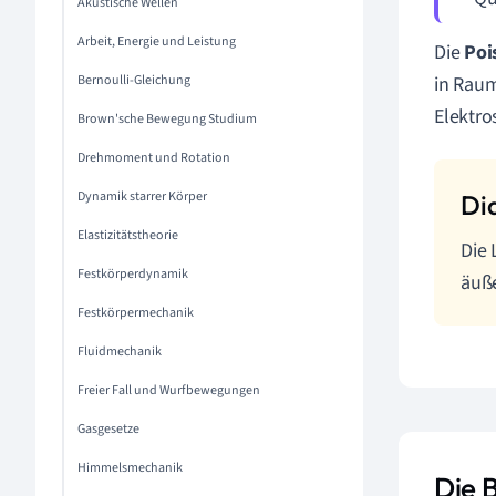
Akustische Wellen
Arbeit, Energie und Leistung
Die
Poi
Bernoulli-Gleichung
in Raum
Elektro
Brown'sche Bewegung Studium
Drehmoment und Rotation
Dynamik starrer Körper
Elastizitätstheorie
Die 
Festkörperdynamik
äuße
Festkörpermechanik
Fluidmechanik
Freier Fall und Wurfbewegungen
Gasgesetze
Himmelsmechanik
Die 