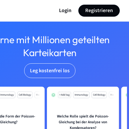
Login
Registrieren
rne mit Millionen geteilten
Karteikarten
Leg kostenfrei los
Immunology
Cell Biology
Mo
+ Add tag
Immunology
Cell Biology
Mo
 die Form der Poisson-
Welche Rolle spielt die Poisson-
Gleichung?
Gleichung bei der Analyse von
Kondensatoren?