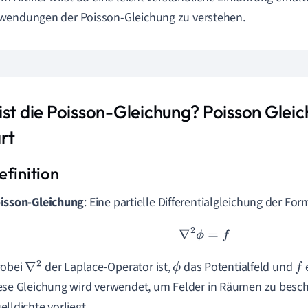
wendungen der Poisson-Gleichung zu verstehen.
ist die Poisson-Gleichung? Poisson Gleic
rt
isson-Gleichung
: Eine partielle Differentialgleichung der For
∇
2
ϕ
=
f
wobei
der Laplace-Operator ist,
das Potentialfeld und
e
∇
2
ϕ
f
ese Gleichung wird verwendet, um Felder in Räumen zu besch
elldichte vorliegt.