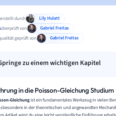
Lily Hulatt
 erstellt durch
Gabriel Freitas
n
überprüft von
Gabriel Freitas
qualität geprüft von
Springe zu einem wichtigen Kapitel
ührung in die Poisson-Gleichung Studium
isson-Gleichung
ist ein fundamentales Werkzeug in vielen Ber
insbesondere in der theoretischen und angewandten Mechanik 
em Artikel wirst du eine leicht verständliche Einführung erha