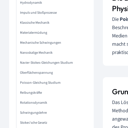
Hydrodynamik
Phys
Impuls und Stoßprozesse
Die
Poi
Klassische Mechanik
Beschre
Materialermüdung
Medien 
Mechanische Schwingungen
macht s
praktis
Nanoskalige Mechanik
Navier-Stokes-Gleichungen Studium
Oberflächenspannung
Poisson-Gleichung Studium
Grun
Reibungskräfte
Das Lö
Rotationsdynamik
Methode
Schwingungslehre
angewan
Stokes'sche Gesetz
des Pro