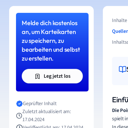
Inhalte
Melde dich kostenlos
an, um Karteikarten
Quelle
zu speichern, zu
Inhalts
bearbeiten und selbst
zu erstellen.
Leg jetzt los
Einf
Geprüfter Inhalt
Die Po
Zuletzt aktualisiert am:
spielt 
17.04.2024
In dies
Veröffentlicht am: 17.04.2024