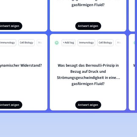
gasförmigen Fluid?
Antwort zeigen
Antwort zeigen
Immunology
Cell Biology
Mo
+ Add tag
Immunology
Cell Biology
Mo
dynamischer Widerstand?
Was besagt das Bernoulli-Prinzip in
Wa
Bezug auf Druck und
Strömungsgeschwindigkeit in einem
gasförmigen Fluid?
Antwort zeigen
Antwort zeigen