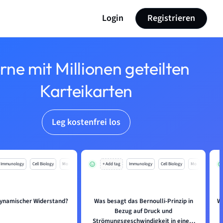
Login
Registrieren
rne mit Millionen geteilten
Karteikarten
Leg kostenfrei los
Immunology
Cell Biology
Mo
+ Add tag
Immunology
Cell Biology
Mo
dynamischer Widerstand?
Was besagt das Bernoulli-Prinzip in
Wa
Bezug auf Druck und
Strömungsgeschwindigkeit in einem