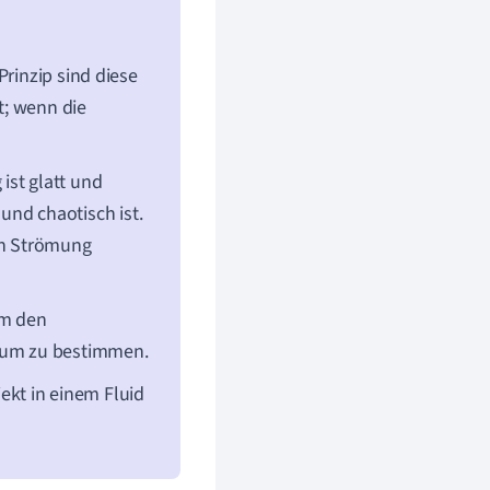
rinzip sind diese
t; wenn die
ist glatt und
nd chaotisch ist.
on Strömung
um den
erum zu bestimmen.
ekt in einem Fluid