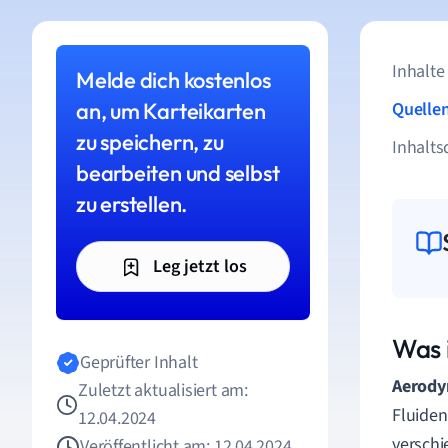
Inhalte
Melde dich kostenlos
an, um Karteikarten
Quelle
zu speichern, zu
Inhalts
bearbeiten und selbst
zu erstellen.
Leg jetzt los
Was 
Geprüfter Inhalt
Aerody
Zuletzt aktualisiert am:
Fluiden
12.04.2024
versch
Veröffentlicht am: 12.04.2024