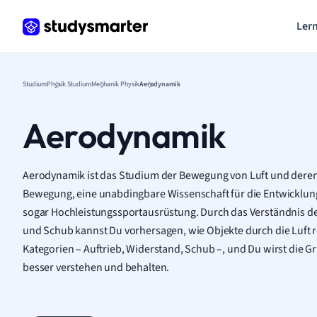
Lern
Studium
Physik Studium
Mechanik Physik
Aerodynamik
Aerodynamik
Aerodynamik ist das Studium der Bewegung von Luft und deren 
Bewegung, eine unabdingbare Wissenschaft für die Entwicklun
sogar Hochleistungssportausrüstung. Durch das Verständnis der
und Schub kannst Du vorhersagen, wie Objekte durch die Luft re
Kategorien – Auftrieb, Widerstand, Schub –, und Du wirst die
besser verstehen und behalten.