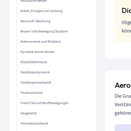
Akustische Wellen
Arbeit, Energie und Leistung
Bernoulli-Gleichung
Vöge
kön
Brown'sche Bewegung Studium
Drehmoment und Rotation
Dynamik starrer Körper
Elastizitätstheorie
Festkörperdynamik
Festkörpermechanik
Aero
Fluidmechanik
Die Gru
Freier Fall und Wurfbewegungen
Verstän
gehöre
Gasgesetze
Himmelsmechanik