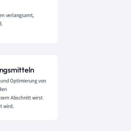
nen verlangsamt,
d.
ngsmitteln
g und Optimierung von
 den
esem Abschnitt wirst
 wird.