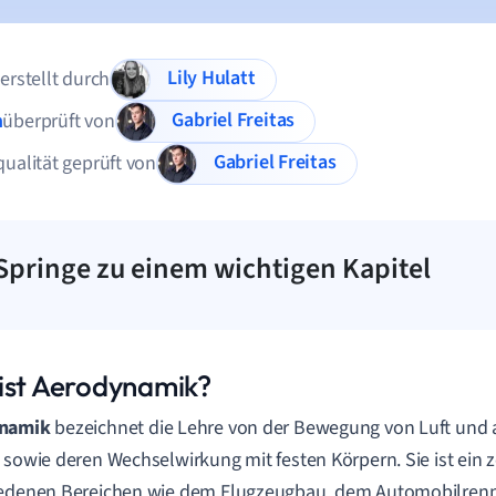
Lily Hulatt
 erstellt durch
Gabriel Freitas
n
überprüft von
Gabriel Freitas
qualität geprüft von
Springe zu einem wichtigen Kapitel
ist Aerodynamik?
namik
bezeichnet die Lehre von der Bewegung von Luft und
 sowie deren Wechselwirkung mit festen Körpern. Sie ist ein z
iedenen Bereichen wie dem Flugzeugbau, dem Automobilrenn