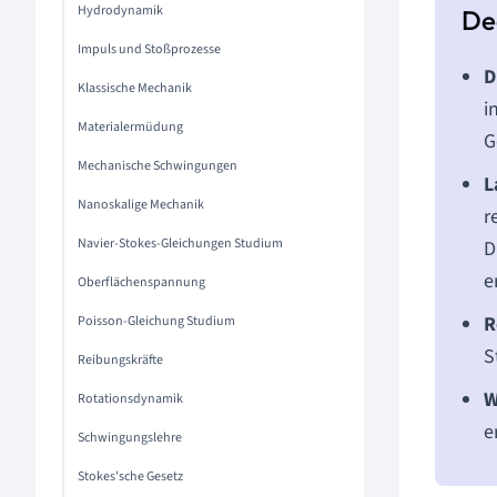
Hydrodynamik
Impuls und Stoßprozesse
D
Klassische Mechanik
i
Materialermüdung
G
Mechanische Schwingungen
L
Nanoskalige Mechanik
r
Navier-Stokes-Gleichungen Studium
D
e
Oberflächenspannung
R
Poisson-Gleichung Studium
S
Reibungskräfte
W
Rotationsdynamik
e
Schwingungslehre
Stokes'sche Gesetz