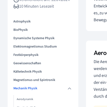
Entwick
10 Minuten Lesezeit
es, zu 
Bewegu
Astrophysik
BioPhysik
Dynamische Systeme Physik
Elektromagnetismus Studium
Aero
Festkörperphysik
Die Aer
Geowissenschaften
werden.
Kältetechnik Physik
und erz
Magnetismus und Spintronik
der ein
Mechanik Physik
Verstän
durch d
Aerodynamik