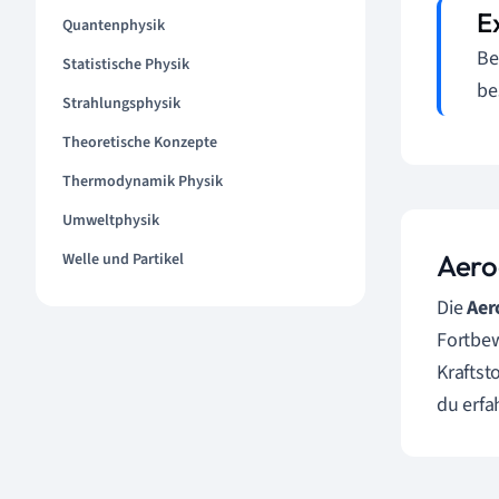
Quantenphysik
Be
Statistische Physik
be
Strahlungsphysik
Theoretische Konzepte
Thermodynamik Physik
Umweltphysik
Aero
Welle und Partikel
Die
Aer
Fortbew
Kraftst
du erfa