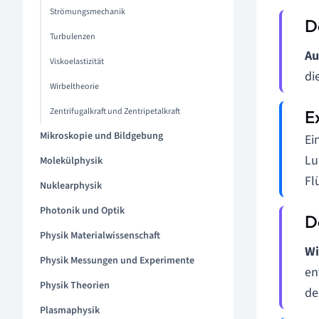
Strömungsmechanik
Turbulenzen
Au
Viskoelastizität
di
Wirbeltheorie
Zentrifugalkraft und Zentripetalkraft
Mikroskopie und Bildgebung
Ei
Lu
Molekülphysik
Fl
Nuklearphysik
Photonik und Optik
Physik Materialwissenschaft
Wi
Physik Messungen und Experimente
en
Physik Theorien
de
Plasmaphysik