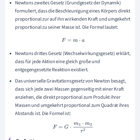
Newtons zweites Gesetz (Grundgesetz der Dynamik)
formuliert, dass die Beschleunigung eines Körpers direkt
proportional zur auf ihn wirkenden Kraft und umgekehrt
proportional zu seiner Masse ist. Die Formel lautet:
F
=
m
⋅
a
Newtons drittes Gesetz (Wechselwirkungsgesetz) erklärt,
dass für jede Aktion eine gleich große und
entgegengesetzte Reaktion existiert.
Das universelle Gravitationsgesetz von Newton besagt,
dass sich jede zwei Massen gegenseitig mit einer Kraft
anziehen, die direkt proportional zum Produkt ihrer
Massen und umgekehrt proportional zum Quadrat ihres
Abstands ist. Die Formel ist:
F
=
G
⋅
m
1
⋅
m
2
r
2