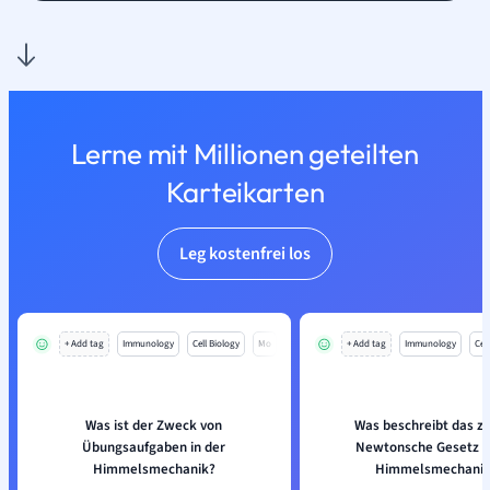
Lerne mit Millionen geteilten
Karteikarten
Leg kostenfrei los
+ Add tag
Immunology
Cell Biology
Mo
+ Add tag
Immunology
Cell
Was ist der Zweck von
Was beschreibt das z
Übungsaufgaben in der
Newtonsche Gesetz in
Himmelsmechanik?
Himmelsmechanik