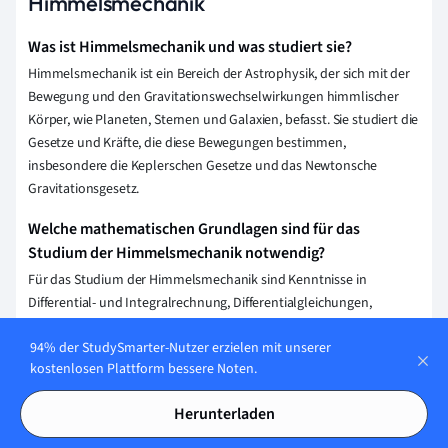
Himmelsmechanik
Was ist Himmelsmechanik und was studiert sie?
Himmelsmechanik ist ein Bereich der Astrophysik, der sich mit der
Bewegung und den Gravitationswechselwirkungen himmlischer
Körper, wie Planeten, Sternen und Galaxien, befasst. Sie studiert die
Gesetze und Kräfte, die diese Bewegungen bestimmen,
insbesondere die Keplerschen Gesetze und das Newtonsche
Gravitationsgesetz.
Welche mathematischen Grundlagen sind für das
Studium der Himmelsmechanik notwendig?
Für das Studium der Himmelsmechanik sind Kenntnisse in
Differential- und Integralrechnung, Differentialgleichungen,
Vektorrechnung sowie lineare Algebra unerlässlich. Analytische
94% der StudySmarter-Nutzer erzielen mit unserer
Mechanik, speziell die Lagrange- und Hamilton-Mechanik, sind
kostenlosen Plattform bessere Noten.
ebenfalls wichtige mathematische Grundlagen.
Wie kann ich Himmelsmechanik in meiner beruflichen
Herunterladen
Laufbahn anwenden?