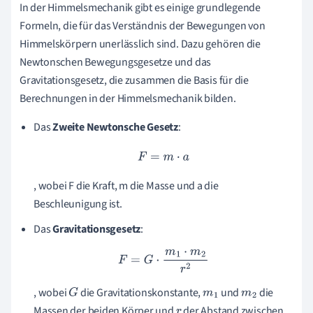
In der Himmelsmechanik gibt es einige grundlegende
Formeln, die für das Verständnis der Bewegungen von
Himmelskörpern unerlässlich sind. Dazu gehören die
Newtonschen Bewegungsgesetze und das
Gravitationsgesetz, die zusammen die Basis für die
Berechnungen in der Himmelsmechanik bilden.
Das
Zweite Newtonsche Gesetz
:
F
=
m
⋅
a
, wobei F die Kraft, m die Masse und a die
Beschleunigung ist.
Das
Gravitationsgesetz
:
F
=
G
⋅
m
1
⋅
m
2
r
2
, wobei
die Gravitationskonstante,
und
die
G
m
1
m
2
Massen der beiden Körper und
der Abstand zwischen
r