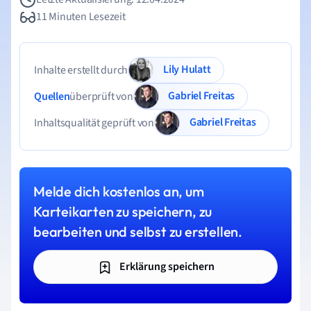
11 Minuten Lesezeit
Lily Hulatt
Inhalte erstellt durch
Gabriel Freitas
Quellen
überprüft von
Gabriel Freitas
Inhaltsqualität geprüft von
Melde dich kostenlos an, um
Karteikarten zu speichern, zu
bearbeiten und selbst zu erstellen.
Erklärung speichern