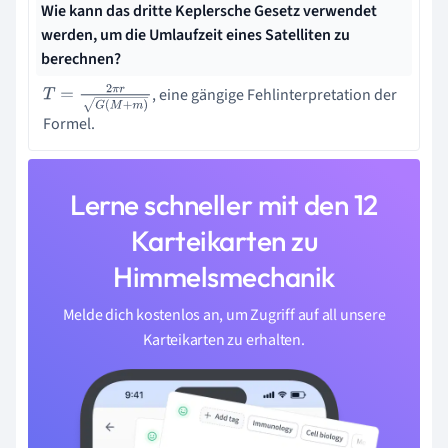
Wie kann das dritte Keplersche Gesetz verwendet
werden, um die Umlaufzeit eines Satelliten zu
berechnen?
, eine gängige Fehlinterpretation der
T
=
2
π
r
G
(
M
+
m
)
Formel.
Lerne schneller mit den 12
Karteikarten zu
Himmelsmechanik
Melde dich kostenlos an, um Zugriff auf all unsere
Karteikarten zu erhalten.