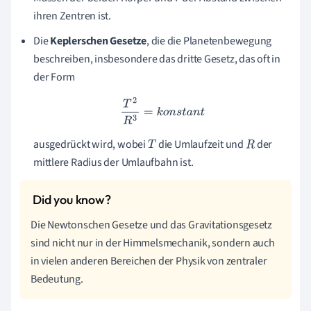
ihren Zentren ist.
Die
Keplerschen Gesetze
, die die Planetenbewegung
beschreiben, insbesondere das dritte Gesetz, das oft in
der Form
T
2
R
3
=
k
o
n
s
t
a
n
t
ausgedrückt wird, wobei
die Umlaufzeit und
der
T
R
mittlere Radius der Umlaufbahn ist.
Die Newtonschen Gesetze und das Gravitationsgesetz
sind nicht nur in der Himmelsmechanik, sondern auch
in vielen anderen Bereichen der Physik von zentraler
Bedeutung.