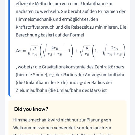
effiziente Methode, um von einer Umlaufbahn zur
nächsten zu wechseln. Sie beruht auf den Prinzipien der
Himmelsmechanik und ermöglicht es, den
Kraftstoffverbrauch und die Reisezeit zu minimieren. Die
Berechnung basiert auf der Formel
Δ
v
=
μ
r
A
(
2
r
B
r
A
+
r
B
−
1
)
+
μ
r
B
(
1
−
2
r
A
r
A
+
r
B
)
, wobei
die Gravitationskonstante des Zentralkörpers
μ
(hier die Sonne),
der Radius der Anfangsumlaufbahn
r
A
(die Umlaufbahn der Erde) und
der Radius der
r
B
Zielumlaufbahn (die Umlaufbahn des Mars) ist.
Himmelsmechanik wird nicht nur zur Planung von
Weltraummissionen verwendet, sondern auch zur