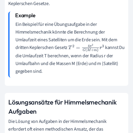
Keplerschen Gesetze.
Ein Beispiel für eine Übungsaufgabe in der
Himmelsmechanik könnte die Berechnung der
Umlaufzeit eines Satelliten um die Erde sein. Mit dem
dritten Keplerschen Gesetz
kannst Du
T
2
=
4
π
2
G
(
M
+
m
)
r
3
die Umlaufzeit T berechnen, wenn der Radius r der
Umlaufbahn und die Massen M (Erde) und m (Satellit)
gegeben sind.
Lösungsansätze für Himmelsmechanik
Aufgaben
Die Lösung von Aufgaben in der Himmelsmechanik
erfordert oft einen methodischen Ansatz, der das