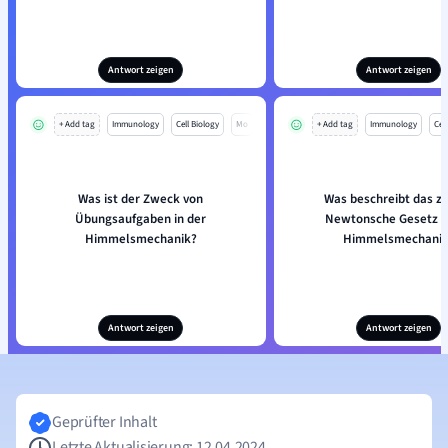
Antwort zeigen
Antwort zeigen
+ Add tag
Immunology
Cell Biology
Mo
+ Add tag
Immunology
Cell
Was ist der Zweck von
Was beschreibt das z
Übungsaufgaben in der
Newtonsche Gesetz in
Himmelsmechanik?
Himmelsmechanik
Antwort zeigen
Antwort zeigen
Geprüfter Inhalt
Letzte Aktualisierung: 12.04.2024