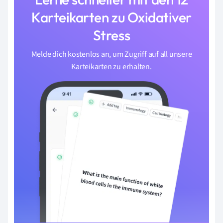
Karteikarten zu Oxidativer
Stress
Melde dich kostenlos an, um Zugriff auf all unsere
Karteikarten zu erhalten.