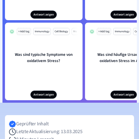
Antwort zeigen
Antwort zeigen
+ Add tag
Immunology
Cell Biology
Mo
+ Add tag
Immunology
Cell
Was sind typische Symptome von
Was sind häufige Ursac
oxidativem Stress?
oxidativen Stress im A
Antwort zeigen
Antwort zeigen
Geprüfter Inhalt
Letzte Aktualisierung: 13.03.2025