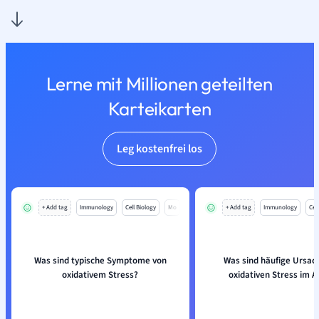
Lerne mit Millionen geteilten
Karteikarten
Leg kostenfrei los
+ Add tag
Immunology
Cell Biology
Mo
+ Add tag
Immunology
Cell
Was sind typische Symptome von
Was sind häufige Ursac
oxidativem Stress?
oxidativen Stress im A