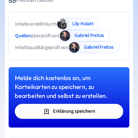
8 Minuten Lesezeit
Lily Hulatt
Inhalte erstellt durch
Gabriel Freitas
Quellen
überprüft von
Gabriel Freitas
Inhaltsqualität geprüft von
Melde dich kostenlos an, um
Karteikarten zu speichern, zu
bearbeiten und selbst zu erstellen.
Erklärung speichern