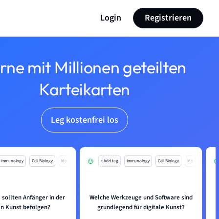
Login
Registrieren
rne mit Millionen geteilten
Karteikarten
Leg kostenfrei los
Immunology
Cell Biology
Mo
+ Add tag
Immunology
Cell Biology
Mo
 sollten Anfänger in der
Welche Werkzeuge und Software sind
en Kunst befolgen?
grundlegend für digitale Kunst?