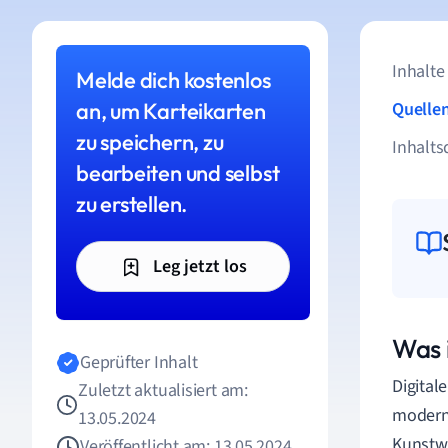
Inhalte
Melde dich kostenlos
an, um Karteikarten
Quelle
zu speichern, zu
Inhalts
bearbeiten und selbst
zu erstellen.
Leg jetzt los
Was i
Geprüfter Inhalt
Digital
Zuletzt aktualisiert am:
moderne
13.05.2024
Kunstwe
Veröffentlicht am: 13.05.2024