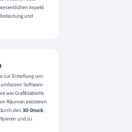
 wesentlichen Aspekt
n Bedeutung und
n
e zur Erstellung von
e umfassen Software
re wie Grafiktabletts
llen Räumen existieren
 durch den
3D-Druck
.
ifizieren und zu