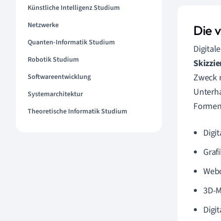
Künstliche Intelligenz Studium
Netzwerke
Die 
Quanten-Informatik Studium
Digital
Robotik Studium
Skizzie
Zweck r
Softwareentwicklung
Unterha
Systemarchitektur
Formen 
Theoretische Informatik Studium
Digit
Graf
Web
3D-M
Digit