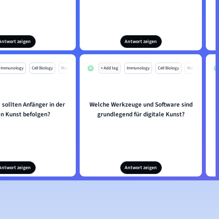
Antwort zeigen
Antwort zeigen
Immunology
Cell Biology
Mo
+ Add tag
Immunology
Cell Biology
Mo
 sollten Anfänger in der
Welche Werkzeuge und Software sind
en Kunst befolgen?
grundlegend für digitale Kunst?
Antwort zeigen
Antwort zeigen