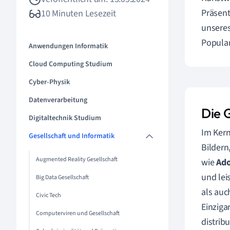
Präsent
10 Minuten Lesezeit
unseres
Popular
Anwendungen Informatik
Cloud Computing Studium
Cyber-Physik
Datenverarbeitung
Die 
Digitaltechnik Studium
Im Kern
Gesellschaft und Informatik
Bildern
Augmented Reality Gesellschaft
wie
Ad
und lei
Big Data Gesellschaft
als auc
Civic Tech
Einzigar
Computerviren und Gesellschaft
distrib