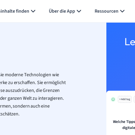
inhalte finden
Über die App
Ressourcen
Le
m sie moderne Technologien wie
ke zu erschaffen. Sie ermöglicht
eise auszudrücken, die Grenzen
er ganzen Welt zu interagieren.
+ Add tag
tformen, sondern auch eine
tschätzen.
Welche Tipps
digital