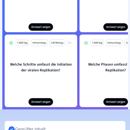
Antwort zeigen
Antwort zeigen
+ Add tag
Immunology
Cell Biology
Mo
+ Add tag
Immunology
Cell
Welche Schritte umfasst die Initiation
Welche Phasen umfasst di
der viralen Replikation?
Replikation?
Antwort zeigen
Antwort zeigen
Geprüfter Inhalt