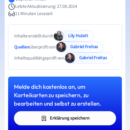
Letzte Aktualisierung: 27.08.2024
11 Minuten Lesezeit
Lily Hulatt
Inhalte erstellt durch
Gabriel Freitas
Quellen
überprüft von
Gabriel Freitas
Inhaltsqualität geprüft von
Melde dich kostenlos an, um
Karteikarten zu speichern, zu
bearbeiten und selbst zu erstellen.
Erklärung speichern