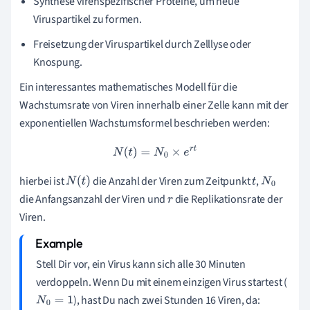
Synthese virenspezifischer Proteine, um neue
Viruspartikel zu formen.
Freisetzung der Viruspartikel durch Zelllyse oder
Knospung.
Ein interessantes mathematisches Modell für die
Wachstumsrate von Viren innerhalb einer Zelle kann mit der
exponentiellen Wachstumsformel beschrieben werden:
N
(
t
)
=
N
0
×
e
r
t
hierbei ist
die Anzahl der Viren zum Zeitpunkt
,
N
(
t
)
t
N
0
die Anfangsanzahl der Viren und
die Replikationsrate der
r
Viren.
Stell Dir vor, ein Virus kann sich alle 30 Minuten
verdoppeln. Wenn Du mit einem einzigen Virus startest (
), hast Du nach zwei Stunden 16 Viren, da:
N
0
=
1