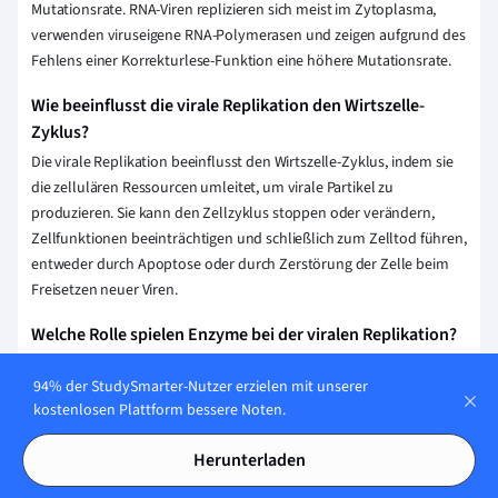
Mutationsrate. RNA-Viren replizieren sich meist im Zytoplasma,
verwenden viruseigene RNA-Polymerasen und zeigen aufgrund des
Fehlens einer Korrekturlese-Funktion eine höhere Mutationsrate.
Wie beeinflusst die virale Replikation den Wirtszelle-
Zyklus?
Die virale Replikation beeinflusst den Wirtszelle-Zyklus, indem sie
die zellulären Ressourcen umleitet, um virale Partikel zu
produzieren. Sie kann den Zellzyklus stoppen oder verändern,
Zellfunktionen beeinträchtigen und schließlich zum Zelltod führen,
entweder durch Apoptose oder durch Zerstörung der Zelle beim
Freisetzen neuer Viren.
Welche Rolle spielen Enzyme bei der viralen Replikation?
Enzyme sind entscheidend für die virale Replikation, da sie bei der
94% der StudySmarter-Nutzer erzielen mit unserer
Synthese neuer viraler Nukleinsäuren und Proteine helfen.
kostenlosen Plattform bessere Noten.
Beispielsweise katalysieren virale Polymerasen die Replikation des
viralen Genoms, während Proteasen virale Proteine
Herunterladen
herausschneiden und reifen lassen. Sie ermöglichen effiziente
Vermehrung und Freisetzung neuer Viruspartikel.