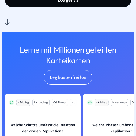
Los geht’s
Lerne mit Millionen geteilten
Karteikarten
Leg kostenfrei los
+ Add tag
Immunology
Cell Biology
Mo
+ Add tag
Immunology
Cell
Welche Schritte umfasst die Initiation
Welche Phasen umfasst di
der viralen Replikation?
Replikation?