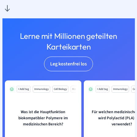
Lerne mit Millionen geteilten
Karteikarten
Leg kostenfrei los
+ Add tag
Immunology
Cell Biology
Mo
+ Add tag
Immunology
Cell
Was ist die Hauptfunktion
Für welchen medizinische
biokompatibler Polymere im
wird Polylactid (PLA) 
medizinischen Bereich?
verwendet?