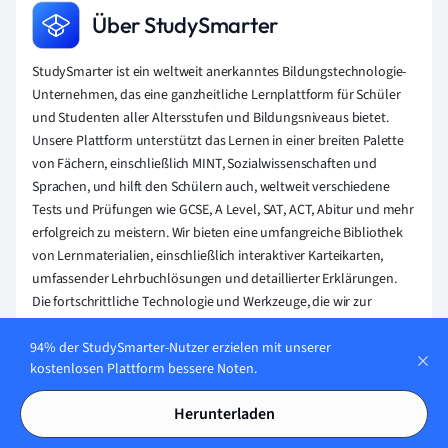
Über StudySmarter
StudySmarter ist ein weltweit anerkanntes Bildungstechnologie-
Unternehmen, das eine ganzheitliche Lernplattform für Schüler
und Studenten aller Altersstufen und Bildungsniveaus bietet.
Unsere Plattform unterstützt das Lernen in einer breiten Palette
von Fächern, einschließlich MINT, Sozialwissenschaften und
Sprachen, und hilft den Schülern auch, weltweit verschiedene
Tests und Prüfungen wie GCSE, A Level, SAT, ACT, Abitur und mehr
erfolgreich zu meistern. Wir bieten eine umfangreiche Bibliothek
von Lernmaterialien, einschließlich interaktiver Karteikarten,
umfassender Lehrbuchlösungen und detaillierter Erklärungen.
Die fortschrittliche Technologie und Werkzeuge, die wir zur
Verfügung stellen, helfen Schülern, ihre eigenen Lernmaterialien
94% der StudySmarter-Nutzer erzielen mit unserer
zu erstellen. Die Inhalte von StudySmarter sind nicht nur von
kostenlosen Plattform bessere Noten.
Experten geprüft, sondern werden auch regelmäßig aktualisiert,
um Genauigkeit und Relevanz zu gewährleisten.
Herunterladen
Erfahre mehr