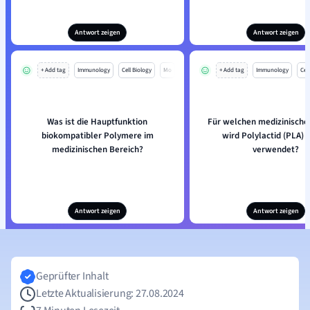
Antwort zeigen
Antwort zeigen
+ Add tag
Immunology
Cell Biology
Mo
+ Add tag
Immunology
Cell
Was ist die Hauptfunktion
Für welchen medizinische
biokompatibler Polymere im
wird Polylactid (PLA) 
medizinischen Bereich?
verwendet?
Antwort zeigen
Antwort zeigen
Geprüfter Inhalt
Letzte Aktualisierung: 27.08.2024