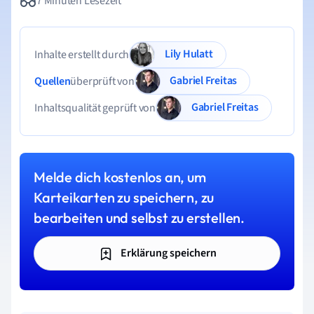
7 Minuten Lesezeit
Lily Hulatt
Inhalte erstellt durch
Gabriel Freitas
Quellen
überprüft von
Gabriel Freitas
Inhaltsqualität geprüft von
Melde dich kostenlos an, um
Karteikarten zu speichern, zu
bearbeiten und selbst zu erstellen.
Erklärung speichern