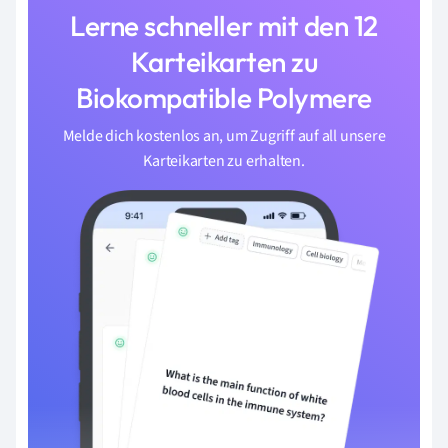
Lerne schneller mit den 12
Karteikarten zu
Biokompatible Polymere
Melde dich kostenlos an, um Zugriff auf all unsere
Karteikarten zu erhalten.