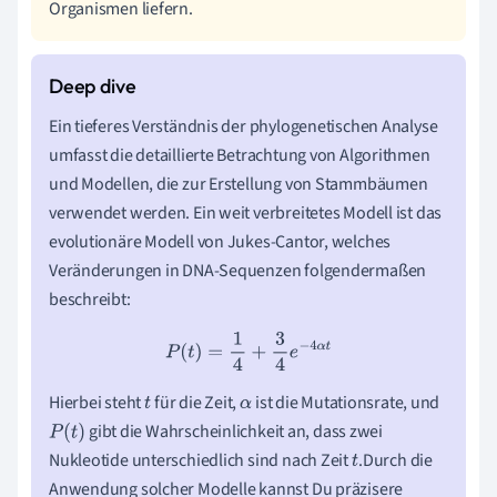
Organismen liefern.
Ein tieferes Verständnis der phylogenetischen Analyse
umfasst die detaillierte Betrachtung von Algorithmen
und Modellen, die zur Erstellung von Stammbäumen
verwendet werden. Ein weit verbreitetes Modell ist das
evolutionäre Modell von Jukes-Cantor, welches
Veränderungen in DNA-Sequenzen folgendermaßen
beschreibt:
P
(
t
)
=
1
4
+
3
4
e
−
4
α
t
Hierbei steht
für die Zeit,
ist die Mutationsrate, und
t
α
gibt die Wahrscheinlichkeit an, dass zwei
P
(
t
)
Nukleotide unterschiedlich sind nach Zeit
.Durch die
t
Anwendung solcher Modelle kannst Du präzisere