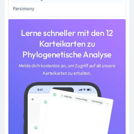
Parsimony
Lerne schneller mit den 12
Karteikarten zu
Phylogenetische Analyse
Melde dich kostenlos an, um Zugriff auf all unsere
Karteikarten zu erhalten.