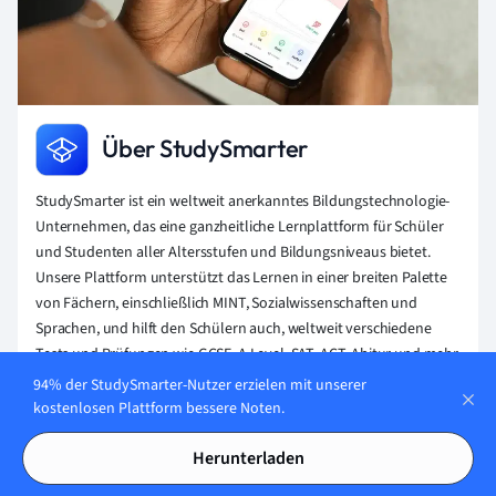
Über StudySmarter
StudySmarter ist ein weltweit anerkanntes Bildungstechnologie-
Unternehmen, das eine ganzheitliche Lernplattform für Schüler
und Studenten aller Altersstufen und Bildungsniveaus bietet.
Unsere Plattform unterstützt das Lernen in einer breiten Palette
von Fächern, einschließlich MINT, Sozialwissenschaften und
Sprachen, und hilft den Schülern auch, weltweit verschiedene
Tests und Prüfungen wie GCSE, A Level, SAT, ACT, Abitur und mehr
erfolgreich zu meistern. Wir bieten eine umfangreiche Bibliothek
94% der StudySmarter-Nutzer erzielen mit unserer
von Lernmaterialien, einschließlich interaktiver Karteikarten,
kostenlosen Plattform bessere Noten.
umfassender Lehrbuchlösungen und detaillierter Erklärungen.
Die fortschrittliche Technologie und Werkzeuge, die wir zur
Herunterladen
Verfügung stellen, helfen Schülern, ihre eigenen Lernmaterialien