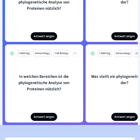
phylogenetische Analyse von
dar?
Proteinen nützlich?
Antwort zeigen
Antwort zeigen
+ Add tag
Immunology
Cell Biology
Mo
+ Add tag
Immunology
Cell
In welchen Bereichen ist die
Was stellt ein phylogeneti
phylogenetische Analyse von
dar?
Proteinen nützlich?
Antwort zeigen
Antwort zeigen