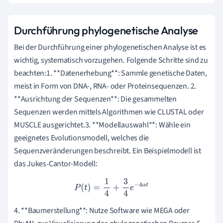
Durchführung phylogenetische Analyse
Bei der Durchführung einer phylogenetischen Analyse ist es
wichtig, systematisch vorzugehen. Folgende Schritte sind zu
beachten:1. **Datenerhebung**: Sammle genetische Daten,
meist in Form von DNA-, RNA- oder Proteinsequenzen. 2.
**Ausrichtung der Sequenzen**: Die gesammelten
Sequenzen werden mittels Algorithmen wie CLUSTAL oder
MUSCLE ausgerichtet.3. **Modellauswahl**: Wähle ein
geeignetes Evolutionsmodell, welches die
Sequenzveränderungen beschreibt. Ein Beispielmodell ist
das Jukes-Cantor-Modell:
P
(
t
)
=
1
4
+
3
4
e
−
4
α
t
4. **Baumerstellung**: Nutze Software wie MEGA oder