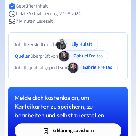
Geprüfter Inhalt
Letzte Aktualisierung: 27.08.2024
7 Minuten Lesezeit
Lily Hulatt
Inhalte erstellt durch
Gabriel Freitas
Quellen
überprüft von
Gabriel Freitas
Inhaltsqualität geprüft von
Melde dich kostenlos an, um
Karteikarten zu speichern, zu
bearbeiten und selbst zu erstellen.
Erklärung speichern