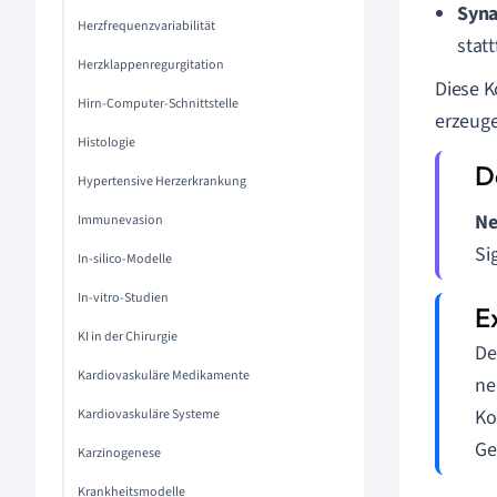
Syn
Herzfrequenzvariabilität
statt
Herzklappenregurgitation
Diese K
Hirn-Computer-Schnittstelle
erzeug
Histologie
Hypertensive Herzerkrankung
Ne
Immunevasion
Si
In-silico-Modelle
In-vitro-Studien
KI in der Chirurgie
De
Kardiovaskuläre Medikamente
ne
Ko
Kardiovaskuläre Systeme
Ge
Karzinogenese
Krankheitsmodelle