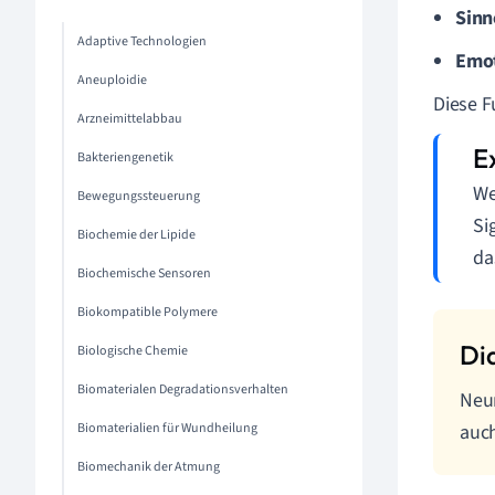
Sinn
Adaptive Technologien
Emo
Aneuploidie
Diese F
Arzneimittelabbau
Bakteriengenetik
We
Bewegungssteuerung
Si
Biochemie der Lipide
da
Biochemische Sensoren
Biokompatible Polymere
Biologische Chemie
Biomaterialen Degradationsverhalten
Neur
Biomaterialien für Wundheilung
auch
Biomechanik der Atmung