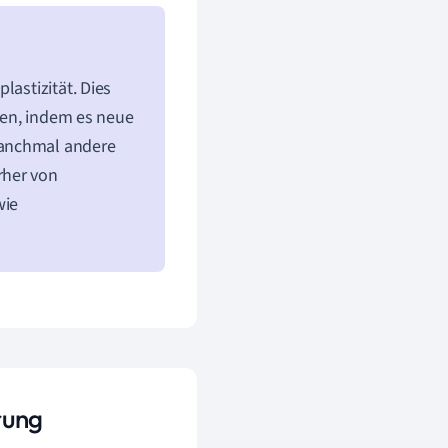
lastizität. Dies
eren, indem es neue
manchmal andere
rher von
wie
rung