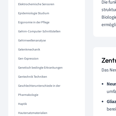
Die fun
Elektrochemische Sensoren
struktur
Epidemiologie Studium
Biologi
Ergonomie in der Pflege
ermögli
Gehirn-Computer-Schnittstellen
Gehirnwellenanalyse
Gelenkmechanik
Zent
Gen-Expression
Genetisch bedingte Erkrankungen
Das Ner
Gentechnik Techniken
Neu
Geschlechterunterschiede in der
umfa
Pharmakologie
Glia
Haptik
berei
Hautersatzmaterialien