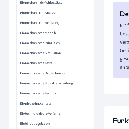
Biomechanik der Wirbelsäule
Biomechanische Analyse
Biomechanische Belastung
Ein 
besc
Biomechanische Modelle
Verb
Biomechanische Prinzipien
Gehi
Biomechanische Simulation
gesc
Biomechanische Tests
anpa
Biomedizinische Bildtechniken
Biomedizinische Signalverarbeitung
Biomedizinische Technik
Bionische Implantate
Biotechnologische Verfahren
Funk
Blutdruckregulation