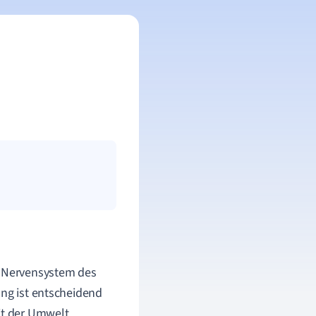
as Nervensystem des
ung ist entscheidend
it der Umwelt