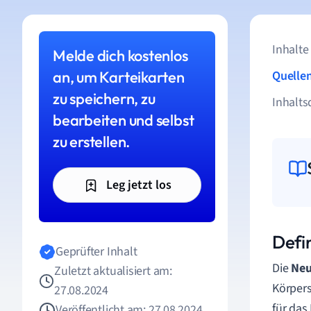
Inhalte
Melde dich kostenlos
an, um Karteikarten
Quelle
zu speichern, zu
Inhalts
bearbeiten und selbst
zu erstellen.
Leg jetzt los
Defi
Geprüfter Inhalt
Die
Neu
Zuletzt aktualisiert am:
Körpers
27.08.2024
für das
Veröffentlicht am: 27.08.2024