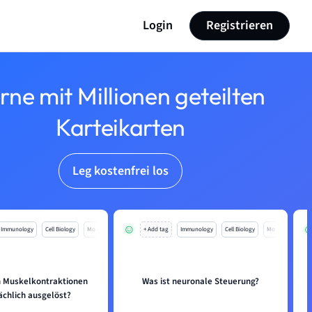
Login
Registrieren
rne mit Millionen geteilten
Karteikarten
Leg kostenfrei los
Immunology
Cell Biology
Mo
+ Add tag
Immunology
Cell Biology
Mo
 Muskelkontraktionen
Was ist neuronale Steuerung?
ächlich ausgelöst?