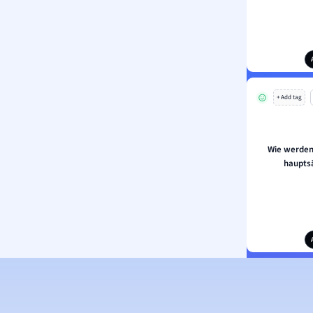
+ Add tag
Wie werden
haupts