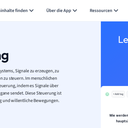
inhalte finden
Über die App
Ressourcen
Le
ng
ystems, Signale zu erzeugen, zu
n zu steuern. Im menschlichen
Steuerung, indem es Signale über
ane sendet. Diese Steuerung ist
+ Add tag
ag und willentliche Bewegungen.
Wie werden
haupts