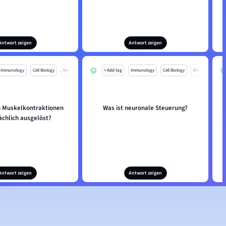
Antwort zeigen
Antwort zeigen
Immunology
Cell Biology
Mo
+ Add tag
Immunology
Cell Biology
Mo
 Muskelkontraktionen
Was ist neuronale Steuerung?
ächlich ausgelöst?
Antwort zeigen
Antwort zeigen