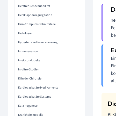
Herzfrequenzvariabilität
Herzklappenregurgitation
Te
Hirn-Computer-Schnittstelle
Fe
Histologie
be
Hypertensive Herzerkrankung
Immunevasion
Ei
In-silico-Modelle
Ei
In-vitro-Studien
kö
KI in der Chirurgie
al
Kardiovaskuläre Medikamente
Kardiovaskuläre Systeme
Karzinogenese
KI k
Krankheitsmodelle