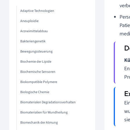
verb
Adaptive Technologien
Pers
Aneuploidie
Pati
Arzneimittelabbau
medi
Bakteriengenetik
Bewegungssteuerung
Kü
Biochemie der Lipide
En
Biochemische Sensoren
Pr
Biokompatible Polymere
Biologische Chemie
Ei
Biomaterialen Degradationsverhalten
wu
Biomaterialien für Wundheilung
si
Biomechanik der Atmung