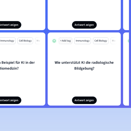
Antwort zeigen
Antwort zeigen
Immunology
Cell Biology
Mo
+ Add tag
Immunology
Cell Biology
Mo
 Beispiel für KI in der
Wie unterstützt KI die radiologische
W
Biomedizin?
Bildgebung?
Antwort zeigen
Antwort zeigen