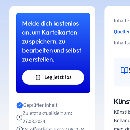
Inhalte
Melde dich kostenlos
an, um Karteikarten
Quelle
zu speichern, zu
Inhalts
bearbeiten und selbst
zu erstellen.
Leg jetzt los
Künst
Geprüfter Inhalt
Künstli
Zuletzt aktualisiert am:
Behandl
27.08.2024
medizin
Veröffentlicht am: 27.08.2024