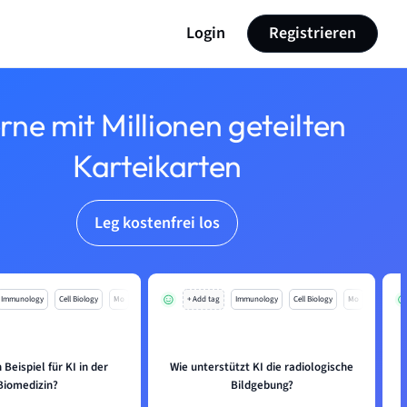
Login
Registrieren
rne mit Millionen geteilten
Karteikarten
Leg kostenfrei los
Immunology
Cell Biology
Mo
+ Add tag
Immunology
Cell Biology
Mo
 Beispiel für KI in der
Wie unterstützt KI die radiologische
W
Biomedizin?
Bildgebung?