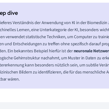
tieferes Verständnis der Anwendung von KI in der Biomedizin z
hinelles Lernen, eine Unterkategorie der KI, besonders wichti
en verwendet statistische Techniken, um Computer zu trainie
en und Entscheidungen zu treffen ohne spezifisch darauf pr
en. Ein bekanntes Beispiel hierfür ist der
neuronale Netzwe
ogische Gehirnstruktur nachahmt, um Muster in Daten zu erk
ererkennung kann besonders nützlich sein, um subtile Verä
zinischen Bildern zu identifizieren, die für das menschliche A
tbar wären.