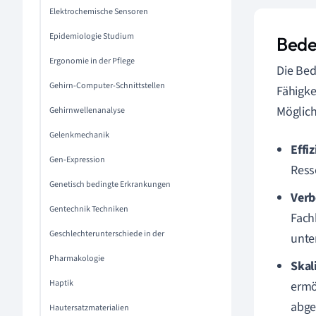
Elektrochemische Sensoren
Epidemiologie Studium
Bede
Ergonomie in der Pflege
Die Bed
Gehirn-Computer-Schnittstellen
Fähigke
Möglich
Gehirnwellenanalyse
Gelenkmechanik
Effi
Gen-Expression
Ress
Genetisch bedingte Erkrankungen
Verb
Gentechnik Techniken
Fach
Geschlechterunterschiede in der
unte
Pharmakologie
Skal
Haptik
ermö
abge
Hautersatzmaterialien