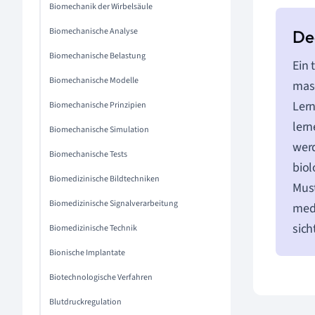
Biomechanik der Wirbelsäule
Biomechanische Analyse
Biomechanische Belastung
Ein 
Biomechanische Modelle
masc
Lern
Biomechanische Prinzipien
lern
Biomechanische Simulation
werd
Biomechanische Tests
biol
Biomedizinische Bildtechniken
Must
Biomedizinische Signalverarbeitung
medi
sich
Biomedizinische Technik
Bionische Implantate
Biotechnologische Verfahren
Blutdruckregulation