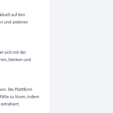
iduell auf den
nen und anderen
r sich mit der
rnen, Denken und
son. Die Plattform
Fälle zu lösen, indem
extrahiert.