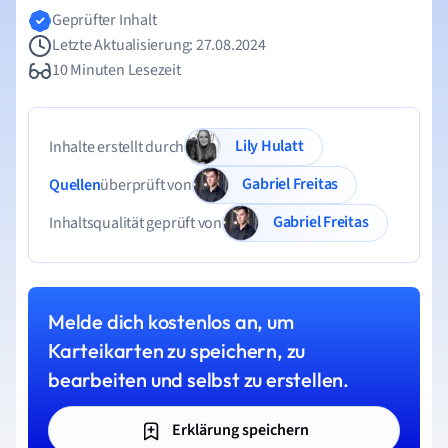
Geprüfter Inhalt
Letzte Aktualisierung: 27.08.2024
10 Minuten Lesezeit
Lily Hulatt
Inhalte erstellt durch
Gabriel Freitas
Quellen
überprüft von
Gabriel Freitas
Inhaltsqualität geprüft von
Melde dich kostenlos an, um
Karteikarten zu speichern, zu
bearbeiten und selbst zu erstellen.
Erklärung speichern