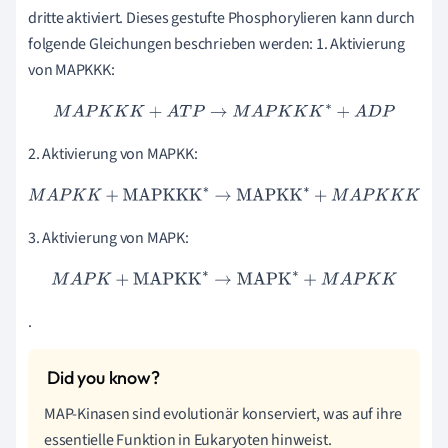
dritte aktiviert. Dieses gestufte Phosphorylieren kann durch
folgende Gleichungen beschrieben werden: 1. Aktivierung
von MAPKKK:
M
A
P
K
K
K
+
A
T
P
→
M
A
P
K
K
K
∗
+
A
D
P
2. Aktivierung von MAPKK:
M
A
P
K
K
+
MAPKKK
∗
→
MAPKK
∗
+
M
A
P
K
K
K
3. Aktivierung von MAPK:
M
A
P
K
+
MAPKK
∗
→
MAPK
∗
+
M
A
P
K
K
.
MAP-Kinasen sind evolutionär konserviert, was auf ihre
essentielle Funktion in Eukaryoten hinweist.