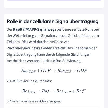
Rolle in der zellulären Signalübertragung
Der
Ras/Raf/MAPK-Signalweg
spielt eine zentrale Rolle bei
der Weiterleitung von Signalen von der Zelloberfläche zum
Zellkern. Dies wird durch eine Reihe von
Phosphorylierungskaskaden erreicht. Das Phänomen der
Signalübertragung kann durch folgende Gleichungen
beschrieben werden: 1. Initiale Ras-Aktivierung:
R
a
s
G
D
P
+
G
T
P
→
R
a
s
G
T
P
+
G
D
P
2. Raf-Aktivierung durch Ras:
R
a
s
G
T
P
+
R
a
f
→
R
a
s
G
D
P
+
R
a
f
∗
3. Serien von Kinaseaktivierungen: