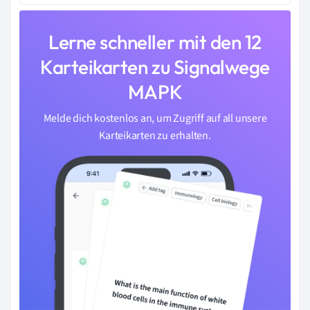
Lerne schneller mit den 12
Karteikarten zu Signalwege
MAPK
Melde dich kostenlos an, um Zugriff auf all unsere
Karteikarten zu erhalten.