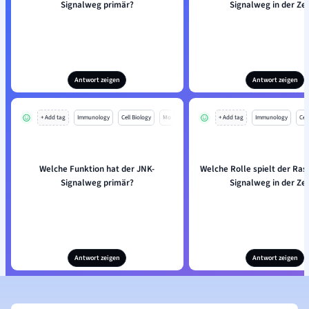
Signalweg primär?
Signalweg in der Zel
Antwort zeigen
Antwort zeigen
+ Add tag
Immunology
Cell Biology
Mo
+ Add tag
Immunology
Cell
Welche Funktion hat der JNK-
Welche Rolle spielt der Ra
Signalweg primär?
Signalweg in der Zel
Antwort zeigen
Antwort zeigen