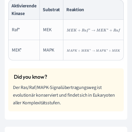
Aktivierende
Substrat
Reaktion
Kinase
Raf*
MEK
M
E
K
+
R
a
f
∗
→
M
E
K
∗
+
R
a
f
MEK*
MAPK
M
A
P
K
+
M
E
K
∗
→
M
A
P
K
∗
+
M
E
K
Der Ras/Raf/MAPK-Signalübertragungsweg ist
evolutionär konserviert und findet sich in Eukaryoten
aller Komplexitätsstufen.