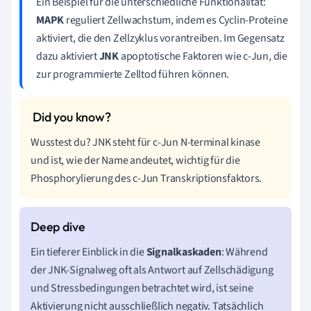
Ein Beispiel für die unterschiedliche Funktionalität:
MAPK
reguliert Zellwachstum, indem es Cyclin-Proteine
aktiviert, die den Zellzyklus vorantreiben. Im Gegensatz
dazu aktiviert
JNK
apoptotische Faktoren wie c-Jun, die
zur programmierte Zelltod führen können.
Wusstest du? JNK steht für c-Jun N-terminal kinase
und ist, wie der Name andeutet, wichtig für die
Phosphorylierung des c-Jun Transkriptionsfaktors.
Ein tieferer Einblick in die
Signalkaskaden
: Während
der JNK-Signalweg oft als Antwort auf Zellschädigung
und Stressbedingungen betrachtet wird, ist seine
Aktivierung nicht ausschließlich negativ. Tatsächlich