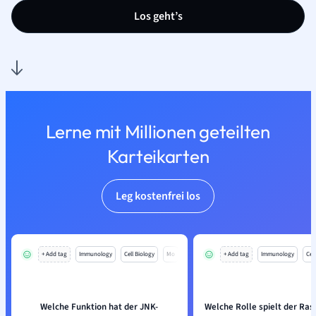
Los geht’s
Lerne mit Millionen geteilten
Karteikarten
Leg kostenfrei los
+ Add tag
Immunology
Cell Biology
Mo
+ Add tag
Immunology
Cell
Welche Funktion hat der JNK-
Welche Rolle spielt der Ra