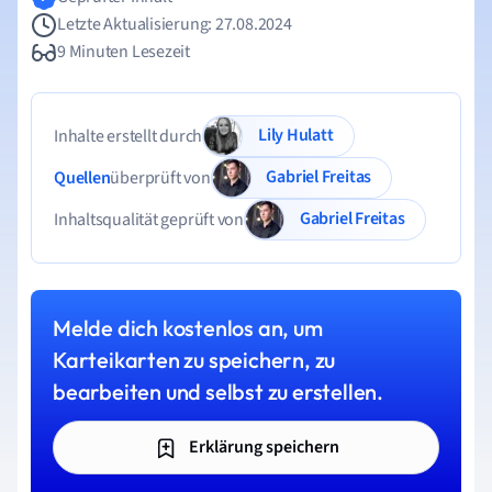
Letzte Aktualisierung: 27.08.2024
9 Minuten Lesezeit
Lily Hulatt
Inhalte erstellt durch
Gabriel Freitas
Quellen
überprüft von
Gabriel Freitas
Inhaltsqualität geprüft von
Melde dich kostenlos an, um
Karteikarten zu speichern, zu
bearbeiten und selbst zu erstellen.
Erklärung speichern