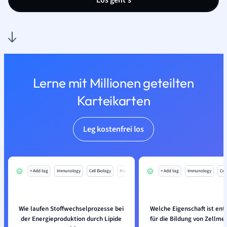
Los geht’s
Lerne mit Millionen geteilten
Karteikarten
Leg kostenfrei los
+ Add tag
Immunology
Cell Biology
Mo
+ Add tag
Immunology
Cell
Wie laufen Stoffwechselprozesse bei
Welche Eigenschaft ist en
der Energieproduktion durch Lipide
für die Bildung von Zellm