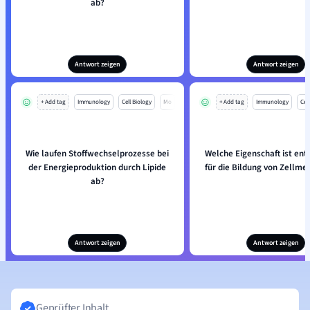
ab?
Antwort zeigen
Antwort zeigen
+ Add tag
Immunology
Cell Biology
Mo
+ Add tag
Immunology
Cell
Wie laufen Stoffwechselprozesse bei
Welche Eigenschaft ist en
der Energieproduktion durch Lipide
für die Bildung von Zellm
ab?
Antwort zeigen
Antwort zeigen
Geprüfter Inhalt