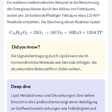
Ein weiteres mathematisches Beispiel ist die Berechnung
der Energieausbeute durch den Abbau von Fettsäuren,
wobei pro 16-kohlenstoffhaltiger Fettsäure etwa 129 ATP-
Moleküle entstehen. Die Gleichung dieser Reaktion lautet:
C
16
H
32
O
2
+
23
O
2
→
16
CO
2
+
16
H
2
O
+
129
ATP
Die Signalübertragung durch Lipide kann durch
hormonähnliche Moleküle wie Steroide erfolgen, die
als sekundäre Botenstoffe in Zellen wirken.
Lipid-Metabolismus und Erkrankungen: Eine tiefere
Einsicht in die Lipidbiochemie zeigt deren Beteiligung
an Stoffwechselerkrankungen wie Fettleibigkeit und