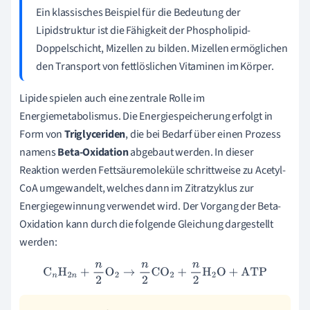
Ein klassisches Beispiel für die Bedeutung der
Lipidstruktur ist die Fähigkeit der Phospholipid-
Doppelschicht, Mizellen zu bilden. Mizellen ermöglichen
den Transport von fettlöslichen Vitaminen im Körper.
Lipide spielen auch eine zentrale Rolle im
Energiemetabolismus. Die Energiespeicherung erfolgt in
Form von
Triglyceriden
, die bei Bedarf über einen Prozess
namens
Beta-Oxidation
abgebaut werden. In dieser
Reaktion werden Fettsäuremoleküle schrittweise zu Acetyl-
CoA umgewandelt, welches dann im Zitratzyklus zur
Energiegewinnung verwendet wird. Der Vorgang der Beta-
Oxidation kann durch die folgende Gleichung dargestellt
werden:
C
n
H
2
n
+
n
2
O
2
→
n
2
CO
2
+
n
2
H
2
O
+
ATP