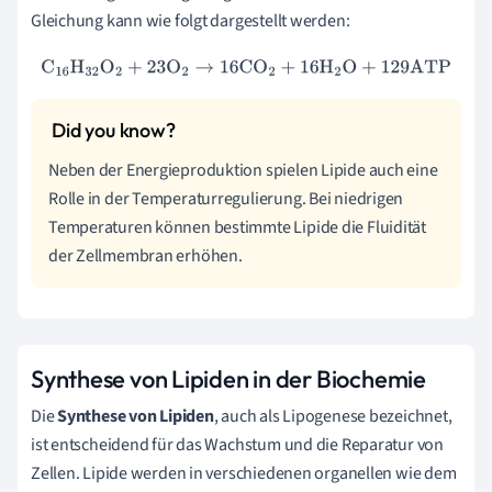
Gleichung kann wie folgt dargestellt werden:
C
16
H
32
O
2
+
23
O
2
→
16
CO
2
+
16
H
2
O
+
129
ATP
Neben der Energieproduktion spielen Lipide auch eine
Rolle in der Temperaturregulierung. Bei niedrigen
Temperaturen können bestimmte Lipide die Fluidität
der Zellmembran erhöhen.
Synthese von Lipiden in der Biochemie
Die
Synthese von Lipiden
, auch als Lipogenese bezeichnet,
ist entscheidend für das Wachstum und die Reparatur von
Zellen. Lipide werden in verschiedenen organellen wie dem