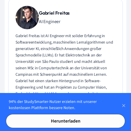
Gabriel Freitas
AI Engineer
Gabriel Freitas ist AI Engineer mit solider Erfahrung in
Softwareentwicklung, maschinellen Lernalgorithmen und
generativer KI, einschließlich Anwendungen großer
Sprachmodelle (LLMs). Er hat Elektrotechnik an der
Universität von São Paulo studiert und macht aktuell
seinen MSc in Computertechnik an der Universität von
Campinas mit Schwerpunkt auf maschinellem Lernen.
Gabriel hat einen starken Hintergrund in Software-
Engineering und hat an Projekten zu Computer Vision,
Embedded AI und LLM-Anwendungen gearbeitet.
94% der StudySmarter-Nutzer erzielen mit unserer
Lerne Gabriel kennen
kostenlosen Plattform bessere Noten.
Herunterladen