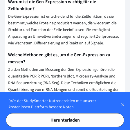
Warum ist die Gen-Expression wichtig für die
Zellfunktion?
Die Gen-Expression ist entscheidend für die Zellfunktion, da sie
bestimmt, welche Proteine produziert werden, die wiederum die
Struktur und Funktion der Zelle beeinflussen. Sie ermöglicht
Anpassung an Umweltveränderungen und reguliert Zellprozesse,
wie Wachstum, Differenzierung und Reaktion auf Signale.
Welche Methoden gibt es, um die Gen-Expression zu
messen?
Zu den Methoden zur Messung der Gen-Expression gehören die
quantitative PCR (qPCR), Northern Blot, Microarray-Analyse und
RNA-Sequenzierung (RNA-Seq). Diese Techniken ermöglichen die
Quantifizierung von mRNA-Mengen und somit die Beurteilung der
Genaktivität in Zellen.
94% der StudySmarter-Nutzer erzielen mit unserer
kostenlosen Plattform bessere Noten.
Welche Rolle spielt die Epigenetik bei der Gen-
Expression?
Herunterladen
Die Epigenetik beeinflusst die Gen-Expression, indem sie chemische
Modifikationen an DNA und Histonen vornimmt, ohne die DNA-