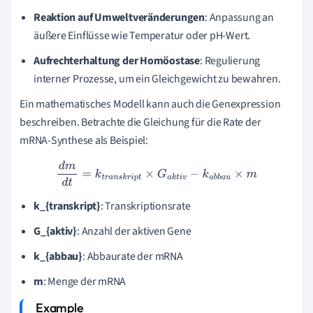
Reaktion auf Umweltveränderungen
: Anpassung an
äußere Einflüsse wie Temperatur oder pH-Wert.
Aufrechterhaltung der Homöostase
: Regulierung
interner Prozesse, um ein Gleichgewicht zu bewahren.
Ein mathematisches Modell kann auch die Genexpression
beschreiben. Betrachte die Gleichung für die Rate der
mRNA-Synthese als Beispiel:
d
m
d
t
=
k
t
r
a
n
s
k
r
i
p
t
×
G
a
k
t
i
v
−
k
a
b
b
a
u
×
m
k_{transkript}
: Transkriptionsrate
G_{aktiv}
: Anzahl der aktiven Gene
k_{abbau}
: Abbaurate der mRNA
m
: Menge der mRNA