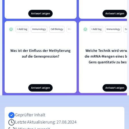
Antwort zeigen
Antwort zeigen
+ Add tag
Immunology
Cell Biology
Mo
+ Add tag
Immunology
Cell
Was ist der Einfluss der Methylierung
Welche Technik wird verw
auf die Genexpression?
die mRNA-Mengen eines b
Gens quantitativ zu bes
Antwort zeigen
Antwort zeigen
Geprüfter Inhalt
Letzte Aktualisierung: 27.08.2024