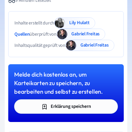
9 Minuten Lesezeit
Lily Hulatt
Inhalte erstellt durch
Gabriel Freitas
Quellen
überprüft von
Gabriel Freitas
Inhaltsqualität geprüft von
Melde dich kostenlos an, um
Karteikarten zu speichern, zu
bearbeiten und selbst zu erstellen.
Erklärung speichern