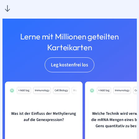
Lerne mit Millionen geteilten
Karteikarten
Leg kostenfrei los
+ Add tag
Immunology
Cell Biology
Mo
+ Add tag
Immunology
Cell
Was ist der Einfluss der Methylierung
Welche Technik wird verw
auf die Genexpression?
die mRNA-Mengen eines b
Gens quantitativ zu bes