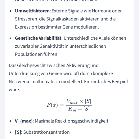
Umweltfaktoren
: Externe Signale wie Hormone oder
Stressoren, die Signalkaskaden aktivieren und die
Expression bestimmter Gene modulieren.
Genetische Variabilität
: Unterschiedliche Allele können
zu variabler Genaktivität in unterschiedlichen
Populationen führen.
Das Gleichgewicht zwischen Aktivierung und
Unterdrückung von Genen wird oft durch komplexe
Netzwerke mathematisch modelliert. Ein einfaches Beispiel
wäre:
F
(
x
)
=
V
m
a
x
×
[
S
]
K
m
+
[
S
]
V_{max}
: Maximale Reaktionsgeschwindigkeit
[S]
: Substratkonzentration