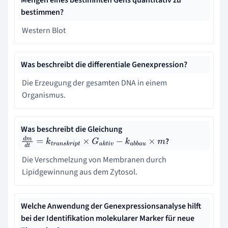
bestimmen?
Western Blot
Was beschreibt die differentiale Genexpression?
Die Erzeugung der gesamten DNA in einem
Organismus.
Was beschreibt die Gleichung
?
d
m
d
t
=
k
t
r
a
n
s
k
r
i
p
t
×
G
a
k
t
i
v
−
k
a
b
b
a
u
×
m
Die Verschmelzung von Membranen durch
Lipidgewinnung aus dem Zytosol.
Welche Anwendung der Genexpressionsanalyse hilft
bei der Identifikation molekularer Marker für neue