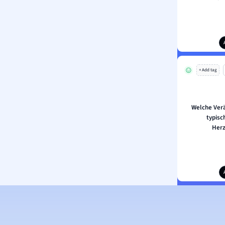
+ Add tag
Welche Verä
typisc
Her