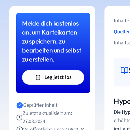
Inhalte
Melde dich kostenlos
an, um Karteikarten
Quelle
zu speichern, zu
Inhalts
bearbeiten und selbst
zu erstellen.
Leg jetzt los
Hype
Geprüfter Inhalt
Die
Hyp
Zuletzt aktualisiert am:
erhöhte
27.08.2024
im Lauf
Veröffentlicht am: 27.08.2024