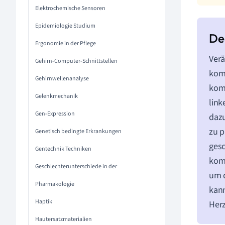
Elektrochemische Sensoren
Epidemiologie Studium
Ergonomie in der Pflege
Verä
Gehirn-Computer-Schnittstellen
komp
Gehirnwellenanalyse
kom
Gelenkmechanik
link
Gen-Expression
dazu
zu p
Genetisch bedingte Erkrankungen
gesc
Gentechnik Techniken
komp
Geschlechterunterschiede in der
um d
Pharmakologie
kann
Haptik
Herz
Hautersatzmaterialien