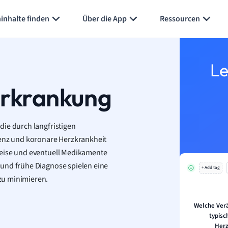
inhalte finden
Über die App
Ressourcen
Le
erkrankung
die durch langfristigen
ienz und koronare Herzkrankheit
weise und eventuell Medikamente
 und frühe Diagnose spielen eine
+ Add tag
zu minimieren.
Welche Verä
typisc
Her