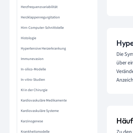
Herzfrequenzvariabilität
Herzklappenregurgitation
Hirn-Computer-Schnittstelle
Histologie
Hype
Hypertensive Herzerkrankung
Die Sy
Immunevasion
über ei
In-silico-Modelle
Verände
Anzeich
In-vitro-Studien
KI in der Chirurgie
Kardiovaskuläre Medikamente
Kardiovaskuläre Systeme
Häuf
Karzinogenese
Zu den
Krankheitsmodelle