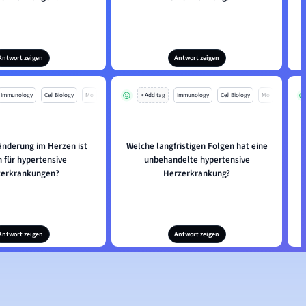
Antwort zeigen
Antwort zeigen
Immunology
Cell Biology
Mo
+ Add tag
Immunology
Cell Biology
Mo
nderung im Herzen ist
Welche langfristigen Folgen hat eine
h für hypertensive
unbehandelte hypertensive
h
zerkrankungen?
Herzerkrankung?
Antwort zeigen
Antwort zeigen