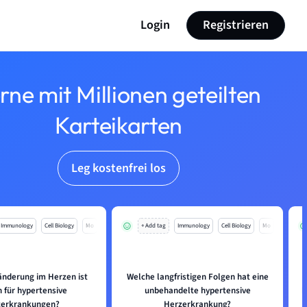
Login
Registrieren
rne mit Millionen geteilten
Karteikarten
Leg kostenfrei los
Immunology
Cell Biology
Mo
+ Add tag
Immunology
Cell Biology
Mo
nderung im Herzen ist
Welche langfristigen Folgen hat eine
h für hypertensive
unbehandelte hypertensive
h
zerkrankungen?
Herzerkrankung?