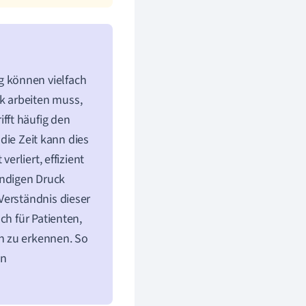
 können vielfach
k arbeiten muss,
rifft häufig den
 die Zeit kann dies
erliert, effizient
ndigen Druck
Verständnis dieser
ch für Patienten,
n zu erkennen. So
on