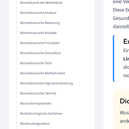
eine Ve
Biomechanik der Wirbelsäule
Diese E
Biomechanische Analyse
Gesundh
Biomechanische Belastung
darstell
Biomechanische Modelle
Biomechanische Prinzipien
Ei
Biomechanische Simulation
Li
Biomechanische Tests
di
Biomedizinische Bildtechniken
ni
Biomedizinische Signalverarbeitung
Biomedizinische Technik
Bionische Implantate
Wuss
Biotechnologische Verfahren
ande
Blutdruckregulation