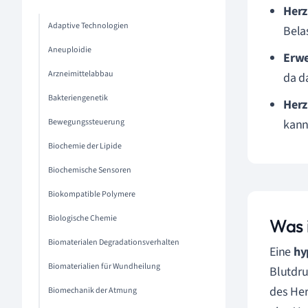
Herz
Adaptive Technologien
Bela
Aneuploidie
Erwe
Arzneimittelabbau
da d
Bakteriengenetik
Herz
Bewegungssteuerung
kann
Biochemie der Lipide
Biochemische Sensoren
Biokompatible Polymere
Biologische Chemie
Was 
Biomaterialen Degradationsverhalten
Eine
hy
Biomaterialien für Wundheilung
Blutdru
des Her
Biomechanik der Atmung