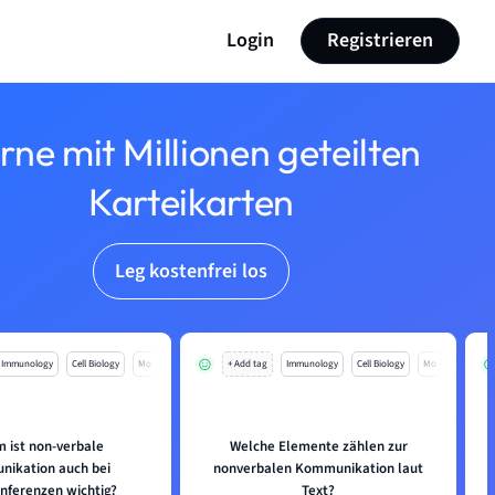
Login
Registrieren
rne mit Millionen geteilten
Karteikarten
Leg kostenfrei los
Immunology
Cell Biology
Mo
+ Add tag
Immunology
Cell Biology
Mo
 ist non-verbale
Welche Elemente zählen zur
ikation auch bei
nonverbalen Kommunikation laut
nferenzen wichtig?
Text?