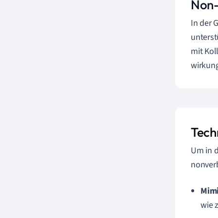
Non-
In der 
unterst
mit Kol
wirkung
Tech
Um in d
nonverb
Mimi
wie 