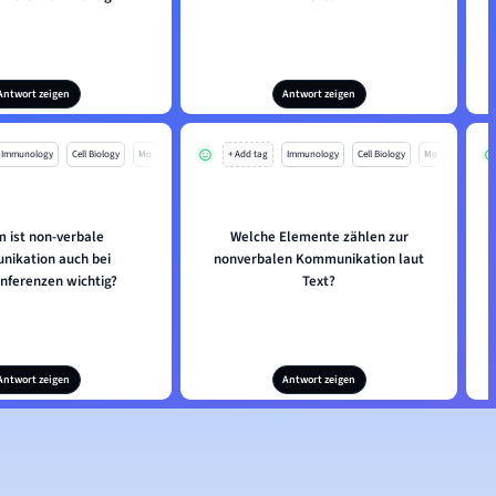
Antwort zeigen
Antwort zeigen
Immunology
Cell Biology
Mo
+ Add tag
Immunology
Cell Biology
Mo
 ist non-verbale
Welche Elemente zählen zur
ikation auch bei
nonverbalen Kommunikation laut
nferenzen wichtig?
Text?
Antwort zeigen
Antwort zeigen