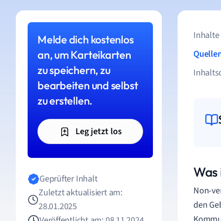
Inhalte
Melde dich kostenlos
an, um Karteikarten
Quelle
zu speichern, zu
Inhalts
bearbeiten und selbst
zu erstellen.
Leg jetzt los
Was 
Geprüfter Inhalt
Non-ver
Zuletzt aktualisiert am:
den Geb
28.01.2025
Kommuni
Veröffentlicht am: 08.11.2024