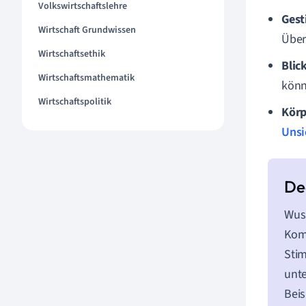
Volkswirtschaftslehre
Gest
Wirtschaft Grundwissen
Über
Wirtschaftsethik
Blic
Wirtschaftsmathematik
könn
Wirtschaftspolitik
Körp
Unsi
Wuss
Komm
Stim
unt
Beis