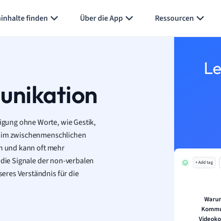
Karteikarten erstellen
Seite zusammenfassen
inhalte finden
Über die App
Ressourcen
Le
unikation
gung ohne Worte, wie Gestik,
le im zwischenmenschlichen
en und kann oft mehr
 die Signale der non-verbalen
+ Add tag
eres Verständnis für die
Warum
Kommun
Videoko