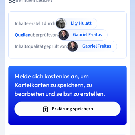
8 Minuten Lesezeit
Lily Hulatt
Inhalte erstellt durch
Gabriel Freitas
Quellen
überprüft von
Gabriel Freitas
Inhaltsqualität geprüft von
Melde dich kostenlos an, um
Karteikarten zu speichern, zu
bearbeiten und selbst zu erstellen.
Erklärung speichern