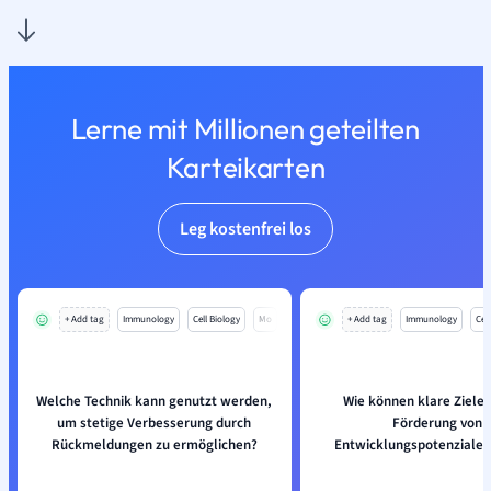
Lerne mit Millionen geteilten
Karteikarten
Leg kostenfrei los
+ Add tag
Immunology
Cell Biology
Mo
+ Add tag
Immunology
Cell
Welche Technik kann genutzt werden,
Wie können klare Ziele 
um stetige Verbesserung durch
Förderung von
Rückmeldungen zu ermöglichen?
Entwicklungspotenzialen