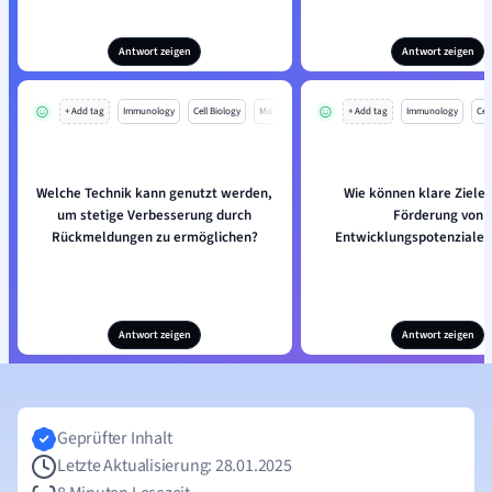
Antwort zeigen
Antwort zeigen
+ Add tag
Immunology
Cell Biology
Mo
+ Add tag
Immunology
Cell
Welche Technik kann genutzt werden,
Wie können klare Ziele 
um stetige Verbesserung durch
Förderung von
Rückmeldungen zu ermöglichen?
Entwicklungspotenzialen
Antwort zeigen
Antwort zeigen
Geprüfter Inhalt
Letzte Aktualisierung: 28.01.2025