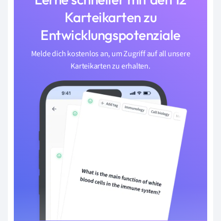
Karteikarten zu
Entwicklungspotenziale
Melde dich kostenlos an, um Zugriff auf all unsere
Karteikarten zu erhalten.