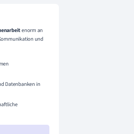
menarbeit
enorm an
e Kommunikation und
rmen
nd Datenbanken in
aftliche