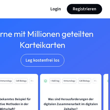
Login
Registrieren
rne mit Millionen geteilten
Karteikarten
Leg kostenfrei los
Immunology
Cell Biology
Mo
+ Add tag
Immunology
Cell Biology
Mo
 bekanntes Beispiel für
Was sind Herausforderungen der
tive Methoden in der
digitalen Zusammenarbeit im digitalen
Wirtschaft?
Zeitalter?