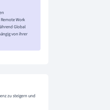
uen
. Remote Work
 während Global
ängig von ihrer
zienz zu steigern und