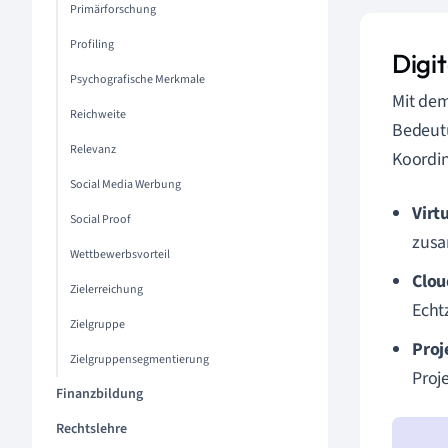
Primärforschung
Profiling
Digi
Psychografische Merkmale
Mit dem
Reichweite
Bedeutu
Relevanz
Koordin
Social Media Werbung
Virt
Social Proof
zusa
Wettbewerbsvorteil
Clou
Zielerreichung
Echtz
Zielgruppe
Proj
Zielgruppensegmentierung
Proj
Finanzbildung
Rechtslehre