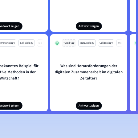
Antwort zeigen
Antwort zeigen
Immunology
Cell Biology
Mo
+ Add tag
Immunology
Cell Biology
Mo
 bekanntes Beispiel für
Was sind Herausforderungen der
tive Methoden in der
digitalen Zusammenarbeit im digitalen
Wirtschaft?
Zeitalter?
Antwort zeigen
Antwort zeigen