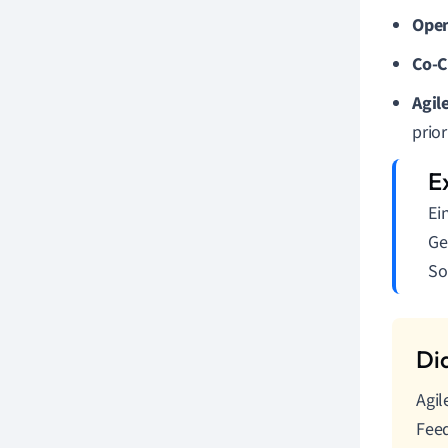
Open
Co-C
Agil
prior
Ei
Ge
So
Agil
Feed