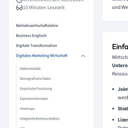
und Wet
10 Minuten Lesezeit
Betriebswirtschaftslehre
Business Englisch
Einf
Digitale Transformation
Digitales Marketing Wirtschaft
Wirtsch
Unter
Datenmodelle
Ressour
Demografische Daten
Join
Empirische Forschung
werd
Experteninterviews
Stra
Heatmaps
Integrierte Kommunikation
Lize