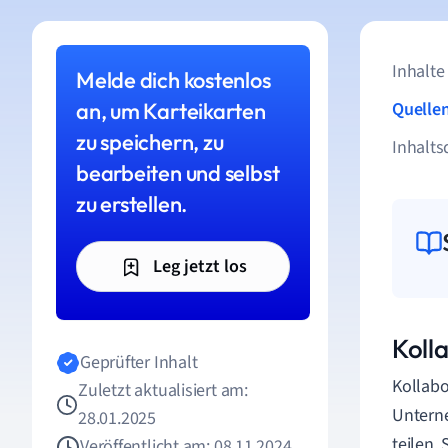
Inhalte
Melde dich kostenlos
an, um Karteikarten
Quelle
zu speichern, zu
Inhalts
bearbeiten und selbst
zu erstellen.
Leg jetzt los
Kolla
Geprüfter Inhalt
Kollabo
Zuletzt aktualisiert am:
Untern
28.01.2025
teilen.
Veröffentlicht am: 08.11.2024