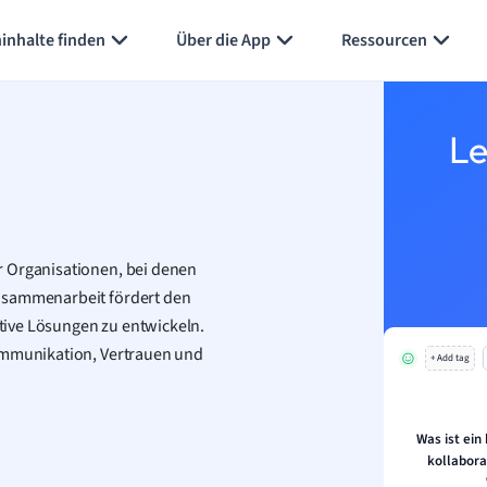
Karteikarten erstellen
Seite zusammenfassen
inhalte finden
Über die App
Ressourcen
Le
r Organisationen, bei denen
Zusammenarbeit fördert den
tive Lösungen zu entwickeln.
Kommunikation, Vertrauen und
+ Add tag
Was ist ein
kollabora