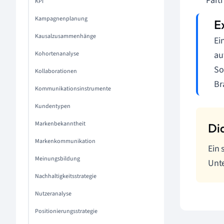
Part
KPI
Kampagnenplanung
Kausalzusammenhänge
Ei
au
Kohortenanalyse
So
Kollaborationen
Br
Kommunikationsinstrumente
Kundentypen
Markenbekanntheit
Markenkommunikation
Ein 
Meinungsbildung
Unte
Nachhaltigkeitsstrategie
Nutzeranalyse
Positionierungsstrategie