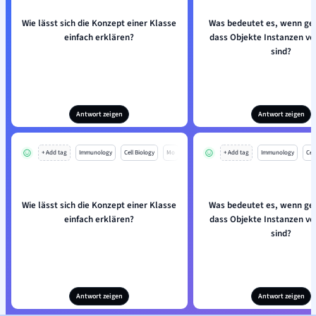
Wie lässt sich die Konzept einer Klasse
Was bedeutet es, wenn ges
einfach erklären?
dass Objekte Instanzen vo
sind?
Antwort zeigen
Antwort zeigen
+ Add tag
Immunology
Cell Biology
Mo
+ Add tag
Immunology
Cell
Wie lässt sich die Konzept einer Klasse
Was bedeutet es, wenn ges
einfach erklären?
dass Objekte Instanzen vo
sind?
Antwort zeigen
Antwort zeigen