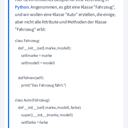
Python
. Angenommen, es gibt eine Klasse "Fahrzeug",
und wir wollen eine Klasse "Auto" erstellen, die einige,
aber nicht alle Attribute und Methoden der Klasse
"Fahrzeug" erbt:
class Fahrzeug:

    def __init__(self, marke, modell):

        self.marke = marke

        self.modell = modell

    def fahren(self):

        print("Das Fahrzeug fährt.")

class Auto(Fahrzeug):

    def __init__(self, marke, modell, farbe):

        super().__init__(marke, modell)

        self.farbe = farbe
