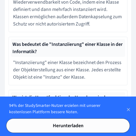
Wiederverwendbarkeit von Code, indem eine Klasse
definiert und dann mehrfach instanziiert wird.
Klassen ermöglichen außerdem Datenkapselung zum
Schutz vor nicht autorisiertem Zugriff.
Was bedeutet die "Instanziierung" einer Klasse in der
Informatik?
"Instanziierung" einer Klasse bezeichnet den Prozess
der Objekterstellung aus einer Klasse. Jedes erstellte
Objekt ist eine "Instanz" der Klasse.
Was ist die Hauptfunktion der Vererbung in der
objektorientierten Programmierung?
94% der StudySmarter-Nutzer erzielen mit unserer
kostenlosen Plattform bessere Noten.
Vererbung erlaubt es, eine neue Klasse zu erstellen,
die die Attribute und Methoden einer bestehenden
Herunterladen
Klasse erbt. Solche Mechanismus erhöht die Code-