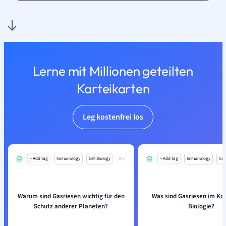
Lerne mit Millionen geteilten
Karteikarten
Leg kostenfrei los
+ Add tag
Immunology
Cell Biology
Mo
+ Add tag
Immunology
Cell
Warum sind Gasriesen wichtig für den
Was sind Gasriesen im Ko
Schutz anderer Planeten?
Biologie?