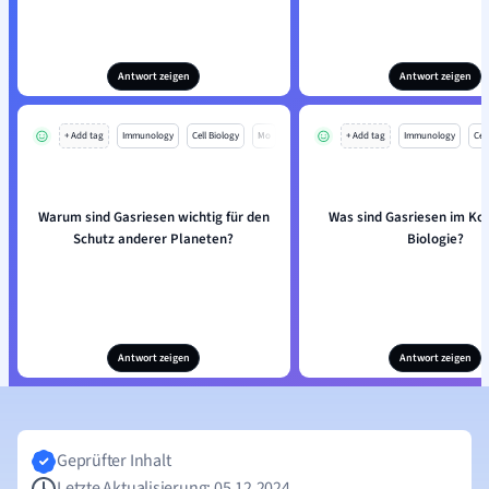
Antwort zeigen
Antwort zeigen
+ Add tag
Immunology
Cell Biology
Mo
+ Add tag
Immunology
Cell
Warum sind Gasriesen wichtig für den
Was sind Gasriesen im Ko
Schutz anderer Planeten?
Biologie?
Antwort zeigen
Antwort zeigen
Geprüfter Inhalt
Letzte Aktualisierung: 05.12.2024