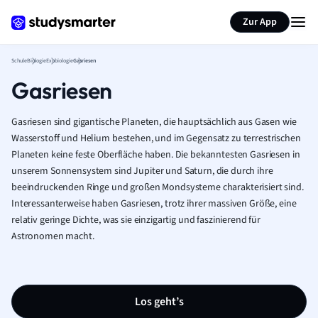
Karteikarten erstellen
Seite zusammenfassen
Zur App
Schule
Biologie
Exobiologie
Gasriesen
Gasriesen
Gasriesen sind gigantische Planeten, die hauptsächlich aus Gasen wie
Wasserstoff und Helium bestehen, und im Gegensatz zu terrestrischen
Planeten keine feste Oberfläche haben. Die bekanntesten Gasriesen in
unserem Sonnensystem sind Jupiter und Saturn, die durch ihre
beeindruckenden Ringe und großen Mondsysteme charakterisiert sind.
Interessanterweise haben Gasriesen, trotz ihrer massiven Größe, eine
relativ geringe Dichte, was sie einzigartig und faszinierend für
Astronomen macht.
Los geht’s