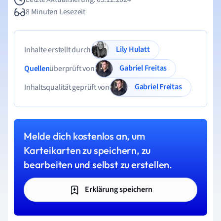
8 Minuten Lesezeit
Lily Hulatt
Inhalte erstellt durch
Gabriel Freitas
Quellen
überprüft von
Gabriel Freitas
Inhaltsqualität geprüft von
Melde dich kostenlos an, um
Karteikarten zu speichern, zu
bearbeiten und selbst zu erstellen.
Erklärung speichern