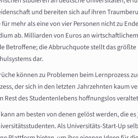
enschen studieren an deutsche Universitäten, erfü
denschaft und bereiten sich auf ihren Traumberuf
 für mehr als eine von vier Personen nicht zu Ende
dium ab. Milliarden von Euros an wirtschaftlichem
 Betroffene; die Abbruchquote stellt das größt
hulsystems dar.
rüche können zu Problemen beim Lernprozess zu
zess, der sich in den letzten Jahrzehnten kaum v
m Rest des Studentenlebens hoffnungslos veraltet 
kann am besten von denen gelöst werden, die es 
versitätsstudenten. Als Universitäts-Start-Up sel
ne Plattform bieten, um ihre eigenen Ideen für di