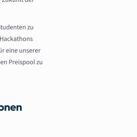
 Studenten zu
 Hackathons
ür eine unserer
den Preispool zu
ionen