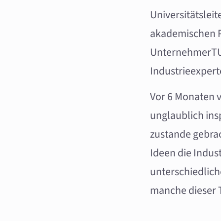
Universitätslei
akademischen P
UnternehmerTUM
Industrieexperte
Vor 6 Monaten v
unglaublich ins
zustande gebrac
Ideen die Indus
unterschiedlich
manche dieser T