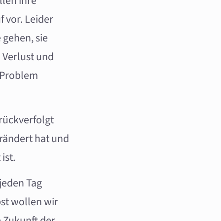
llen ihre
 vor. Leider
 gehen, sie
 Verlust und
e Problem
rückverfolgt
erändert hat und
ist.
jeden Tag
bst wollen wir
e Zukunft der