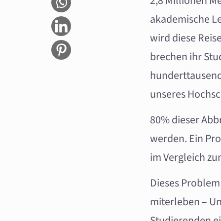
2,8 Millionen M
akademische Lei
wird diese Reise
brechen ihr Stu
hunderttausende
unseres Hochsc
80% dieser Abb
werden. Ein Pro
im Vergleich zu
Dieses Problem 
miterleben – Uni
Studierenden ei