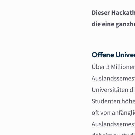
Dieser Hackath
die eine ganzh
Offene Univer
Über 3 Million
Auslandssemest
Universitäten d
Studenten höher
oft von anfängl
Auslandssemest