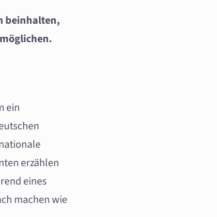
n beinhalten,
rmöglichen.
m ein
deutschen
rnationale
nten erzählen
hrend eines
fach machen wie