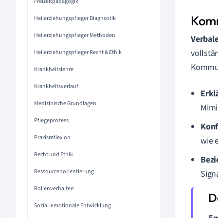
Freizeitpädagogik
Komm
Heilerziehungspfleger Diagnostik
Heilerziehungspfleger Methoden
Verbal
vollstä
Heilerziehungspfleger Recht & Ethik
Kommuni
Krankheitslehre
Krankheitsverlauf
Erkl
Medizinische Grundlagen
Mimi
Pflegeprozess
Konf
Praxisreflexion
wie 
Recht und Ethik
Bezi
Ressourcenorientierung
Sign
Rollenverhalten
Sozial-emotionale Entwicklung