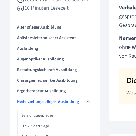
Verbal
10 Minuten Lesezeit
gesproc
Gespräc
Altenpfleger Ausbildung
Nonver
Anästhesietechnischer Assistent
ohne Wo
Ausbildung
von Rau
Augenoptiker Ausbildung
Bestattungsfachkraft Ausbildung
Chirurgiemechaniker Ausbildung
Ergotherapeut Ausbildung
Wuss
Heilerziehungspfleger Ausbildung
Beratungsgespräche
Ethik in der Pflege