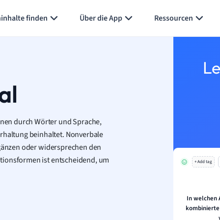
inhalte finden
Über die App
Ressourcen
Le
al
nen durch Wörter und Sprache,
haltung beinhaltet. Nonverbale
ergänzen oder widersprechen den
ationsformen ist entscheidend, um
+ Add tag
In welchen 
kombinierte