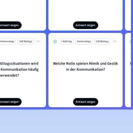
Antwort zeigen
Antwort zeigen
Immunology
Cell Biology
Mo
+ Add tag
Immunology
Cell Biology
Mo
Alltagssituationen wird
Welche Rolle spielen Mimik und Gestik
W
 Kommunikation häufig
in der Kommunikation?
verwendet?
Antwort zeigen
Antwort zeigen