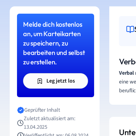
Melde dich kostenlos
an, um Karteikarten
zu speichern, zu
bearbeiten und selbst
Verb
zu erstellen.
Verbal
Leg jetzt los
eine we
berufli
Geprüfter Inhalt
Zuletzt aktualisiert am:
13.04.2025
Unte
Veröffentlicht am: 06.08.2024