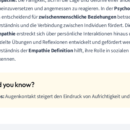
pathie:
Die Fähigkeit, sich in die Lage und Gefühle einer an
neinzuversetzen und angemessen zu reagieren. In der
Psycho
s entscheidend für
zwischenmenschliche Beziehungen
betrac
rständnis und die Verbindung zwischen Individuen fördert. D
pathie
erstreckt sich über persönliche Interaktionen hinaus
zielte Übungen und Reflexionen entwickelt und gefördert werd
rständnis der
Empathie Definition
hilft, ihre Rolle in soziale
kennen.
ps:
Augenkontakt steigert den Eindruck von Aufrichtigkeit und