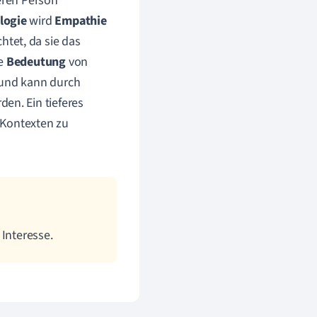
deren Person
logie
wird
Empathie
htet, da sie das
ie
Bedeutung
von
 und kann durch
en. Ein tieferes
n Kontexten zu
 Interesse.