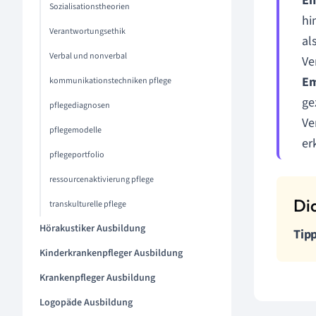
Em
Sozialisationstheorien
hi
Verantwortungsethik
al
Verbal und nonverbal
Ve
Em
kommunikationstechniken pflege
ge
pflegediagnosen
Ve
pflegemodelle
er
pflegeportfolio
ressourcenaktivierung pflege
transkulturelle pflege
Hörakustiker Ausbildung
Tip
Kinderkrankenpfleger Ausbildung
Krankenpfleger Ausbildung
Logopäde Ausbildung