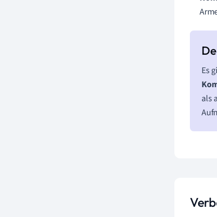
Arme
Es g
Kom
als 
Aufm
Verb