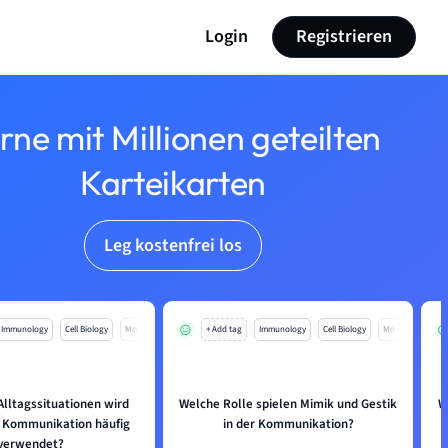
Login
Registrieren
rne mit Millionen geteilten
Karteikarten
Leg kostenfrei los
Immunology
Cell Biology
Mo
+ Add tag
Immunology
Cell Biology
Mo
Alltagssituationen wird
Welche Rolle spielen Mimik und Gestik
W
 Kommunikation häufig
in der Kommunikation?
verwendet?