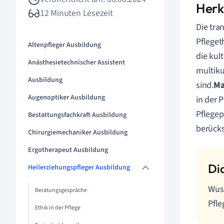
Herk
12 Minuten Lesezeit
Die tra
Pfleget
Altenpfleger Ausbildung
die kul
Anästhesietechnischer Assistent
multiku
Ausbildung
sind.
Ma
Augenoptiker Ausbildung
in der P
Pflegep
Bestattungsfachkraft Ausbildung
berücks
Chirurgiemechaniker Ausbildung
Ergotherapeut Ausbildung
Heilerziehungspfleger Ausbildung
Wuss
Beratungsgespräche
Pfle
Ethik in der Pflege