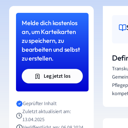
Melde dich kostenlos
an, um Karteikarten
zu speichern, zu
bearbeiten und selbst
Defin
zu erstellen.
Transku
Leg jetzt los
Gemeins
Pflegep
kompete
Geprüfter Inhalt
Zuletzt aktualisiert am:
13.04.2025
Veröffentlicht am: 06.08.2024