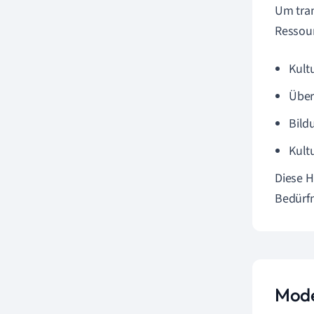
Um tran
Ressour
Kult
Über
Bild
Kult
Diese H
Bedürfn
Model