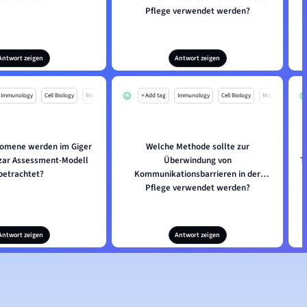
Pflege verwendet werden?
Antwort zeigen
Antwort zeigen
Immunology
Cell Biology
Mo
+ Add tag
Immunology
Cell Biology
Mo
omene werden im Giger
Welche Methode sollte zur
zar Assessment-Modell
Überwindung von
T
betrachtet?
Kommunikationsbarrieren in der
Pflege verwendet werden?
Antwort zeigen
Antwort zeigen