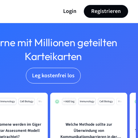
Login
Registrieren
rne mit Millionen geteilten
Karteikarten
Leg kostenfrei los
Immunology
Cell Biology
Mo
+ Add tag
Immunology
Cell Biology
Mo
omene werden im Giger
Welche Methode sollte zur
zar Assessment-Modell
Überwindung von
T
betrachtet?
Kommunikationsbarrieren in der