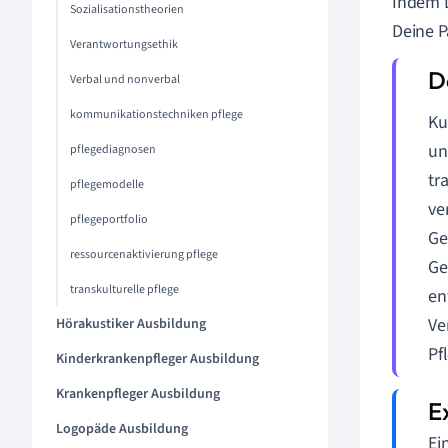
Indem D
Sozialisationstheorien
Deine P
Verantwortungsethik
Verbal und nonverbal
kommunikationstechniken pflege
Ku
un
pflegediagnosen
tr
pflegemodelle
ve
pflegeportfolio
Ge
ressourcenaktivierung pflege
Ge
transkulturelle pflege
en
Ve
Hörakustiker Ausbildung
Pf
Kinderkrankenpfleger Ausbildung
Krankenpfleger Ausbildung
Logopäde Ausbildung
Ei