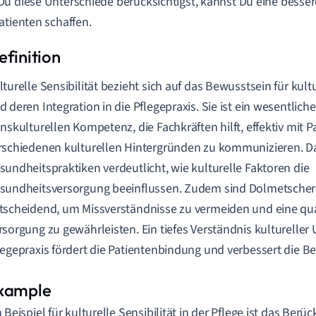
u diese Unterschiede berücksichtigst, kannst Du eine besser
atienten schaffen.
lturelle Sensibilität bezieht sich auf das Bewusstsein für kul
d deren Integration in die Pflegepraxis. Sie ist ein wesentlich
anskulturellen Kompetenz, die Fachkräften hilft, effektiv mit P
rschiedenen kulturellen Hintergründen zu kommunizieren. D
sundheitspraktiken verdeutlicht, wie kulturelle Faktoren die
sundheitsversorgung beeinflussen. Zudem sind Dolmetscherd
tscheidend, um Missverständnisse zu vermeiden und eine qua
rsorgung zu gewährleisten. Ein tiefes Verständnis kultureller 
legepraxis fördert die Patientenbindung und verbessert die 
n Beispiel für kulturelle Sensibilität in der Pflege ist das Berüc