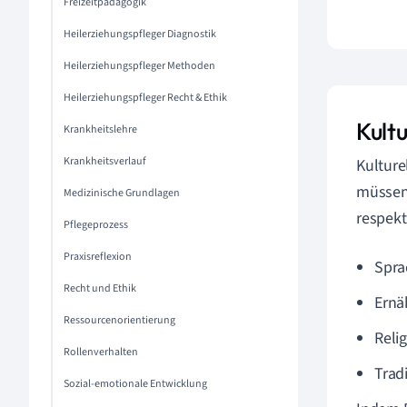
Freizeitpädagogik
Heilerziehungspfleger Diagnostik
Heilerziehungspfleger Methoden
Heilerziehungspfleger Recht & Ethik
Kultu
Krankheitslehre
Krankheitsverlauf
Kulturel
müssen 
Medizinische Grundlagen
respekt
Pflegeprozess
Praxisreflexion
Spra
Recht und Ethik
Ernä
Ressourcenorientierung
Reli
Rollenverhalten
Trad
Sozial-emotionale Entwicklung