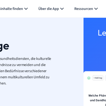
inhalte finden
Über die App
Ressourcen
Le
ge
esundheitsdiensten, die kulturelle
tändnisse zu vermeiden und die
llen Bedürfnisse verschiedener
einem multikulturellen Umfeld zu
+ Add tag
ehen.
Welche Phän
und Davidhi