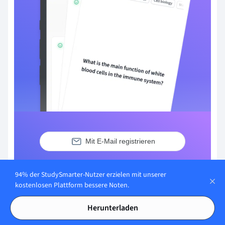
Mit E-Mail registrieren
Du hast bereits ein Konto?
Anmelden
94% der StudySmarter-Nutzer erzielen mit unserer
kostenlosen Plattform bessere Noten.
Herunterladen
Häufig gestellte Fragen zum Thema