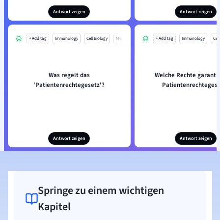
Antwort zeigen
Antwort zeigen
+ Add tag
Immunology
Cell Biology
Mo
+ Add tag
Immunology
Cell
Was regelt das
Welche Rechte garantie
'Patientenrechtegesetz'?
Patientenrechteges
Antwort zeigen
Antwort zeigen
Springe zu einem wichtigen
Kapitel