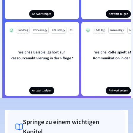
Antwort zeigen
Antwort zeigen
+ Add tag
Immunology
Cell Biology
Mo
+ Add tag
Immunology
Cell
Welches Beispiel gehört zur
Welche Rolle spielt eff
Ressourcenaktivierung in der Pflege?
Kommunikation in der P
Antwort zeigen
Antwort zeigen
Springe zu einem wichtigen
Kapitel