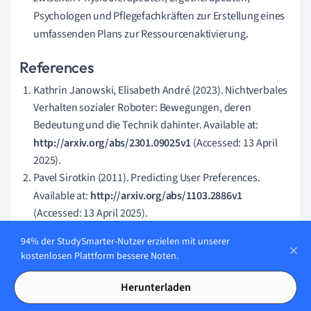
Psychologen und Pflegefachkräften zur Erstellung eines
umfassenden Plans zur Ressourcenaktivierung.
References
Kathrin Janowski, Elisabeth André (2023). Nichtverbales
Verhalten sozialer Roboter: Bewegungen, deren
Bedeutung und die Technik dahinter. Available at:
http://arxiv.org/abs/2301.09025v1
(Accessed: 13 April
2025).
Pavel Sirotkin (2011). Predicting User Preferences.
Available at:
http://arxiv.org/abs/1103.2886v1
(Accessed: 13 April 2025).
Loet Leydesdorff, Lutz Bornmann, Jordan Comins, Staša
94% der StudySmarter-Nutzer erzielen mit unserer
Milojević (2016). Citations: Indicators of Quality? The
kostenlosen Plattform bessere Noten.
Impact Fallacy. Available at:
http://arxiv.org/abs/1603.08452v3
(Accessed: 13 April
Herunterladen
2025).