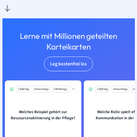
Lerne mit Millionen geteilten
Karteikarten
Leg kostenfrei los
+ Add tag
Immunology
Cell Biology
Mo
+ Add tag
Immunology
Cell
Welches Beispiel gehört zur
Welche Rolle spielt eff
Ressourcenaktivierung in der Pflege?
Kommunikation in der P