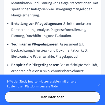
Identifikation und Planung von Pflegeinterventionen, mit
spezifischen Kategorien wie Bewegungsmangel oder
Mangelernährung.
Erstellung von Pflegediagnosen
: Schritte umfassen
Datenerhebung, Analyse, Diagnoseformulierung,
Planung, Durchführung und Evaluation.
Techniken in Pflegediagnosen
: Assessment (z.B.
Beobachtung, Interview) und Dokumentation (z.B.
Elektronische Patientenakte, Pflegetagebuch).
Beispiele für Pflegediagnosen
: Beeinträchtigte Mobilität,
erhöhter Infektionsrisiko, chronischer Schmerz.
References
94% der StudySmarter-Nutzer erzielen mit unserer
kostenlosen Plattform bessere Noten.
Niklas Braband, Sonja Braband, Malte Braband (2016).
On the Validity of the Assumptions of the classical
Herunterladen
Coupon Collector's Problem. Available at: