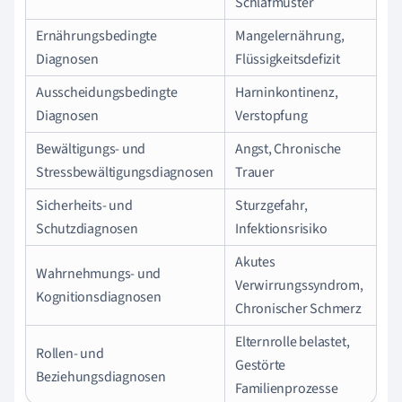
Schlafmuster
Ernährungsbedingte
Mangelernährung,
Diagnosen
Flüssigkeitsdefizit
Ausscheidungsbedingte
Harninkontinenz,
Diagnosen
Verstopfung
Bewältigungs- und
Angst, Chronische
Stressbewältigungsdiagnosen
Trauer
Sicherheits- und
Sturzgefahr,
Schutzdiagnosen
Infektionsrisiko
Akutes
Wahrnehmungs- und
Verwirrungssyndrom,
Kognitionsdiagnosen
Chronischer Schmerz
Elternrolle belastet,
Rollen- und
Gestörte
Beziehungsdiagnosen
Familienprozesse