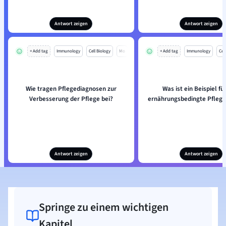
Antwort zeigen
Antwort zeigen
+ Add tag
Immunology
Cell Biology
Mo
+ Add tag
Immunology
Cell
Wie tragen Pflegediagnosen zur
Was ist ein Beispiel fü
Verbesserung der Pflege bei?
ernährungsbedingte Pfleg
Antwort zeigen
Antwort zeigen
Springe zu einem wichtigen
Kapitel