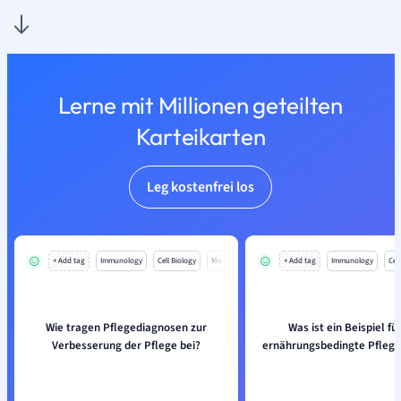
Lerne mit Millionen geteilten
Karteikarten
Leg kostenfrei los
+ Add tag
Immunology
Cell Biology
Mo
+ Add tag
Immunology
Cell
Wie tragen Pflegediagnosen zur
Was ist ein Beispiel fü
Verbesserung der Pflege bei?
ernährungsbedingte Pfleg