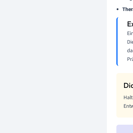
Ther
Ei
Di
da
Pr
Hal
Entw