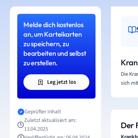
Melde dich kostenlos
an, um Karteikarten
zu speichern, zu
bearbeiten und selbst
Kran
zu erstellen.
Die Kra
Leg jetzt los
sich mi
Geprüfter Inhalt
Zuletzt aktualisiert am:
Der 
13.04.2025
Krankh
Veröffentlicht am: 06.08.2024