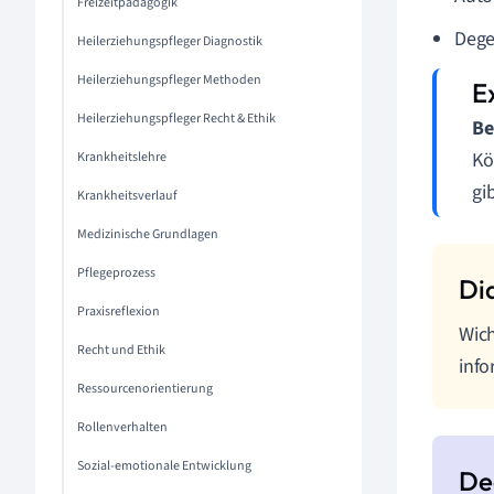
Freizeitpädagogik
Dege
Heilerziehungspfleger Diagnostik
Heilerziehungspfleger Methoden
Heilerziehungspfleger Recht & Ethik
Be
Kö
Krankheitslehre
gib
Krankheitsverlauf
Medizinische Grundlagen
Pflegeprozess
Praxisreflexion
Wich
Recht und Ethik
info
Ressourcenorientierung
Rollenverhalten
Sozial-emotionale Entwicklung