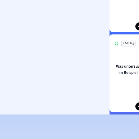
+ Add tag
Was untersuc
im Beispiel