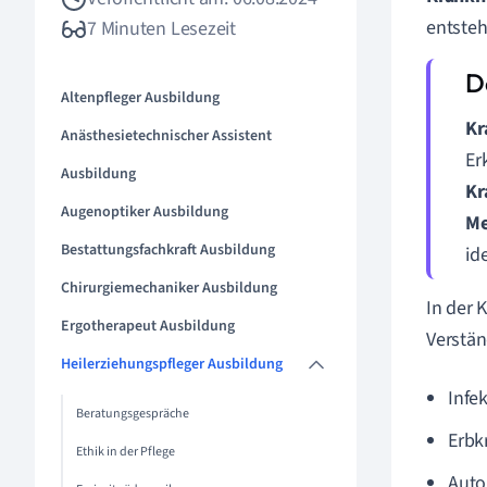
entsteh
7 Minuten Lesezeit
Altenpfleger Ausbildung
Kr
Anästhesietechnischer Assistent
Er
Ausbildung
Kr
Augenoptiker Ausbildung
Me
Bestattungsfachkraft Ausbildung
id
Chirurgiemechaniker Ausbildung
In der 
Ergotherapeut Ausbildung
Verstän
Heilerziehungspfleger Ausbildung
Infe
Beratungsgespräche
Erbk
Ethik in der Pflege
Aut