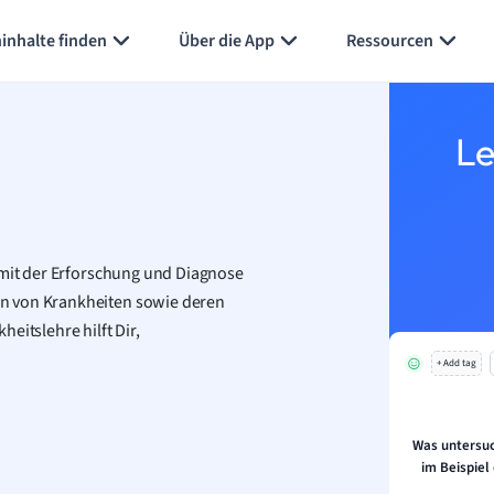
inhalte finden
Über die App
Ressourcen
Le
 mit der Erforschung und Diagnose
n von Krankheiten sowie deren
eitslehre hilft Dir,
+ Add tag
Was untersuc
im Beispiel