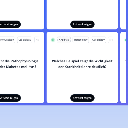
Antwort zeigen
Antwort zeigen
Immunology
Cell Biology
Mo
+ Add tag
Immunology
Cell Biology
Mo
ht die Pathophysiologie
Welches Beispiel zeigt die Wichtigkeit
W
 der Diabetes mellitus?
der Krankheitslehre deutlich?
Antwort zeigen
Antwort zeigen