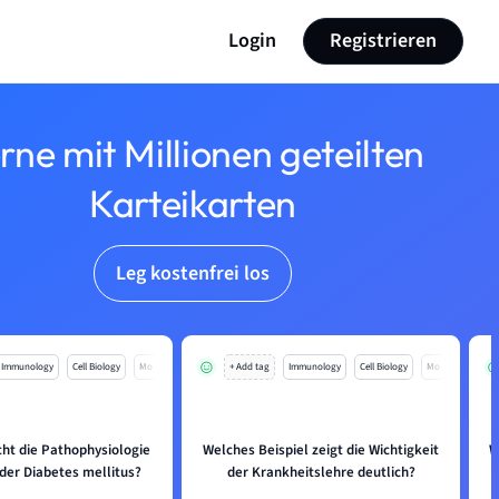
Login
Registrieren
rne mit Millionen geteilten
Karteikarten
Leg kostenfrei los
Immunology
Cell Biology
Mo
+ Add tag
Immunology
Cell Biology
Mo
ht die Pathophysiologie
Welches Beispiel zeigt die Wichtigkeit
W
 der Diabetes mellitus?
der Krankheitslehre deutlich?