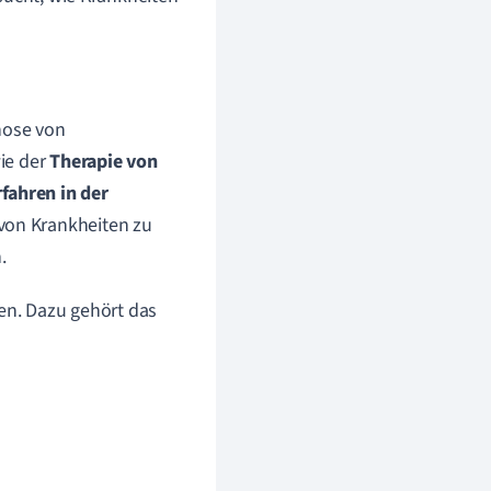
nose von
ie der
Therapie von
fahren in der
 von Krankheiten zu
.
nen. Dazu gehört das