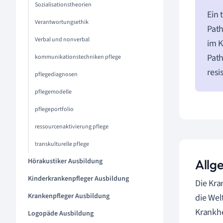
Sozialisationstheorien
Ein 
Verantwortungsethik
Path
Verbal und nonverbal
im K
Path
kommunikationstechniken pflege
resi
pflegediagnosen
pflegemodelle
pflegeportfolio
ressourcenaktivierung pflege
transkulturelle pflege
Hörakustiker Ausbildung
Allg
Kinderkrankenpfleger Ausbildung
Die Kra
Krankenpfleger Ausbildung
die Wel
Krankhe
Logopäde Ausbildung