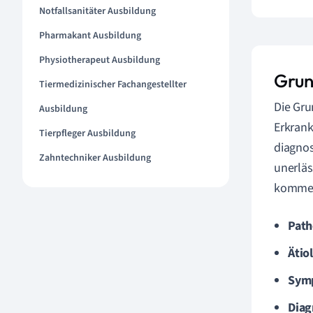
Notfallsanitäter Ausbildung
Pharmakant Ausbildung
Physiotherapeut Ausbildung
Grun
Tiermedizinischer Fachangestellter
Die Gru
Ausbildung
Erkrank
Tierpfleger Ausbildung
diagnos
Zahntechniker Ausbildung
unerläs
kommen
Path
Ätio
Sym
Diag