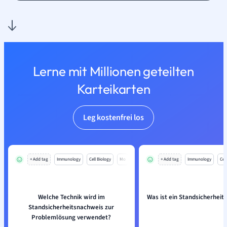
Lerne mit Millionen geteilten
Karteikarten
Leg kostenfrei los
+ Add tag
Immunology
Cell Biology
Mo
+ Add tag
Immunology
Cell
Welche Technik wird im
Was ist ein Standsicherhei
Standsicherheitsnachweis zur
Problemlösung verwendet?