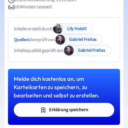
10 Minuten Lesezeit
Lily Hulatt
Inhalte erstellt durch
Gabriel Freitas
Quellen
überprüft von
Gabriel Freitas
Inhaltsqualität geprüft von
Melde dich kostenlos an, um
Karteikarten zu speichern, zu
bearbeiten und selbst zu erstellen.
Erklärung speichern