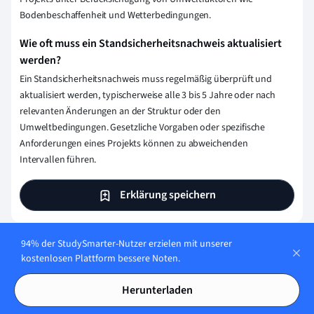
Bodenbeschaffenheit und Wetterbedingungen.
Wie oft muss ein Standsicherheitsnachweis aktualisiert
werden?
Ein Standsicherheitsnachweis muss regelmäßig überprüft und
aktualisiert werden, typischerweise alle 3 bis 5 Jahre oder nach
relevanten Änderungen an der Struktur oder den
Umweltbedingungen. Gesetzliche Vorgaben oder spezifische
Anforderungen eines Projekts können zu abweichenden
Intervallen führen.
Erklärung speichern
94% der StudySmarter-Nutzer erzielen mit unserer
Wie stellen wir sicher, dass unser Content
kostenlosen Plattform bessere Noten.
korrekt und vertrauenswürdig ist?
Herunterladen
Bei StudySmarter haben wir eine Lernplattform geschaffen,