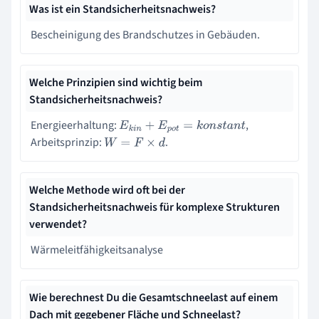
Was ist ein Standsicherheitsnachweis?
Bescheinigung des Brandschutzes in Gebäuden.
Welche Prinzipien sind wichtig beim
Standsicherheitsnachweis?
Energieerhaltung:
,
E
k
i
n
+
E
p
o
t
=
k
o
n
s
t
a
n
t
Arbeitsprinzip:
.
W
=
F
×
d
Welche Methode wird oft bei der
Standsicherheitsnachweis für komplexe Strukturen
verwendet?
Wärmeleitfähigkeitsanalyse
Wie berechnest Du die Gesamtschneelast auf einem
Dach mit gegebener Fläche und Schneelast?