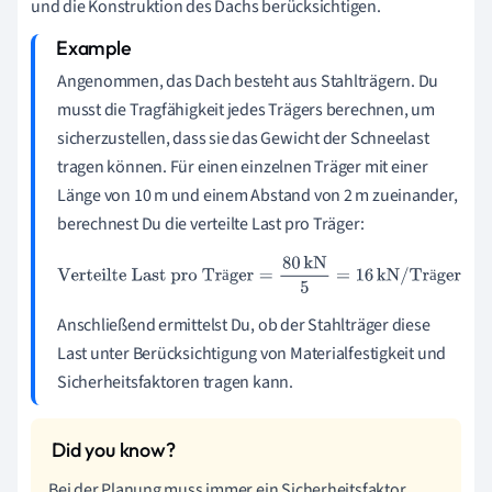
und die Konstruktion des Dachs berücksichtigen.
Angenommen, das Dach besteht aus Stahlträgern. Du
musst die Tragfähigkeit jedes Trägers berechnen, um
sicherzustellen, dass sie das Gewicht der Schneelast
tragen können. Für einen einzelnen Träger mit einer
Länge von 10 m und einem Abstand von 2 m zueinander,
berechnest Du die verteilte Last pro Träger:
Verteilte Last pro Träger
=
80
kN
5
=
16
kN/Träger
ä
ä
Anschließend ermittelst Du, ob der Stahlträger diese
Last unter Berücksichtigung von Materialfestigkeit und
Sicherheitsfaktoren tragen kann.
Bei der Planung muss immer ein Sicherheitsfaktor