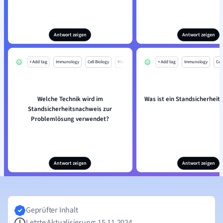
Antwort zeigen
Antwort zeigen
+ Add tag
Immunology
Cell Biology
Mo
+ Add tag
Immunology
Cell
Welche Technik wird im
Was ist ein Standsicherhei
Standsicherheitsnachweis zur
Problemlösung verwendet?
Antwort zeigen
Antwort zeigen
Geprüfter Inhalt
Letzte Aktualisierung: 15.11.2024