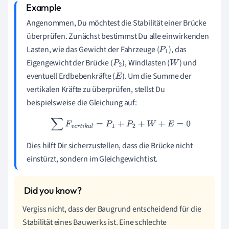
Angenommen, Du möchtest die Stabilität einer Brücke
überprüfen. Zunächst bestimmst Du alle einwirkenden
Lasten, wie das Gewicht der Fahrzeuge (
), das
P
1
Eigengewicht der Brücke (
), Windlasten (
) und
P
2
W
eventuell Erdbebenkräfte (
). Um die Summe der
E
vertikalen Kräfte zu überprüfen, stellst Du
beispielsweise die Gleichung auf:
∑
F
v
e
r
t
i
k
a
l
=
P
1
+
P
2
+
W
+
E
=
0
Dies hilft Dir sicherzustellen, dass die Brücke nicht
einstürzt, sondern im Gleichgewicht ist.
Vergiss nicht, dass der Baugrund entscheidend für die
Stabilität eines Bauwerks ist. Eine schlechte