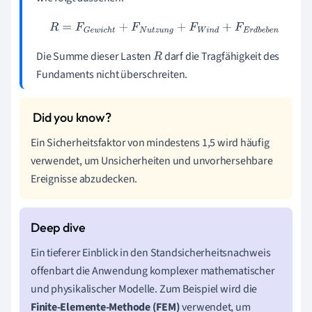
R
=
F
G
e
w
i
c
h
t
+
F
N
u
t
z
u
n
g
+
F
W
i
n
d
+
F
E
r
d
b
e
b
e
n
Die Summe dieser Lasten
darf die Tragfähigkeit des
R
Fundaments nicht überschreiten.
Ein Sicherheitsfaktor von mindestens 1,5 wird häufig
verwendet, um Unsicherheiten und unvorhersehbare
Ereignisse abzudecken.
Ein tieferer Einblick in den Standsicherheitsnachweis
offenbart die Anwendung komplexer mathematischer
und physikalischer Modelle. Zum Beispiel wird die
Finite-Elemente-Methode (FEM)
verwendet, um