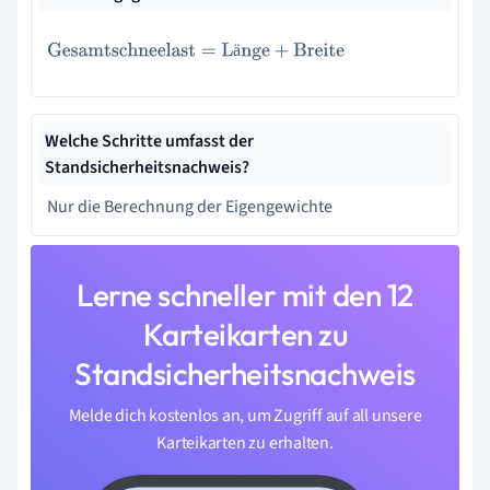
Gesamtschneelast
=
Länge
+
Breite
ä
Welche Schritte umfasst der
Standsicherheitsnachweis?
Nur die Berechnung der Eigengewichte
Lerne schneller mit den 12
Karteikarten zu
Standsicherheitsnachweis
Melde dich kostenlos an, um Zugriff auf all unsere
Karteikarten zu erhalten.