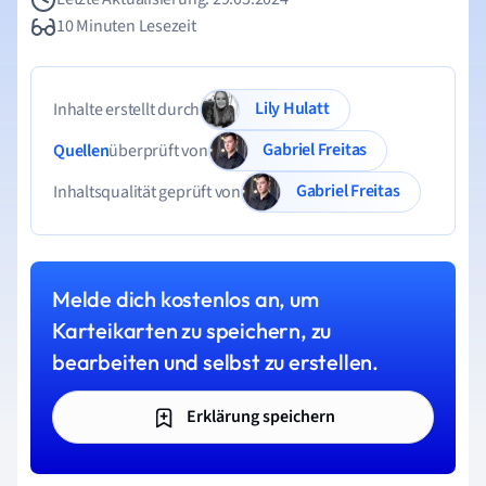
10 Minuten Lesezeit
Lily Hulatt
Inhalte erstellt durch
Gabriel Freitas
Quellen
überprüft von
Gabriel Freitas
Inhaltsqualität geprüft von
Melde dich kostenlos an, um
Karteikarten zu speichern, zu
bearbeiten und selbst zu erstellen.
Erklärung speichern