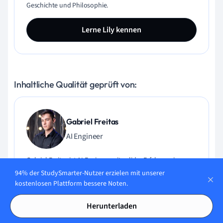
Geschichte und Philosophie.
Lerne Lily kennen
Inhaltliche Qualität geprüft von:
Gabriel Freitas
AI Engineer
Gabriel Freitas ist AI Engineer mit solider Erfahrung in
Softwareentwicklung, maschinellen Lernalgorithmen und
94% der StudySmarter-Nutzer erzielen mit unserer
generativer KI, einschließlich Anwendungen großer
kostenlosen Plattform bessere Noten.
Sprachmodelle (LLMs). Er hat Elektrotechnik an der
Universität von São Paulo studiert und macht aktuell
Herunterladen
seinen MSc in Computertechnik an der Universität von