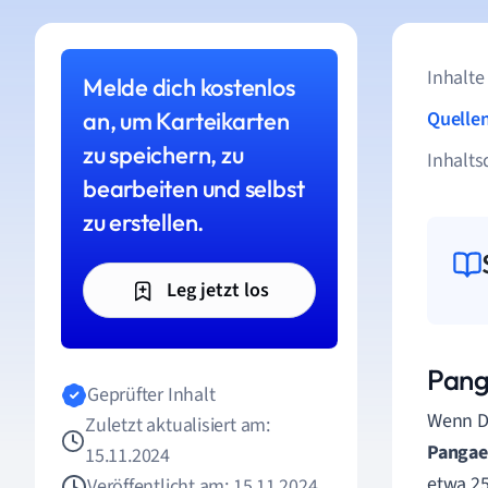
Inhalte
Melde dich kostenlos
an, um Karteikarten
Quelle
zu speichern, zu
Inhalts
bearbeiten und selbst
zu erstellen.
Leg jetzt los
Pang
Geprüfter Inhalt
Wenn Du
Zuletzt aktualisiert am:
Pangae
15.11.2024
etwa 25
Veröffentlicht am: 15.11.2024