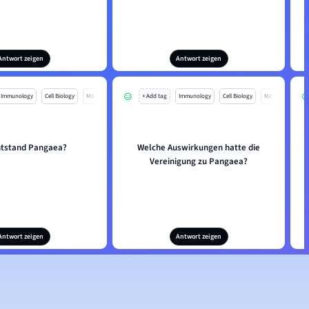
Antwort zeigen
Antwort zeigen
Immunology
Cell Biology
Mo
+ Add tag
Immunology
Cell Biology
Mo
ntstand Pangaea?
Welche Auswirkungen hatte die
Vereinigung zu Pangaea?
Antwort zeigen
Antwort zeigen