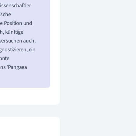
ssenschaftler
ische
e Position und
h, künftige
versuchen auch,
nostizieren, ein
önnte
ens 'Pangaea