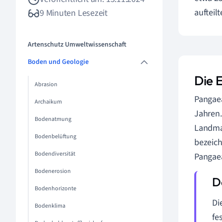
aufteil
9 Minuten Lesezeit
Artenschutz Umweltwissenschaft
Boden und Geologie
Die 
Abrasion
Pangaea
Archaikum
Jahren.
Bodenatmung
Landma
Bodenbelüftung
bezeich
Bodendiversität
Pangae
Bodenerosion
Bodenhorizonte
Di
Bodenklima
fe