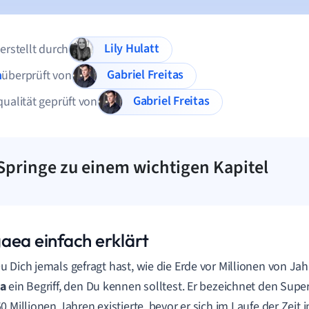
Lily Hulatt
 erstellt durch
Gabriel Freitas
n
überprüft von
Gabriel Freitas
qualität geprüft von
Springe zu einem wichtigen Kapitel
aea einfach erklärt
 Dich jemals gefragt hast, wie die Erde vor Millionen von Jah
a
ein Begriff, den Du kennen solltest. Er bezeichnet den Supe
0 Millionen Jahren existierte, bevor er sich im Laufe der Zeit 