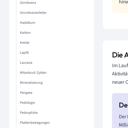
hinw
Gondwana
Grundwasserleiter
Hadaikum
Karbon
Kreide
Die 
Lapilli
Laurasia
Im Lauf
Milanković-Zyklen
Aktivit
neuer O
Mineralisierung
Pangaea
Pedologie
Pedosphäre
Der 
Plattenbewegungen
Mill