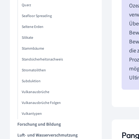
Ozea
Quarz
verw
Seafloor Spreading
Übe
Seltene Erden
Bewe
Silikate
Bewe
Stammbäume
die 
Proz
Standsicherheitsnachweis
mögl
Stromatolithen
Ulti
Subduktion
Vulkanausbrüche
Vulkanausbrüche Folgen
Vulkantypen
Forschung und Bildung
Pang
Luft- und Wasserverschmutzung