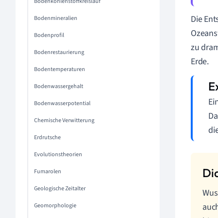
Bodenkohlenstoffkreislauf
Die Ent
Bodenmineralien
Ozeanst
Bodenprofil
zu dra
Bodenrestaurierung
Erde.
Bodentemperaturen
Bodenwassergehalt
Ei
Bodenwasserpotential
Da
Chemische Verwitterung
di
Erdrutsche
Evolutionstheorien
Fumarolen
Geologische Zeitalter
Wuss
auch
Geomorphologie