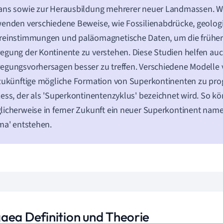
ns sowie zur Herausbildung mehrerer neuer Landmassen. Wi
enden verschiedene Beweise, wie Fossilienabdrücke, geolog
reinstimmungen und paläomagnetische Daten, um die früher
gung der Kontinente zu verstehen. Diese Studien helfen auc
gungsvorhersagen besser zu treffen. Verschiedene Modelle 
zukünftige mögliche Formation von Superkontinenten zu prog
ess, der als 'Superkontinentenzyklus' bezeichnet wird. So k
icherweise in ferner Zukunft ein neuer Superkontinent nam
ma' entstehen.
aea Definition und Theorie