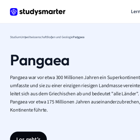
Lern
Studium
Umweltwissenschaft
Boden und Geologie
Pangaea
Pangaea
Pangaea war vor etwa 300 Millionen Jahren ein Superkontinent, 
umfasste und sie zu einer einzigen riesigen Landmasse vereint
leitet sich aus dem Griechischen ab und bedeutet "alle Länder"
Pangaea vor etwa 175 Millionen Jahren auseinanderzubrechen
Kontinente führte.
Los geht’s