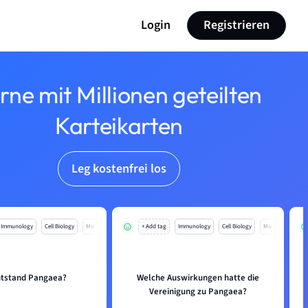
Login
Registrieren
rne mit Millionen geteilten
Karteikarten
Leg kostenfrei los
Immunology
Cell Biology
Mo
+ Add tag
Immunology
Cell Biology
Mo
ntstand Pangaea?
Welche Auswirkungen hatte die
Vereinigung zu Pangaea?