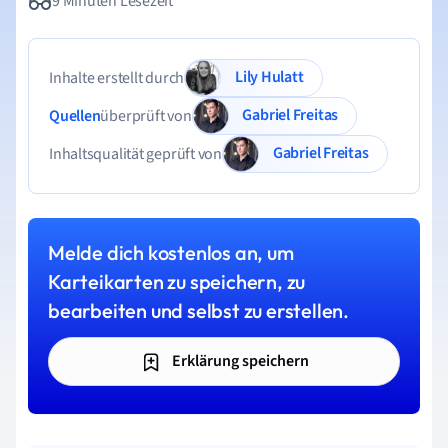
9 Minuten Lesezeit
Lily Hulatt
Inhalte erstellt durch
Gabriel Freitas
Quellen
überprüft von
Gabriel Freitas
Inhaltsqualität geprüft von
Melde dich kostenlos an, um
Karteikarten zu speichern, zu
bearbeiten und selbst zu erstellen.
Erklärung speichern