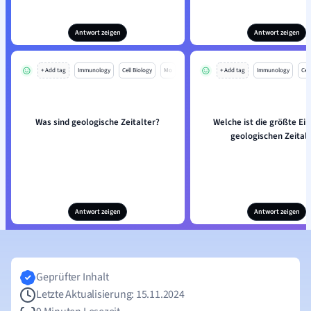
Antwort zeigen
Antwort zeigen
+ Add tag
Immunology
Cell Biology
Mo
+ Add tag
Immunology
Cell
Was sind geologische Zeitalter?
Welche ist die größte Ein
geologischen Zeital
Antwort zeigen
Antwort zeigen
Geprüfter Inhalt
Letzte Aktualisierung: 15.11.2024