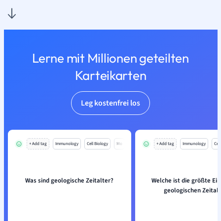
Lerne mit Millionen geteilten
Karteikarten
Leg kostenfrei los
+ Add tag
Immunology
Cell Biology
Mo
+ Add tag
Immunology
Cell
Was sind geologische Zeitalter?
Welche ist die größte Ein
geologischen Zeital