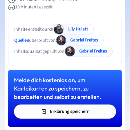
10 Minuten Lesezeit
Lily Hulatt
Inhalte erstellt durch
Gabriel Freitas
Quellen
überprüft von
Gabriel Freitas
Inhaltsqualität geprüft von
Melde dich kostenlos an, um
Karteikarten zu speichern, zu
bearbeiten und selbst zu erstellen.
Erklärung speichern