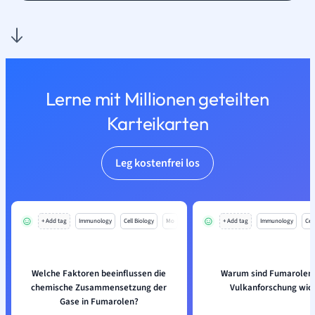
Lerne mit Millionen geteilten
Karteikarten
Leg kostenfrei los
+ Add tag
Immunology
Cell Biology
Mo
+ Add tag
Immunology
Cell
Welche Faktoren beeinflussen die
Warum sind Fumarolen f
chemische Zusammensetzung der
Vulkanforschung wich
Gase in Fumarolen?