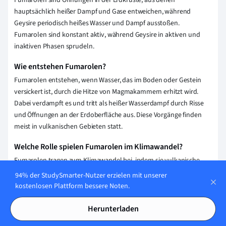
Fumarolen sind Öffnungen in der Erdkruste, aus denen
hauptsächlich heißer Dampf und Gase entweichen, während
Geysire periodisch heißes Wasser und Dampf ausstoßen.
Fumarolen sind konstant aktiv, während Geysire in aktiven und
inaktiven Phasen sprudeln.
Wie entstehen Fumarolen?
Fumarolen entstehen, wenn Wasser, das im Boden oder Gestein
versickert ist, durch die Hitze von Magmakammern erhitzt wird.
Dabei verdampft es und tritt als heißer Wasserdampf durch Risse
und Öffnungen an der Erdoberfläche aus. Diese Vorgänge finden
meist in vulkanischen Gebieten statt.
Welche Rolle spielen Fumarolen im Klimawandel?
Fumarolen tragen zum Klimawandel bei, indem sie vulkanische
Gase wie CO2 und Schwefeldioxid freisetzen, die Treibhausgase
94% der StudySmarter-Nutzer erzielen mit unserer
sind. Ihr Einfluss ist jedoch im Vergleich zu menschlichen
kostenlosen Plattform bessere Noten.
Aktivitäten gering. Sie können auch kurzfristige regionale
Klimaeffekte verursachen, wie zum Beispiel Abkühlung durch
Herunterladen
Schwefelpartikel in der Atmosphäre.