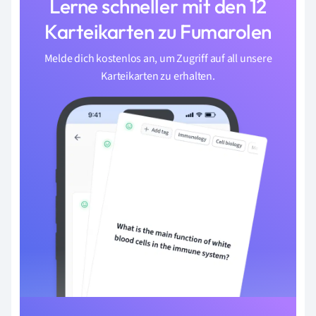
Lerne schneller mit den 12
Karteikarten zu Fumarolen
Melde dich kostenlos an, um Zugriff auf all unsere
Karteikarten zu erhalten.