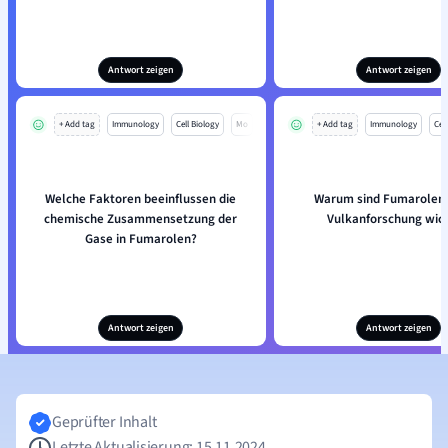
Antwort zeigen
Antwort zeigen
+ Add tag
Immunology
Cell Biology
Mo
+ Add tag
Immunology
Cell
Welche Faktoren beeinflussen die
Warum sind Fumarolen f
chemische Zusammensetzung der
Vulkanforschung wich
Gase in Fumarolen?
Antwort zeigen
Antwort zeigen
Geprüfter Inhalt
Letzte Aktualisierung: 15.11.2024