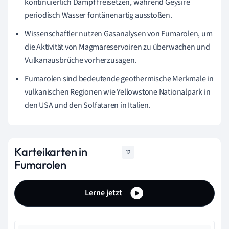
kontinuierlich Dampf freisetzen, während Geysire
periodisch Wasser fontänenartig ausstoßen.
Wissenschaftler nutzen Gasanalysen von Fumarolen, um
die Aktivität von Magmareservoiren zu überwachen und
Vulkanausbrüche vorherzusagen.
Fumarolen sind bedeutende geothermische Merkmale in
vulkanischen Regionen wie Yellowstone Nationalpark in
den USA und den Solfataren in Italien.
Karteikarten in
12
Fumarolen
Lerne jetzt