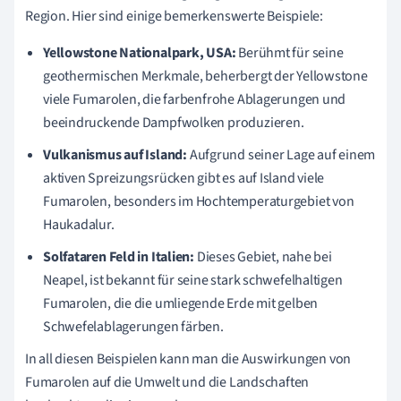
Region. Hier sind einige bemerkenswerte Beispiele:
Yellowstone Nationalpark, USA:
Berühmt für seine
geothermischen Merkmale, beherbergt der Yellowstone
viele Fumarolen, die farbenfrohe Ablagerungen und
beeindruckende Dampfwolken produzieren.
Vulkanismus auf Island:
Aufgrund seiner Lage auf einem
aktiven Spreizungsrücken gibt es auf Island viele
Fumarolen, besonders im Hochtemperaturgebiet von
Haukadalur.
Solfataren Feld in Italien:
Dieses Gebiet, nahe bei
Neapel, ist bekannt für seine stark schwefelhaltigen
Fumarolen, die die umliegende Erde mit gelben
Schwefelablagerungen färben.
In all diesen Beispielen kann man die Auswirkungen von
Fumarolen auf die Umwelt und die Landschaften