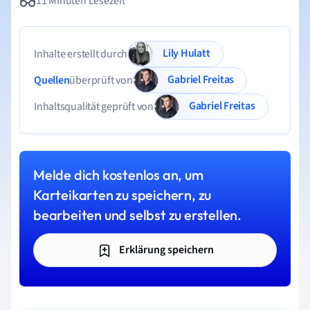
11 Minuten Lesezeit
Lily Hulatt
Inhalte erstellt durch
Gabriel Freitas
Quellen
überprüft von
Gabriel Freitas
Inhaltsqualität geprüft von
Melde dich kostenlos an, um
Karteikarten zu speichern, zu
bearbeiten und selbst zu erstellen.
Erklärung speichern