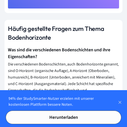
Häufig gestellte Fragen zum Thema
Bodenhorizonte
Was sind die verschiedenen Bodenschichten und ihre
Eigenschaften?
Die verschiedenen Bodenschichten, auch Bodenhorizonte genannt,
sind O-Horizont (organische Auflage), A-Horizont (Oberboden,
humusreich), B-Horizont (Unterboden, anreichert mit Mineralien),
und C-Horizont (Ausgangsmaterial). Jede Schicht hat spezifische
Eigenschaften, die die Bodenbeschaffenheit und
Nährstoffverfügbarkeit beeinflussen.
94% der StudySmarter-Nutzer erzielen mit unserer
kostenlosen Plattform bessere Noten.
Wie entstehen Bodenhorizonte?
Bodenhorizonte entstehen durch physische und chemische
Herunterladen
Verwitterung von Gestein, biologische Aktivität und die