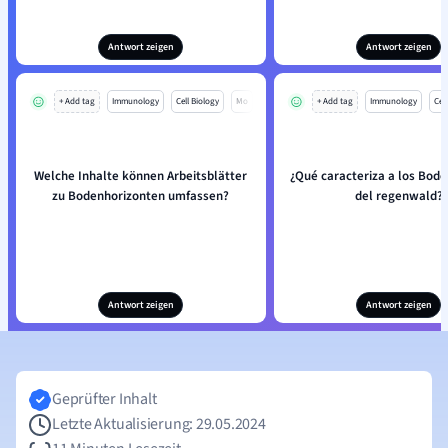
Antwort zeigen
Antwort zeigen
+ Add tag
Immunology
Cell Biology
Mo
+ Add tag
Immunology
Cell
Welche Inhalte können Arbeitsblätter
¿Qué caracteriza a los Bod
zu Bodenhorizonten umfassen?
del regenwald?
Antwort zeigen
Antwort zeigen
Geprüfter Inhalt
Letzte Aktualisierung: 29.05.2024