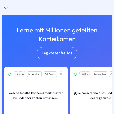
Lerne mit Millionen geteilten
Karteikarten
Leg kostenfrei los
+ Add tag
Immunology
Cell Biology
Mo
+ Add tag
Immunology
Cell
Welche Inhalte können Arbeitsblätter
¿Qué caracteriza a los Bod
zu Bodenhorizonten umfassen?
del regenwald?