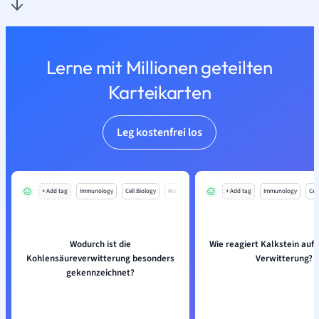
Lerne mit Millionen geteilten
Karteikarten
Leg kostenfrei los
+ Add tag
Immunology
Cell Biology
Mo
+ Add tag
Immunology
Cell
Wodurch ist die
Wie reagiert Kalkstein auf
Kohlensäureverwitterung besonders
Verwitterung?
gekennzeichnet?