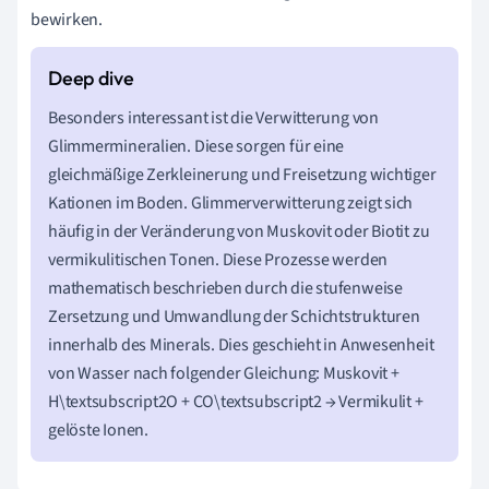
bewirken.
Besonders interessant ist die Verwitterung von
Glimmermineralien. Diese sorgen für eine
gleichmäßige Zerkleinerung und Freisetzung wichtiger
Kationen im Boden. Glimmerverwitterung zeigt sich
häufig in der Veränderung von Muskovit oder Biotit zu
vermikulitischen Tonen. Diese Prozesse werden
mathematisch beschrieben durch die stufenweise
Zersetzung und Umwandlung der Schichtstrukturen
innerhalb des Minerals. Dies geschieht in Anwesenheit
von Wasser nach folgender Gleichung: Muskovit +
H\textsubscript2O + CO\textsubscript2 → Vermikulit +
gelöste Ionen.