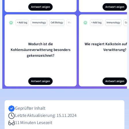
Antwort zeigen
Antwort zeigen
+ Add tag
Immunology
Cell Biology
Mo
+ Add tag
Immunology
Cell
Wodurch ist die
Wie reagiert Kalkstein auf
Kohlensäureverwitterung besonders
Verwitterung?
gekennzeichnet?
Antwort zeigen
Antwort zeigen
Geprüfter Inhalt
Letzte Aktualisierung: 15.11.2024
11 Minuten Lesezeit