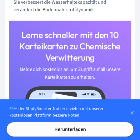
Sie verbessert die Wasserhaltekapazität und
verändert die Bodennährstoffdynamik.
Lerne schneller mit den 10
Karteikarten zu Chemische
Verwitterung
Melde dich kostenlos an, um Zugriff auf all unsere
Karteikarten zu erhalten.
94% der StudySmarter-Nutzer erzielen mit unserer
kostenlosen Plattform bessere Noten.
Herunterladen