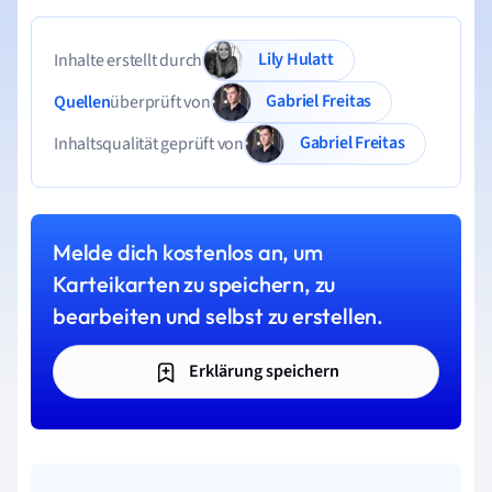
Lily Hulatt
Inhalte erstellt durch
Gabriel Freitas
Quellen
überprüft von
Gabriel Freitas
Inhaltsqualität geprüft von
Melde dich kostenlos an, um
Karteikarten zu speichern, zu
bearbeiten und selbst zu erstellen.
Erklärung speichern