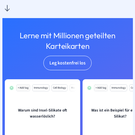
Lerne mit Millionen geteilten
Karteikarten
Leg kostenfrei los
+ Add tag
Immunology
Cell Biology
Mo
+ Add tag
Immunology
Cell
Warum sind Insel-Silikate oft
Was ist ein Beispiel für ei
wasserlöslich?
Silikat?