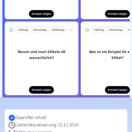
Antwort zeigen
Antwort zeigen
+ Add tag
Immunology
Cell Biology
Mo
+ Add tag
Immunology
Cell
Warum sind Insel-Silikate oft
Was ist ein Beispiel für ei
wasserlöslich?
Silikat?
Antwort zeigen
Antwort zeigen
Geprüfter Inhalt
Letzte Aktualisierung: 15.11.2024