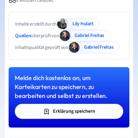
8 Minuten Lesezeit
Lily Hulatt
Inhalte erstellt durch
Gabriel Freitas
Quellen
überprüft von
Gabriel Freitas
Inhaltsqualität geprüft von
Melde dich kostenlos an, um
Karteikarten zu speichern, zu
bearbeiten und selbst zu erstellen.
Erklärung speichern