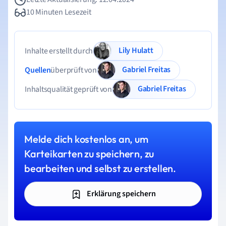
10 Minuten Lesezeit
Lily Hulatt
Inhalte erstellt durch
Gabriel Freitas
Quellen
überprüft von
Gabriel Freitas
Inhaltsqualität geprüft von
Melde dich kostenlos an, um
Karteikarten zu speichern, zu
bearbeiten und selbst zu erstellen.
Erklärung speichern