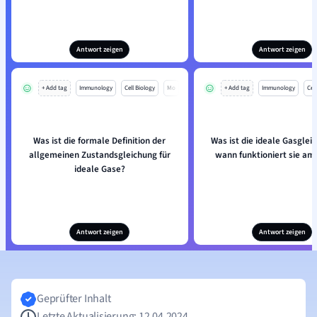
Antwort zeigen
Antwort zeigen
+ Add tag
Immunology
Cell Biology
Mo
+ Add tag
Immunology
Cell
Was ist die formale Definition der
Was ist die ideale Gasglei
allgemeinen Zustandsgleichung für
wann funktioniert sie am
ideale Gase?
Antwort zeigen
Antwort zeigen
Geprüfter Inhalt
Letzte Aktualisierung: 12.04.2024