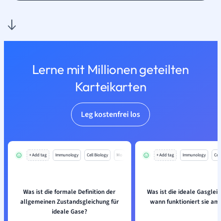
Lerne mit Millionen geteilten
Karteikarten
Leg kostenfrei los
+ Add tag
Immunology
Cell Biology
Mo
+ Add tag
Immunology
Cell
Was ist die formale Definition der
Was ist die ideale Gasglei
allgemeinen Zustandsgleichung für
wann funktioniert sie am
ideale Gase?