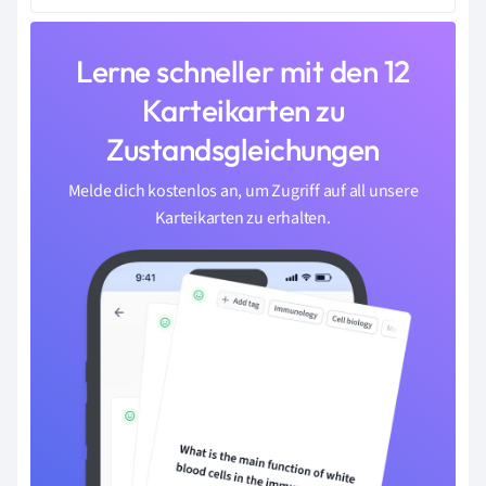
Lerne schneller mit den 12
Karteikarten zu
Zustandsgleichungen
Melde dich kostenlos an, um Zugriff auf all unsere
Karteikarten zu erhalten.