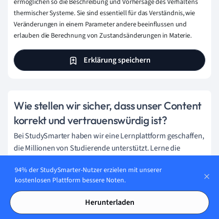
ermöglichen so die Beschreibung und Vorhersage des Verhaltens
thermischer Systeme. Sie sind essentiell für das Verständnis, wie
Veränderungen in einem Parameter andere beeinflussen und
erlauben die Berechnung von Zustandsänderungen in Materie.
Erklärung speichern
Wie stellen wir sicher, dass unser Content
korrekt und vertrauenswürdig ist?
Bei StudySmarter haben wir eine Lernplattform geschaffen,
die Millionen von Studierende unterstützt. Lerne die
Menschen kennen, die hart daran arbeiten, Fakten
94% der StudySmarter-Nutzer erzielen mit unserer
basierten Content zu liefern und sicherzustellen, dass er
kostenlosen Plattform bessere Noten.
überprüft wird.
Herunterladen
Content-Erstellungsprozess: