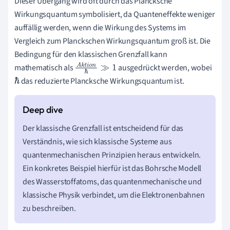
Dieser Übergang wird oft durch das Plancksche
Wirkungsquantum symbolisiert, da Quanteneffekte weniger
auffällig werden, wenn die Wirkung des Systems im
Vergleich zum Planckschen Wirkungsquantum groß ist. Die
Bedingung für den klassischen Grenzfall kann
mathematisch als
ausgedrückt werden, wobei
A
k
t
i
o
n
ℏ
≫
1
das reduzierte Plancksche Wirkungsquantum ist.
ℏ
Der klassische Grenzfall ist entscheidend für das
Verständnis, wie sich klassische Systeme aus
quantenmechanischen Prinzipien heraus entwickeln.
Ein konkretes Beispiel hierfür ist das Bohrsche Modell
des Wasserstoffatoms, das quantenmechanische und
klassische Physik verbindet, um die Elektronenbahnen
zu beschreiben.