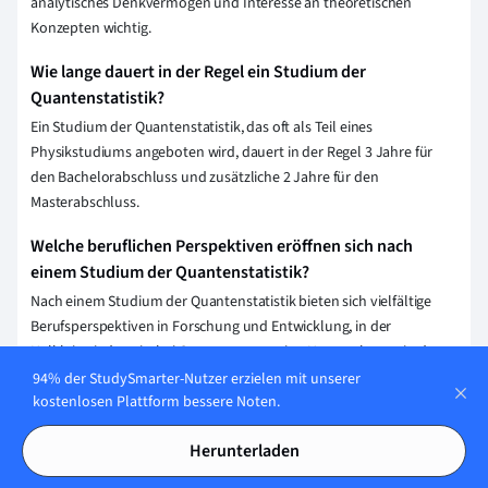
analytisches Denkvermögen und Interesse an theoretischen
Konzepten wichtig.
Wie lange dauert in der Regel ein Studium der
Quantenstatistik?
Ein Studium der Quantenstatistik, das oft als Teil eines
Physikstudiums angeboten wird, dauert in der Regel 3 Jahre für
den Bachelorabschluss und zusätzliche 2 Jahre für den
Masterabschluss.
Welche beruflichen Perspektiven eröffnen sich nach
einem Studium der Quantenstatistik?
Nach einem Studium der Quantenstatistik bieten sich vielfältige
Berufsperspektiven in Forschung und Entwicklung, in der
Halbleiterindustrie, bei Quantencomputing-Unternehmen, in der
Datenanalyse sowie in akademischen Einrichtungen. Du kannst
94% der StudySmarter-Nutzer erzielen mit unserer
kostenlosen Plattform bessere Noten.
auch in hochspezialisierten Technologieunternehmen tätig
werden, die sich mit Quantenverschlüsselung oder -
Herunterladen
kommunikation beschäftigen.