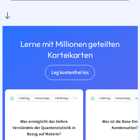
Lerne mit Millionen geteilten
Karteikarten
Leg kostenfrei los
+ Add tag
Immunology
Cell Biology
Mo
+ Add tag
Immunology
Cell
Was ermöglicht das tiefere
Was ist die Bose-Eins
Verständnis der Quantenstatistik in
Kondensation?
Bezug auf Materie?