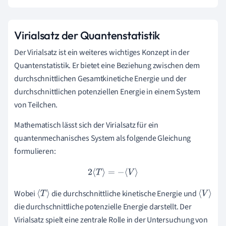
Virialsatz der Quantenstatistik
Der Virialsatz ist ein weiteres wichtiges Konzept in der
Quantenstatistik. Er bietet eine Beziehung zwischen dem
durchschnittlichen Gesamtkinetiche Energie und der
durchschnittlichen potenziellen Energie in einem System
von Teilchen.
Mathematisch lässt sich der Virialsatz für ein
quantenmechanisches System als folgende Gleichung
formulieren:
2
⟨
T
⟩
=
−
⟨
V
⟩
Wobei
die durchschnittliche kinetische Energie und
⟨
T
⟩
⟨
V
⟩
die durchschnittliche potenzielle Energie darstellt. Der
Virialsatz spielt eine zentrale Rolle in der Untersuchung von