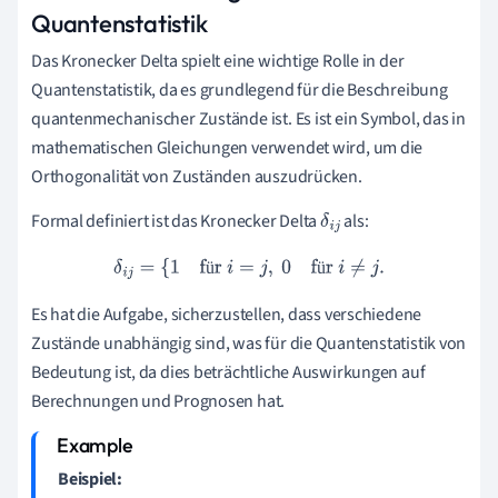
Quantenstatistik
Das Kronecker Delta spielt eine wichtige Rolle in der
Quantenstatistik, da es grundlegend für die Beschreibung
quantenmechanischer Zustände ist. Es ist ein Symbol, das in
mathematischen Gleichungen verwendet wird, um die
Orthogonalität von Zuständen auszudrücken.
Formal definiert ist das Kronecker Delta
als:
δ
i
j
δ
i
j
=
{
1
für
i
=
j
,
0
für
i
≠
j
.
ü
ü
Es hat die Aufgabe, sicherzustellen, dass verschiedene
Zustände unabhängig sind, was für die Quantenstatistik von
Bedeutung ist, da dies beträchtliche Auswirkungen auf
Berechnungen und Prognosen hat.
Beispiel: