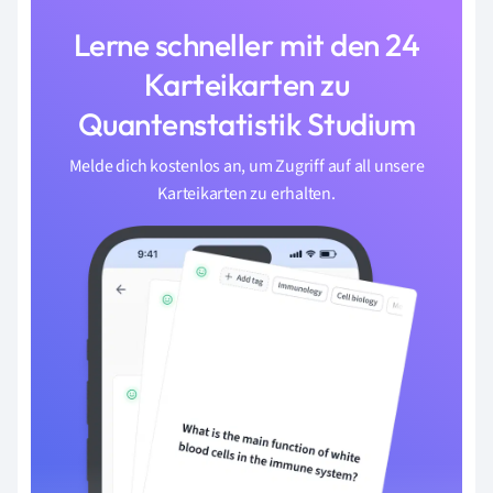
Lerne schneller mit den 24
Karteikarten zu
Quantenstatistik Studium
Melde dich kostenlos an, um Zugriff auf all unsere
Karteikarten zu erhalten.