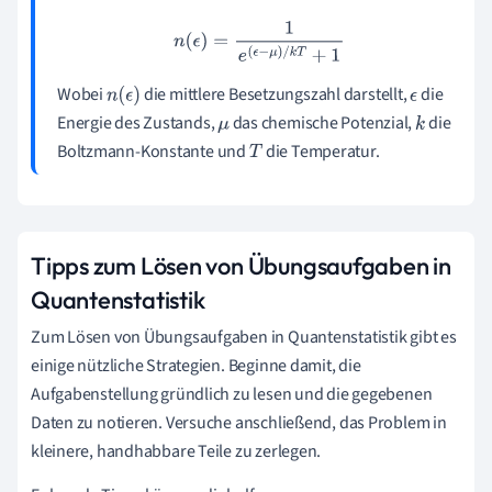
n
(
ϵ
)
=
1
e
(
ϵ
−
μ
)
/
k
T
+
1
Wobei
die mittlere Besetzungszahl darstellt,
die
n
(
ϵ
)
ϵ
Energie des Zustands,
das chemische Potenzial,
die
μ
k
Boltzmann-Konstante und
die Temperatur.
T
Tipps zum Lösen von Übungsaufgaben in
Quantenstatistik
Zum Lösen von Übungsaufgaben in Quantenstatistik gibt es
einige nützliche Strategien. Beginne damit, die
Aufgabenstellung gründlich zu lesen und die gegebenen
Daten zu notieren. Versuche anschließend, das Problem in
kleinere, handhabbare Teile zu zerlegen.