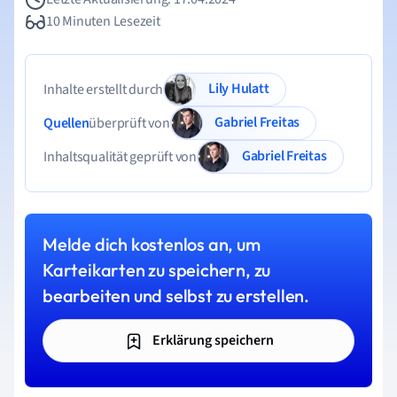
10 Minuten Lesezeit
Lily Hulatt
Inhalte erstellt durch
Gabriel Freitas
Quellen
überprüft von
Gabriel Freitas
Inhaltsqualität geprüft von
Melde dich kostenlos an, um
Karteikarten zu speichern, zu
bearbeiten und selbst zu erstellen.
Erklärung speichern