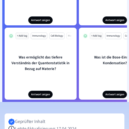
Antwort zeigen
Antwort zeigen
+ Add tag
Immunology
Cell Biology
Mo
+ Add tag
Immunology
Cell
Was ermöglicht das tiefere
Was ist die Bose-Eins
Verständnis der Quantenstatistik in
Kondensation?
Bezug auf Materie?
Antwort zeigen
Antwort zeigen
Geprüfter Inhalt
Letzte Aktualisierung: 17.04.2024