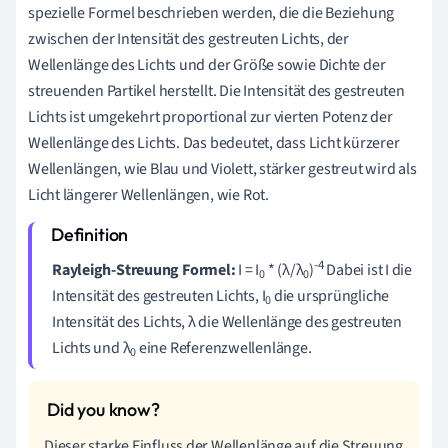
spezielle Formel beschrieben werden, die die Beziehung
zwischen der Intensität des gestreuten Lichts, der
Wellenlänge des Lichts und der Größe sowie Dichte der
streuenden Partikel herstellt. Die Intensität des gestreuten
Lichts ist umgekehrt proportional zur vierten Potenz der
Wellenlänge des Lichts. Das bedeutet, dass Licht kürzerer
Wellenlängen, wie Blau und Violett, stärker gestreut wird als
Licht längerer Wellenlängen, wie Rot.
-4
Rayleigh-Streuung Formel:
I = I
* (λ/λ
)
Dabei ist I die
0
0
Intensität des gestreuten Lichts, I
die ursprüngliche
0
Intensität des Lichts, λ die Wellenlänge des gestreuten
Lichts und λ
eine Referenzwellenlänge.
0
Dieser starke Einfluss der Wellenlänge auf die Streuung