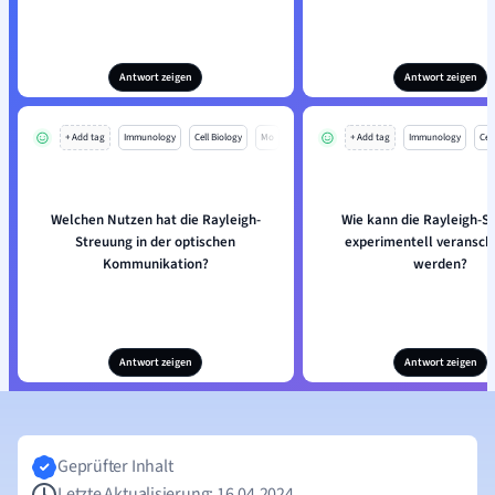
Antwort zeigen
Antwort zeigen
+ Add tag
Immunology
Cell Biology
Mo
+ Add tag
Immunology
Cell
Welchen Nutzen hat die Rayleigh-
Wie kann die Rayleigh-S
Streuung in der optischen
experimentell veransch
Kommunikation?
werden?
Antwort zeigen
Antwort zeigen
Geprüfter Inhalt
Letzte Aktualisierung: 16.04.2024