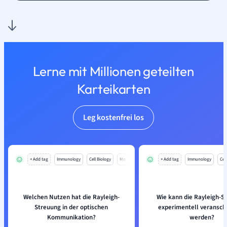
Lerne mit Millionen geteilten
Karteikarten
Leg kostenfrei los
+ Add tag
Immunology
Cell Biology
Mo
+ Add tag
Immunology
Cell
Welchen Nutzen hat die Rayleigh-
Wie kann die Rayleigh-S
Streuung in der optischen
experimentell veransch
Kommunikation?
werden?