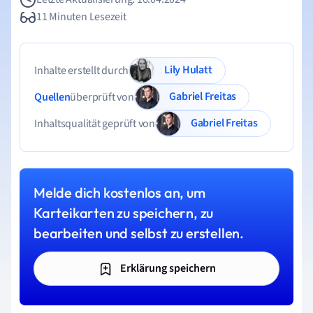
11 Minuten Lesezeit
Lily Hulatt
Inhalte erstellt durch
Gabriel Freitas
Quellen
überprüft von
Gabriel Freitas
Inhaltsqualität geprüft von
Melde dich kostenlos an, um
Karteikarten zu speichern, zu
bearbeiten und selbst zu erstellen.
Erklärung speichern