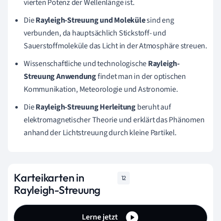
vierten Potenz der Wellenlänge ist.
Die
Rayleigh-Streuung und Moleküle
sind eng
verbunden, da hauptsächlich Stickstoff- und
Sauerstoffmoleküle das Licht in der Atmosphäre streuen.
Wissenschaftliche und technologische
Rayleigh-
Streuung Anwendung
findet man in der optischen
Kommunikation, Meteorologie und Astronomie.
Die
Rayleigh-Streuung Herleitung
beruht auf
elektromagnetischer Theorie und erklärt das Phänomen
anhand der Lichtstreuung durch kleine Partikel.
Karteikarten in
12
Rayleigh-Streuung
Lerne jetzt