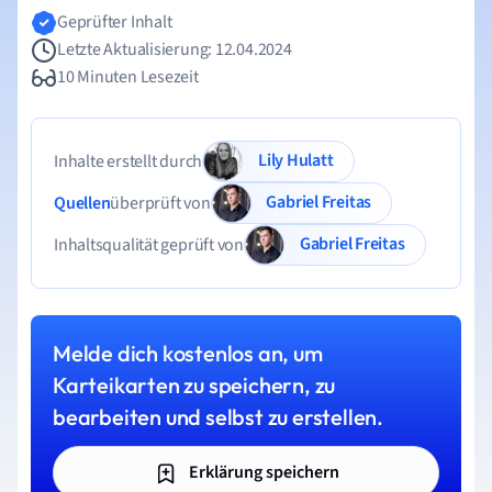
Geprüfter Inhalt
Letzte Aktualisierung: 12.04.2024
10 Minuten Lesezeit
Lily Hulatt
Inhalte erstellt durch
Gabriel Freitas
Quellen
überprüft von
Gabriel Freitas
Inhaltsqualität geprüft von
Melde dich kostenlos an, um
Karteikarten zu speichern, zu
bearbeiten und selbst zu erstellen.
Erklärung speichern