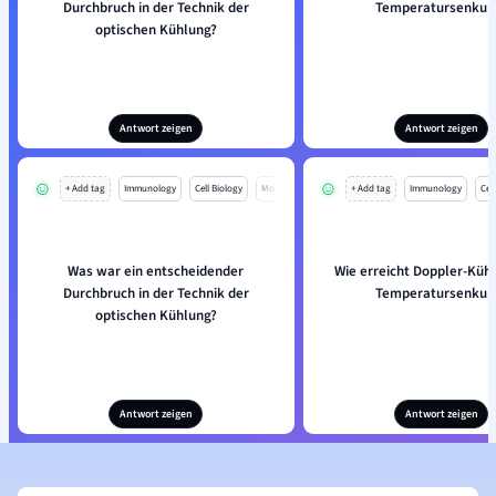
Durchbruch in der Technik der
Temperatursenkun
optischen Kühlung?
Antwort zeigen
Antwort zeigen
+ Add tag
Immunology
Cell Biology
Mo
+ Add tag
Immunology
Cell
Was war ein entscheidender
Wie erreicht Doppler-Küh
Durchbruch in der Technik der
Temperatursenkun
optischen Kühlung?
Antwort zeigen
Antwort zeigen