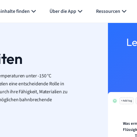
inhalte finden
Über die App
Ressourcen
Le
iten
Temperaturen unter -150 °C
ielen eine entscheidende Rolle in
rch ihre Fähigkeit, Materialien zu
ermöglichen bahnbrechende
+ Add tag
Was erm
Flüssigk
T