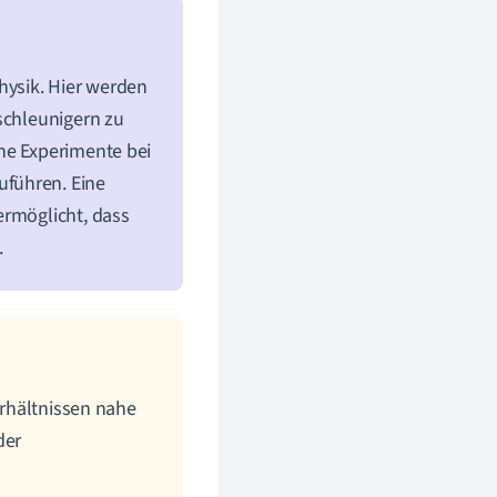
hysik. Hier werden
schleunigern zu
he Experimente bei
uführen. Eine
ermöglicht, dass
.
erhältnissen nahe
der