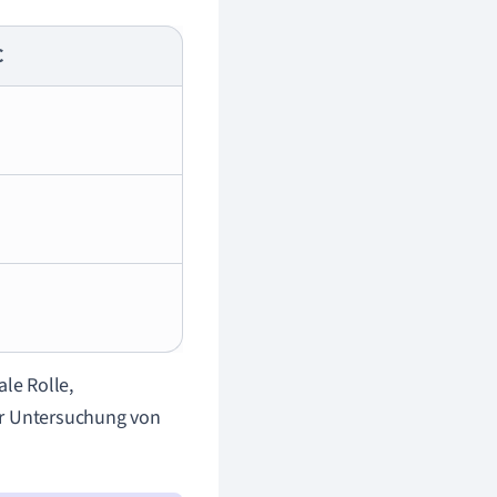
C
ale Rolle,
er Untersuchung von