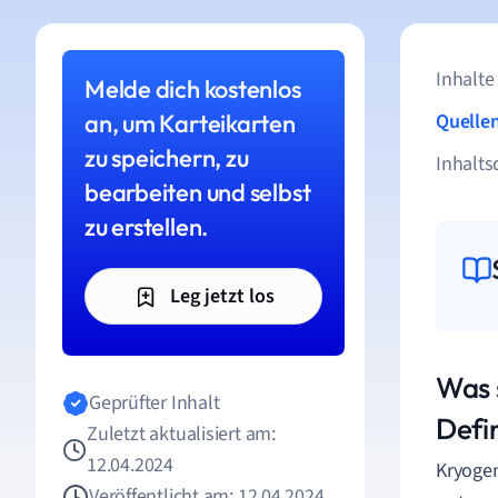
Inhalte
Melde dich kostenlos
an, um Karteikarten
Quelle
zu speichern, zu
Inhalts
bearbeiten und selbst
zu erstellen.
Leg jetzt los
Was 
Geprüfter Inhalt
Defin
Zuletzt aktualisiert am:
12.04.2024
Kryogen
Veröffentlicht am: 12.04.2024