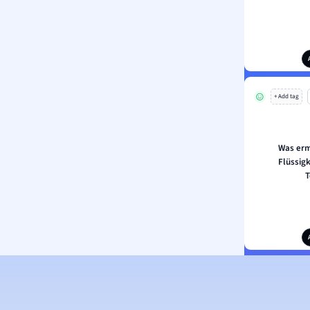
+ Add tag
Was erm
Flüssigk
T