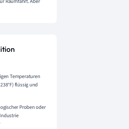
zur Raumfahrt. Aber
ition
drigen Temperaturen
238°F) flüssig und
logischer Proben oder
Industrie
r