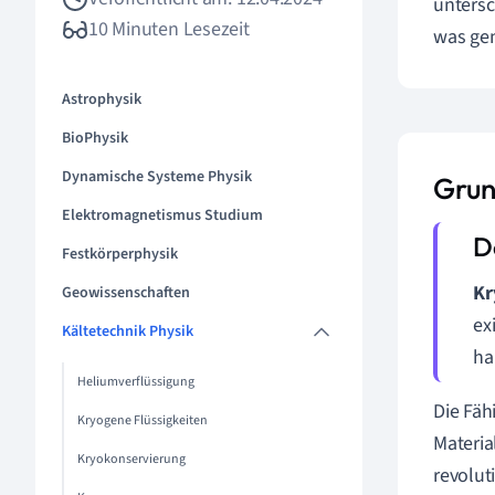
untersc
10 Minuten Lesezeit
was gen
Astrophysik
BioPhysik
Dynamische Systeme Physik
Grun
Elektromagnetismus Studium
Festkörperphysik
Kr
Geowissenschaften
ex
Kältetechnik Physik
ha
Heliumverflüssigung
Die Fäh
Kryogene Flüssigkeiten
Materia
Kryokonservierung
revolut