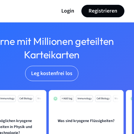
Login
Registrieren
rne mit Millionen geteilten
Karteikarten
Leg kostenfrei los
Immunology
Cell Biology
Mo
+ Add tag
Immunology
Cell Biology
Mo
öglichen kryogene
Was sind kryogene Flüssigkeiten?
eiten in Physik und
echnologie?