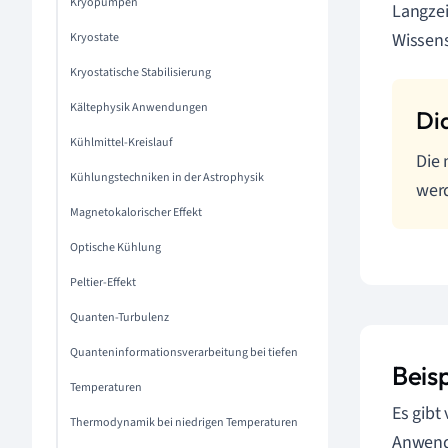
Kryopumpen
Langzei
Wissens
Kryostate
Kryostatische Stabilisierung
Kältephysik Anwendungen
Kühlmittel-Kreislauf
Die 
Kühlungstechniken in der Astrophysik
werd
Magnetokalorischer Effekt
Optische Kühlung
Peltier-Effekt
Quanten-Turbulenz
Quanteninformationsverarbeitung bei tiefen
Beisp
Temperaturen
Es gibt
Thermodynamik bei niedrigen Temperaturen
Anwendu