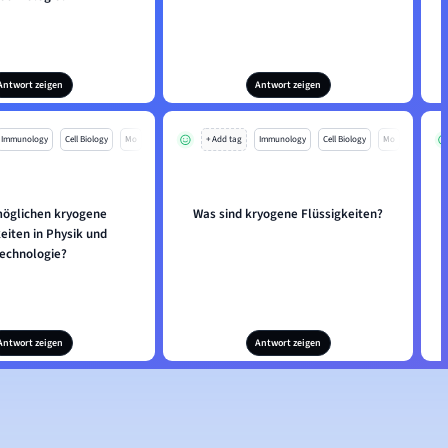
Antwort zeigen
Antwort zeigen
Immunology
Cell Biology
Mo
+ Add tag
Immunology
Cell Biology
Mo
öglichen kryogene
Was sind kryogene Flüssigkeiten?
eiten in Physik und
echnologie?
Antwort zeigen
Antwort zeigen