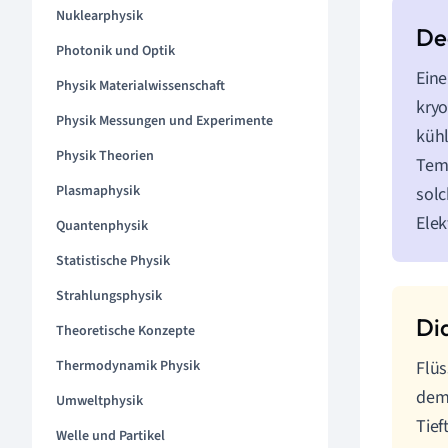
Nuklearphysik
Photonik und Optik
Eine
Physik Materialwissenschaft
kryo
Physik Messungen und Experimente
kühl
Physik Theorien
Temp
Plasmaphysik
solc
Elek
Quantenphysik
Statistische Physik
Strahlungsphysik
Theoretische Konzepte
Thermodynamik Physik
Flüs
dem 
Umweltphysik
Tief
Welle und Partikel