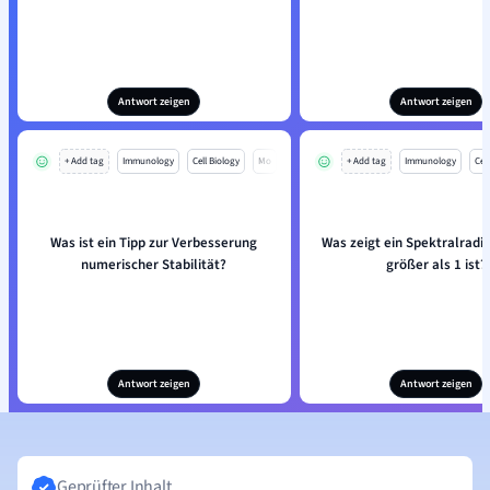
Antwort zeigen
Antwort zeigen
+ Add tag
Immunology
Cell Biology
Mo
+ Add tag
Immunology
Cell
Was ist ein Tipp zur Verbesserung
Was zeigt ein Spektralradiu
numerischer Stabilität?
größer als 1 ist?
Antwort zeigen
Antwort zeigen
Geprüfter Inhalt