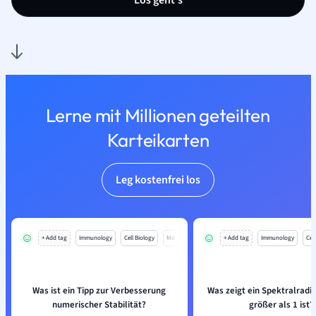
Los geht’s
Lerne mit Millionen geteilten
Karteikarten
Leg kostenfrei los
+ Add tag
Immunology
Cell Biology
Mo
+ Add tag
Immunology
Cell
Was ist ein Tipp zur Verbesserung
Was zeigt ein Spektralradiu
numerischer Stabilität?
größer als 1 ist?