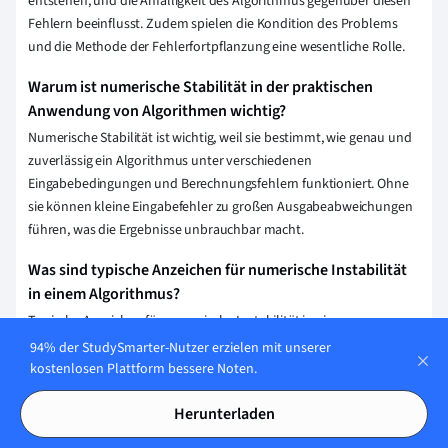
entstehen, und die Anfälligkeit des Algorithmus gegenüber diesen
Fehlern beeinflusst. Zudem spielen die Kondition des Problems
und die Methode der Fehlerfortpflanzung eine wesentliche Rolle.
Warum ist numerische Stabilität in der praktischen
Anwendung von Algorithmen wichtig?
Numerische Stabilität ist wichtig, weil sie bestimmt, wie genau und
zuverlässig ein Algorithmus unter verschiedenen
Eingabebedingungen und Berechnungsfehlern funktioniert. Ohne
sie können kleine Eingabefehler zu großen Ausgabeabweichungen
führen, was die Ergebnisse unbrauchbar macht.
Was sind typische Anzeichen für numerische Instabilität
in einem Algorithmus?
Typische Anzeichen für numerische Instabilität in einem
Algorithmus sind stark schwankende Ergebnisse bei kleinen
94% der StudySmarter-Nutzer erzielen mit unserer
Änderungen der Eingangsdaten, unerwartete Ergebnisse oder
kostenlosen Plattform bessere Noten.
Fehlerakkumulation sowie das Aufkommen von NaNs (Not a
Herunterladen
Number) oder unendlichen Werten in Berechnungen.