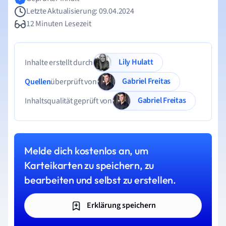
Letzte Aktualisierung: 09.04.2024
12 Minuten Lesezeit
Lily Hulatt
Inhalte erstellt durch
Gabriel Freitas
Quellen
überprüft von
Gabriel Freitas
Inhaltsqualität geprüft von
Melde dich kostenlos an, um
Karteikarten zu speichern, zu
bearbeiten und selbst zu erstellen.
Erklärung speichern