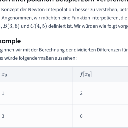
Konzept der Newton-Interpolation besser zu verstehen, betr
l.Angenommen, wir möchten eine Funktion interpolieren, die
,
und
definiert ist. Wir würden wie folgt vor
B
(
3
,
6
)
C
(
4
,
5
)
ginnen wir mit der Berechnung der dividierten Differenzen fü
es würde folgendermaßen aussehen:
x
0
f
[
x
0
]
1
2
3
6