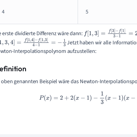
4
5
e erste dividierte Differenz wäre dann:
f
[
1
,
3
]
=
f
[
3
]
−
f
[
1
]
3
−
1
=
2
Jetzt haben wir alle Informati
,
3
,
4
]
=
f
[
1
,
4
]
−
f
[
1
,
3
]
4
−
1
=
−
1
3
wton-Interpolationspolynom aufzustellen:
 oben genannten Beispiel wäre das Newton-Interpolationsp
P
(
x
)
=
2
+
2
(
x
−
1
)
−
1
3
(
x
−
1
)
(
x
−
3
)