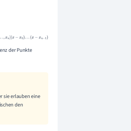
x
n
]
(
x
−
x
0
)
.
.
.
(
x
−
x
n
−
1
)
erenz der Punkte
r sie erlauben eine
ischen den