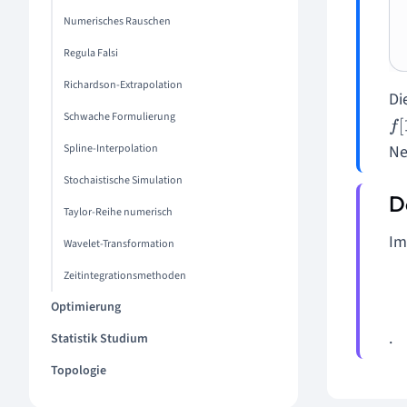
Numerisches Rauschen
Regula Falsi
Richardson-Extrapolation
Di
Schwache Formulierung
f
[
1
Spline-Interpolation
Ne
Stochaistische Simulation
Taylor-Reihe numerisch
Im
Wavelet-Transformation
Zeitintegrationsmethoden
Optimierung
.
Statistik Studium
Topologie