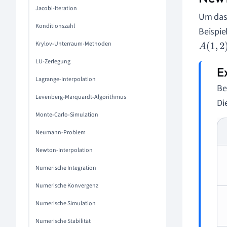
Jacobi-Iteration
Um das 
Konditionszahl
Beispie
Krylov-Unterraum-Methoden
A
(
1
,
2
)
LU-Zerlegung
Lagrange-Interpolation
Be
Levenberg-Marquardt-Algorithmus
Di
Monte-Carlo-Simulation
Neumann-Problem
Newton-Interpolation
Numerische Integration
Numerische Konvergenz
Numerische Simulation
Numerische Stabilität