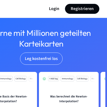
Login
Registrieren
rne mit Millionen geteilten
Karteikarten
Leg kostenfrei los
Immunology
Cell Biology
Mo
+ Add tag
Immunology
Cell Biology
Mo
ie Basis der Newton-
Was berechnet die Newton-
nterpolation?
Interpolation?