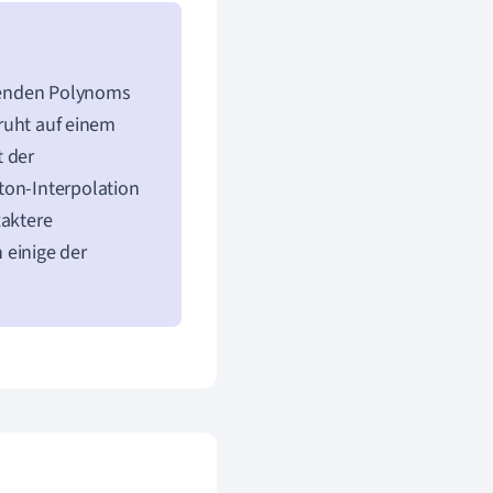
erenden Polynoms
eruht auf einem
t der
ton-Interpolation
xaktere
 einige der
n