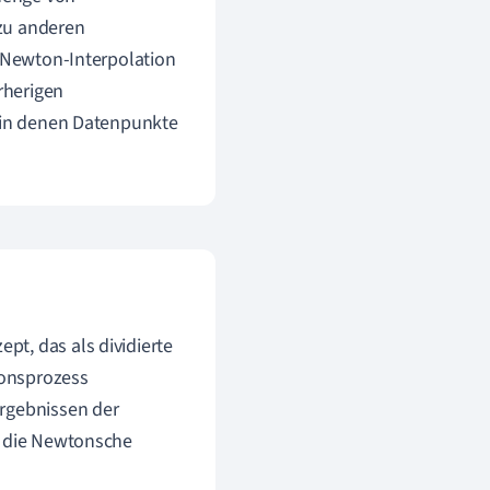
 zu anderen
e Newton-Interpolation
rherigen
, in denen Datenpunkte
t, das als dividierte
ionsprozess
Ergebnissen der
t die Newtonsche