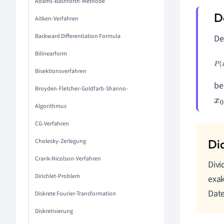
Adams-Bashforth-Methode
Aitken-Verfahren
Backward Differentiation Formula
De
Bilinearform
Bisektionsverfahren
be
Broyden-Fletcher-Goldfarb-Shanno-
x
0
Algorithmus
CG-Verfahren
Cholesky-Zerlegung
Crank-Nicolson-Verfahren
Divi
Dirichlet-Problem
exak
Dat
Diskrete Fourier-Transformation
Diskretisierung