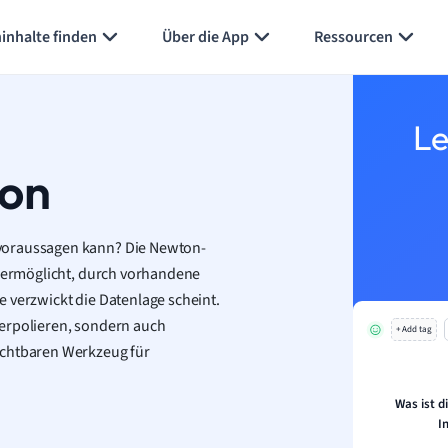
inhalte finden
Über die App
Ressourcen
Le
ion
 voraussagen kann? Die Newton-
s ermöglicht, durch vorhandene
 verzwickt die Datenlage scheint.
terpolieren, sondern auch
+ Add tag
ichtbaren Werkzeug für
Was ist d
I