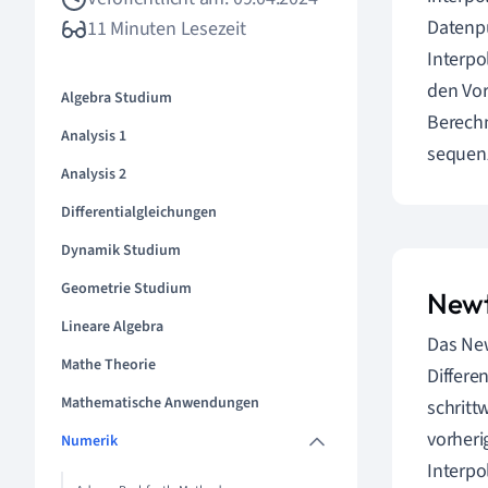
Datenpu
11 Minuten Lesezeit
Interpo
den Vor
Algebra Studium
Berechn
Analysis 1
sequenz
Analysis 2
Differentialgleichungen
Dynamik Studium
Geometrie Studium
Newt
Lineare Algebra
Das New
Mathe Theorie
Differe
Mathematische Anwendungen
schritt
vorheri
Numerik
Interpo