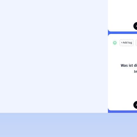
+ Add tag
Was ist d
I