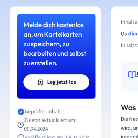
Inhalte
Melde dich kostenlos
an, um Karteikarten
Quelle
zu speichern, zu
Inhalts
bearbeiten und selbst
zu erstellen.
Leg jetzt los
Was 
Geprüfter Inhalt
Die New
Zuletzt aktualisiert am:
wird, u
09.04.2024
interpo
Veröffentlicht am: 09.04.2024