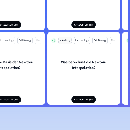
Antwort zeigen
Antwort zeigen
Immunology
Cell Biology
Mo
+ Add tag
Immunology
Cell Biology
Mo
ie Basis der Newton-
Was berechnet die Newton-
nterpolation?
Interpolation?
Antwort zeigen
Antwort zeigen