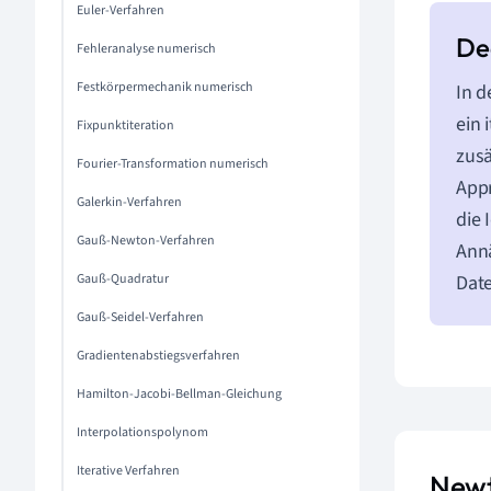
Euler-Verfahren
Fehleranalyse numerisch
Festkörpermechanik numerisch
In d
ein 
Fixpunktiteration
zusä
Fourier-Transformation numerisch
Appr
Galerkin-Verfahren
die 
Gauß-Newton-Verfahren
Annä
Gauß-Quadratur
Date
Gauß-Seidel-Verfahren
Gradientenabstiegsverfahren
Hamilton-Jacobi-Bellman-Gleichung
Interpolationspolynom
Iterative Verfahren
Newt