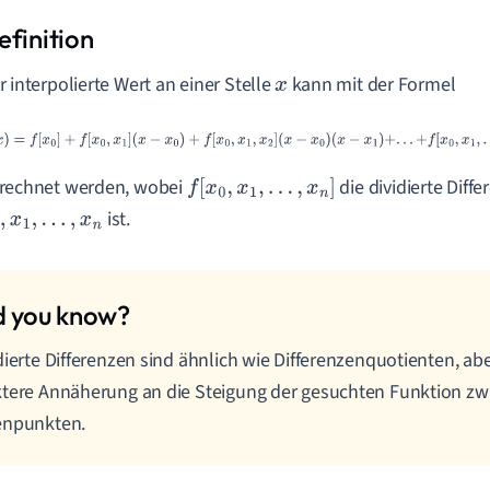
r interpolierte Wert an einer Stelle
kann mit der Formel
x
P
(
x
)
=
f
[
x
0
]
+
f
[
x
0
,
x
1
]
(
x
−
x
0
)
+
f
[
x
0
,
x
1
,
x
2
]
(
x
−
x
0
)
(
x
−
x
1
)
+
.
.
.
+
f
[
x
0
,
x
1
,
.
.
.
,
rechnet werden, wobei
die dividierte Diff
f
[
x
0
,
x
1
,
.
.
.
,
x
n
]
ist.
,
x
1
,
.
.
.
,
x
n
dierte Differenzen sind ähnlich wie Differenzenquotienten, abe
tere Annäherung an die Steigung der gesuchten Funktion zw
enpunkten.