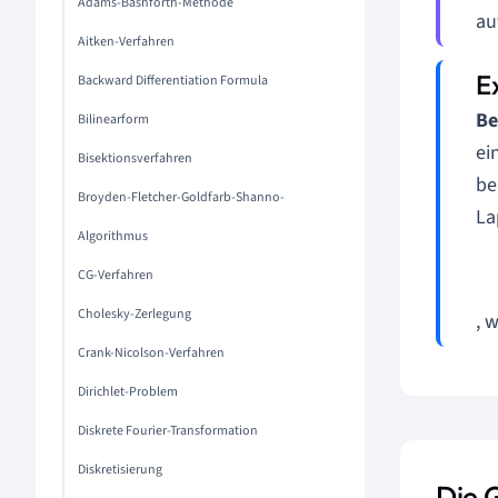
Adams-Bashforth-Methode
au
Aitken-Verfahren
Backward Differentiation Formula
Be
Bilinearform
ei
Bisektionsverfahren
be
Broyden-Fletcher-Goldfarb-Shanno-
La
Algorithmus
CG-Verfahren
Cholesky-Zerlegung
, 
Crank-Nicolson-Verfahren
Dirichlet-Problem
Diskrete Fourier-Transformation
Diskretisierung
Die 