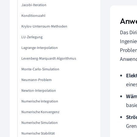
Jacobi-Iteration
Konditionszahl
Anwe
Krylov-Unterraum-Methoden
Das Dir
LU-Zerlegung
Ingenie
Lagrange-Interpolation
Problem
Anwend
Levenberg-Marquardt-Algorithmus
Monte-Carlo-Simulation
Elek
Neumann-Problem
eines
Newton-Interpolation
Wärm
Numerische Integration
basi
Numerische Konvergenz
Str
Numerische Simulation
Gren
Numerische Stabilität