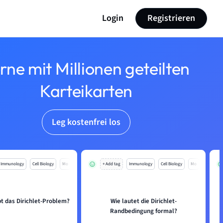
Login
Registrieren
rne mit Millionen geteilten
Karteikarten
Leg kostenfrei los
Immunology
Cell Biology
Mo
+ Add tag
Immunology
Cell Biology
Mo
t das Dirichlet-Problem?
Wie lautet die Dirichlet-
Randbedingung formal?