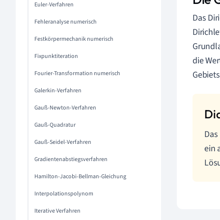
Euler-Verfahren
Das Dir
Fehleranalyse numerisch
Dirichl
Festkörpermechanik numerisch
Grundla
Fixpunktiteration
die Wer
Gebiets
Fourier-Transformation numerisch
Galerkin-Verfahren
Gauß-Newton-Verfahren
Gauß-Quadratur
Das 
Gauß-Seidel-Verfahren
ein 
Gradientenabstiegsverfahren
Lös
Hamilton-Jacobi-Bellman-Gleichung
Interpolationspolynom
Iterative Verfahren