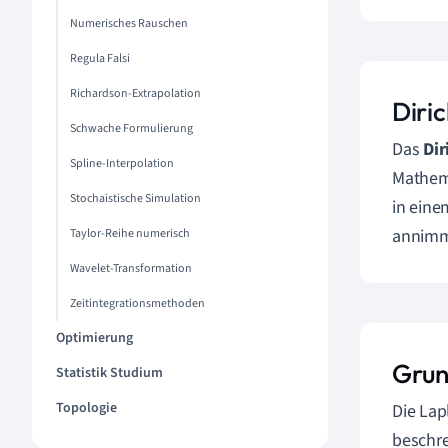
Numerisches Rauschen
Regula Falsi
Richardson-Extrapolation
Diri
Schwache Formulierung
Das
Dir
Spline-Interpolation
Mathema
Stochaistische Simulation
in eine
annimm
Taylor-Reihe numerisch
Wavelet-Transformation
Zeitintegrationsmethoden
Optimierung
Grun
Statistik Studium
Topologie
Die Lap
beschre