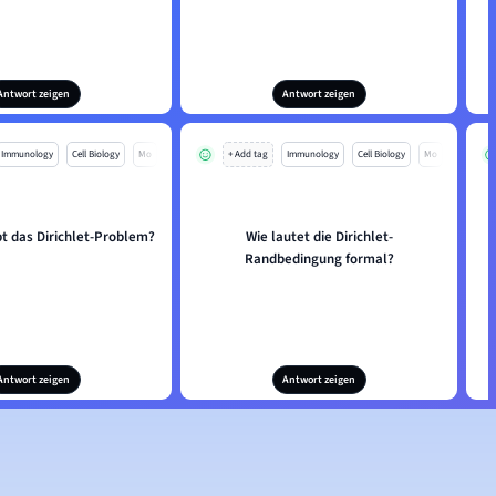
Antwort zeigen
Antwort zeigen
Immunology
Cell Biology
Mo
+ Add tag
Immunology
Cell Biology
Mo
t das Dirichlet-Problem?
Wie lautet die Dirichlet-
Randbedingung formal?
Antwort zeigen
Antwort zeigen