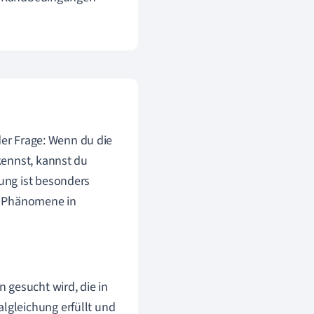
der Frage: Wenn du die
kennst, kannst du
ung ist besonders
le Phänomene in
 gesucht wird, die in
algleichung erfüllt und