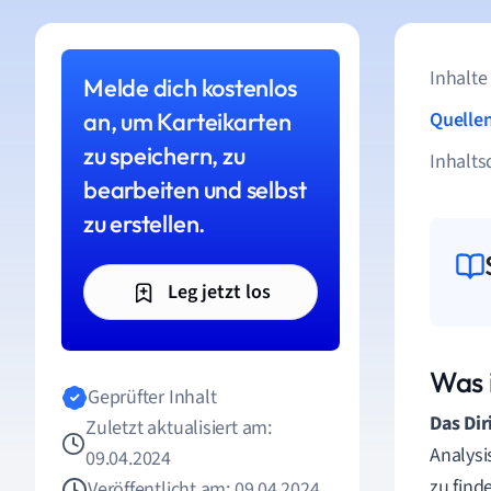
Inhalte
Melde dich kostenlos
an, um Karteikarten
Quelle
zu speichern, zu
Inhalts
bearbeiten und selbst
zu erstellen.
Leg jetzt los
Was 
Geprüfter Inhalt
Das Dir
Zuletzt aktualisiert am:
Analysi
09.04.2024
zu find
Veröffentlicht am: 09.04.2024