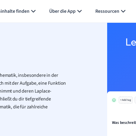
inhalte finden
Über die App
Ressourcen
Le
thematik, insbesondere in der
ich mit der Aufgabe, eine Funktion
nnimmt und deren Laplace-
hließt du dir tiefgreifende
+ Add tag
tik, die für zahlreiche
Was beschreib