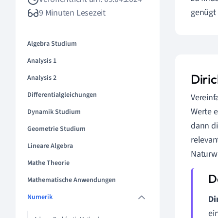
genügt 
9 Minuten Lesezeit
Algebra Studium
Analysis 1
Diri
Analysis 2
Differentialgleichungen
Vereinf
Werte e
Dynamik Studium
dann di
Geometrie Studium
relevan
Lineare Algebra
Naturwi
Mathe Theorie
Mathematische Anwendungen
Numerik
Di
ei