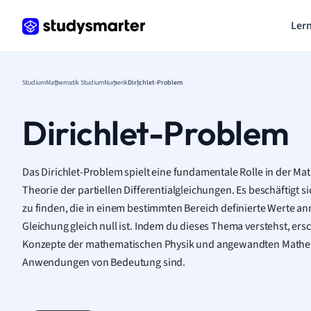
Lern
Studium
Mathematik Studium
Numerik
Dirichlet-Problem
Dirichlet-Problem
Das Dirichlet-Problem spielt eine fundamentale Rolle in der Ma
Theorie der partiellen Differentialgleichungen. Es beschäftigt s
zu finden, die in einem bestimmten Bereich definierte Werte a
Gleichung gleich null ist. Indem du dieses Thema verstehst, ersc
Konzepte der mathematischen Physik und angewandten Mathema
Anwendungen von Bedeutung sind.