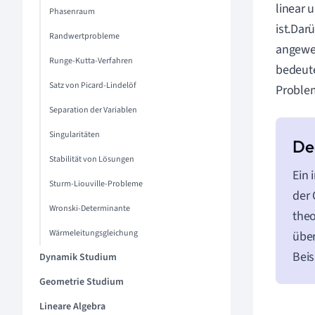
linear 
Phasenraum
ist.Dar
Randwertprobleme
angewen
Runge-Kutta-Verfahren
bedeute
Satz von Picard-Lindelöf
Problem
Separation der Variablen
Singularitäten
Stabilität von Lösungen
Ein 
Sturm-Liouville-Probleme
der 
Wronski-Determinante
theo
Wärmeleitungsgleichung
über
Beis
Dynamik Studium
Geometrie Studium
Lineare Algebra