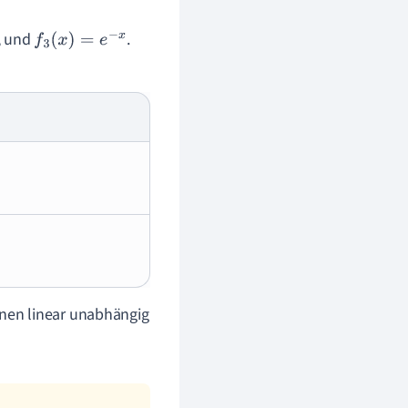
, und
.
f
3
(
x
)
=
e
−
x
onen linear unabhängig