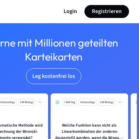
Login
Registrieren
rne mit Millionen geteilten
Karteikarten
Leg kostenfrei los
Immunology
Cell Biology
Mo
+ Add tag
Immunology
Cell Biology
Mo
ematische Methode wird
Welche Funktion kann nicht als
I
rechnung der Wronski-
Linearkombination der anderen
s
inante verwendet?
dargestellt werden, wenn die Wronski-