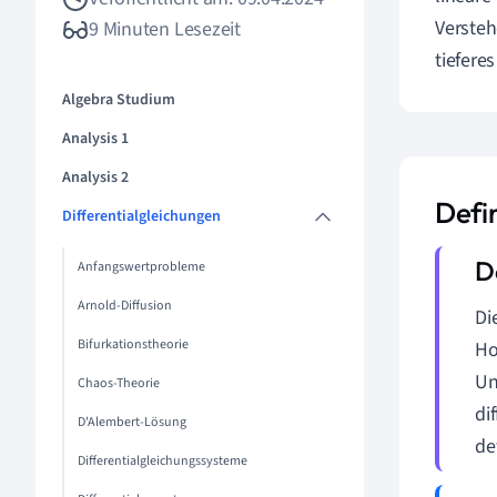
Versteh
9 Minuten Lesezeit
tiefere
Algebra Studium
Analysis 1
Analysis 2
Defi
Differentialgleichungen
Anfangswertprobleme
Arnold-Diffusion
Di
Bifurkationstheorie
Ho
Un
Chaos-Theorie
di
D'Alembert-Lösung
def
Differentialgleichungssysteme