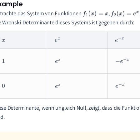
trachte das System von Funktionen
,
f
1
(
x
)
=
x
f
2
(
x
)
=
e
x
e Wronski-Determinante dieses Systems ist gegeben durch:
x
e
x
e
−
x
1
e
x
−
e
−
x
0
e
x
e
−
x
ese Determinante, wenn ungleich Null, zeigt, dass die Funkti
nd.