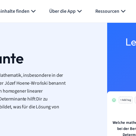
inhalte finden
Über die App
Ressourcen
Le
ante
Mathematik, insbesondere in der
er Józef Hoene-Wroński benannt
en homogener linearer
eterminante hilft Dir zu
+ Add tag
ildet, was für die Lösung von
Welche math
bei der Be
Determ