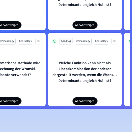
Determinante ungleich Null ist?
Antwort zeigen
Antwort zeigen
Immunology
Cell Biology
Mo
+ Add tag
Immunology
Cell Biology
Mo
ematische Methode wird
Welche Funktion kann nicht als
I
rechnung der Wronski-
Linearkombination der anderen
s
inante verwendet?
dargestellt werden, wenn die Wronski-
Determinante ungleich Null ist?
Antwort zeigen
Antwort zeigen