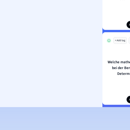
+ Add tag
Welche math
bei der Be
Determ