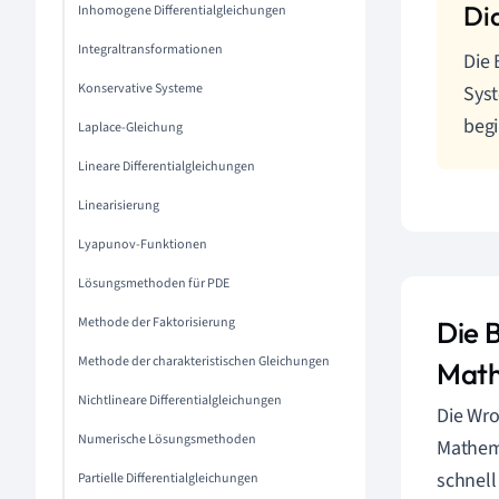
Inhomogene Differentialgleichungen
Integraltransformationen
Die
Konservative Systeme
Syst
begi
Laplace-Gleichung
Lineare Differentialgleichungen
Linearisierung
Lyapunov-Funktionen
Lösungsmethoden für PDE
Methode der Faktorisierung
Die 
Methode der charakteristischen Gleichungen
Math
Nichtlineare Differentialgleichungen
Die Wro
Numerische Lösungsmethoden
Mathema
schnell
Partielle Differentialgleichungen