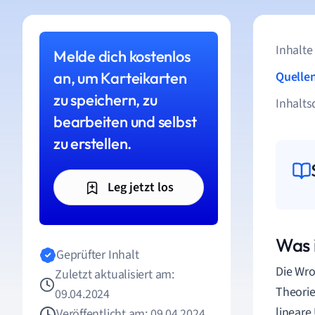
Inhalte
Melde dich kostenlos
an, um Karteikarten
Quelle
zu speichern, zu
Inhalts
bearbeiten und selbst
zu erstellen.
Leg jetzt los
Was 
Geprüfter Inhalt
Die Wro
Zuletzt aktualisiert am:
Theori
09.04.2024
lineare
Veröffentlicht am: 09.04.2024