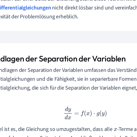
ifferentialgleichungen
nicht direkt lösbar sind und vereinfac
ität der Problemlösung erheblich.
dlagen der Separation der Variablen
ndlagen der Separation der Variablen umfassen das Verständ
ntialgleichungen und die Fähigkeit, sie in separierbare Form
ntialgleichung, die sich für die Separation der Variablen eignet
d
y
d
x
=
f
(
x
)
⋅
g
(
y
)
iel ist es, die Gleichung so umzugestalten, dass alle
-Terme au
x