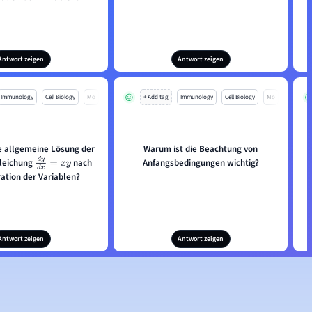
Antwort zeigen
Antwort zeigen
Immunology
Cell Biology
Mo
+ Add tag
Immunology
Cell Biology
Mo
ie allgemeine Lösung der
Warum ist die Beachtung von
Anfangsbedingungen wichtig?
gleichung
nach
d
y
d
x
=
x
y
ation der Variablen?
Antwort zeigen
Antwort zeigen