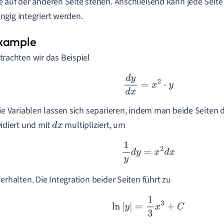
 auf der anderen Seite stehen. Anschließend kann jede Seite
gig integriert werden.
trachten wir das Beispiel
d
y
d
x
=
x
2
⋅
y
Die Variablen lassen sich separieren, indem man beide Seiten
vidiert und mit
multipliziert, um
d
x
1
y
d
y
=
x
2
d
x
 erhalten. Die Integration beider Seiten führt zu
ln
|
y
|
=
1
3
x
3
+
C