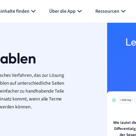
inhalte finden
Über die App
Ressourcen
Le
iablen
isches Verfahren, das zur Lösung
blen auf unterschiedliche Seiten
n einfacher zu handhabende Teile
 Einsatz kommt, wenn alle Terme
+ Add tag
t werden können.
Wie lautet d
Differential
der Separ