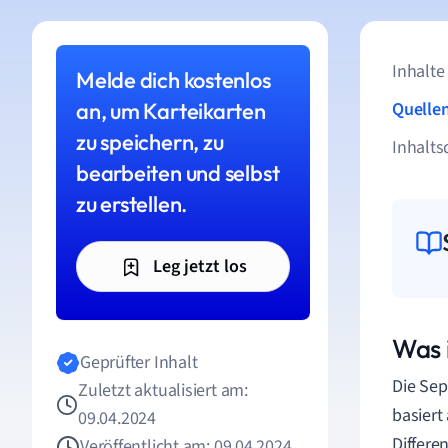
Inhalte
Melde dich kostenlos
an, um Karteikarten
Quelle
zu speichern, zu
Inhalts
bearbeiten und selbst
zu erstellen.
Leg jetzt los
Was 
Geprüfter Inhalt
Die Sep
Zuletzt aktualisiert am:
basiert
09.04.2024
Differe
Veröffentlicht am: 09.04.2024