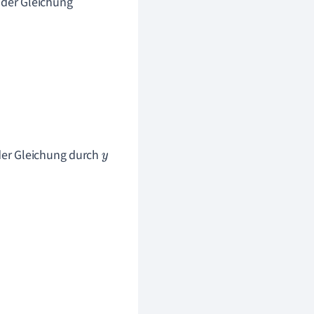
 der Gleichung
 der Gleichung durch
y