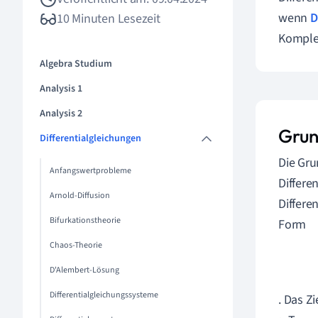
wenn
D
10 Minuten Lesezeit
Komplex
Algebra Studium
Analysis 1
Analysis 2
Grun
Differentialgleichungen
Die Gru
Anfangswertprobleme
Differe
Arnold-Diffusion
Differe
Bifurkationstheorie
Form
Chaos-Theorie
D'Alembert-Lösung
Differentialgleichungssysteme
. Das Z