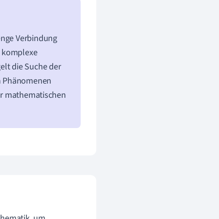
 enge Verbindung
, komplexe
elt die Suche der
en Phänomenen
 der mathematischen
athematik, um