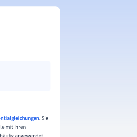
entialgleichungen
. Sie
le mit ihren
d häufig angewendet,