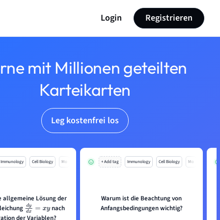
Login
Registrieren
rne mit Millionen geteilten
Karteikarten
Leg kostenfrei los
Immunology
Cell Biology
Mo
+ Add tag
Immunology
Cell Biology
Mo
ie allgemeine Lösung der
Warum ist die Beachtung von
Anfangsbedingungen wichtig?
gleichung
nach
d
y
d
x
=
x
y
ation der Variablen?