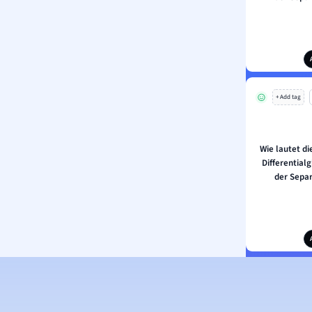
+ Add tag
Wie lautet d
Differential
der Separ