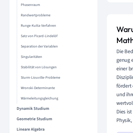
Phasenraum
Randwertprobleme
Runge-Kutta-Verfahren
Waru
Satz von Picard-Lindelöf
Math
Separation der Variablen
Die Bed
Singularitäten
genug e
Stabilität von Lösungen
einer b
Diszipl
Sturm-Liouville-Probleme
fördert
Wronski-Determinante
und ihr
Wärmeleitungsgleichung
wertvol
Dynamik Studium
Dies is
Geometrie Studium
Physik
Lineare Algebra