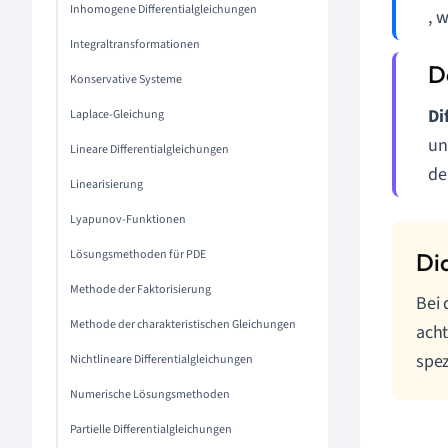
Inhomogene Differentialgleichungen
, 
Integraltransformationen
Konservative Systeme
Di
Laplace-Gleichung
un
Lineare Differentialgleichungen
de
Linearisierung
Lyapunov-Funktionen
Lösungsmethoden für PDE
Methode der Faktorisierung
Bei 
Methode der charakteristischen Gleichungen
acht
spez
Nichtlineare Differentialgleichungen
Numerische Lösungsmethoden
Partielle Differentialgleichungen