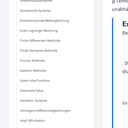
-Terme
y
Differentialoperatoren
unabhän
Dynamische Systeme
Eindimensionale Wellengleichung
Euler-Lagrange-Gleichung
Be
Finite-Differenzen-Methode
Finite-Elemente-Methode
Fourier-Methode
. 
di
Galerkin-Methode
Green'sche Funktion
Greensche Sätze
Hamilton-Systeme
zu
Homogene Differentialgleichungen
Hopf-Bifurkation