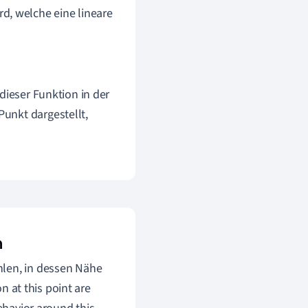
d, welche eine lineare
 dieser Funktion in der
unkt dargestellt,
n
hlen, in dessen Nähe
on at this point are