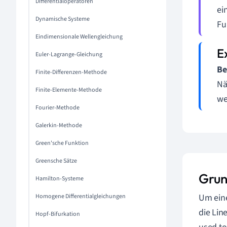
Differentialoperatoren
ei
Dynamische Systeme
Fu
Eindimensionale Wellengleichung
Euler-Lagrange-Gleichung
Be
Finite-Differenzen-Methode
Nä
Finite-Elemente-Methode
we
Fourier-Methode
Galerkin-Methode
Green'sche Funktion
Greensche Sätze
Grun
Hamilton-Systeme
Um eine
Homogene Differentialgleichungen
die Line
Hopf-Bifurkation