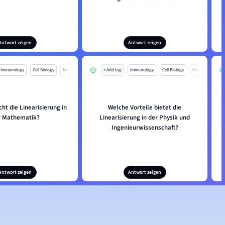
Antwort zeigen
Antwort zeigen
Immunology
Cell Biology
Mo
+ Add tag
Immunology
Cell Biology
Mo
ht die Linearisierung in
Welche Vorteile bietet die
r Mathematik?
Linearisierung in der Physik und
Ingenieurwissenschaft?
Antwort zeigen
Antwort zeigen