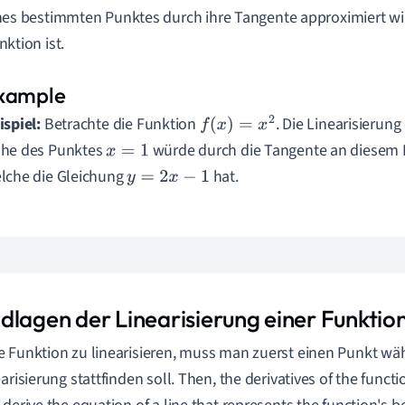
nes bestimmten Punktes durch ihre Tangente approximiert wir
nktion ist.
ispiel:
Betrachte die Funktion
. Die Linearisierung
f
(
x
)
=
x
2
he des Punktes
würde durch die Tangente an diesem P
x
=
1
lche die Gleichung
hat.
y
=
2
x
−
1
dlagen der Linearisierung einer Funktio
 Funktion zu linearisieren, muss man zuerst einen Punkt wä
arisierung stattfinden soll. Then, the derivatives of the functi