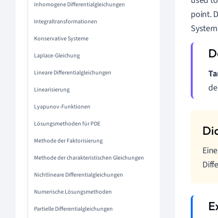
used to
Inhomogene Differentialgleichungen
point. 
Integraltransformationen
System
Konservative Systeme
Laplace-Gleichung
Ta
Lineare Differentialgleichungen
de
Linearisierung
Lyapunov-Funktionen
Lösungsmethoden für PDE
Methode der Faktorisierung
Eine
Methode der charakteristischen Gleichungen
Diff
Nichtlineare Differentialgleichungen
Numerische Lösungsmethoden
Partielle Differentialgleichungen