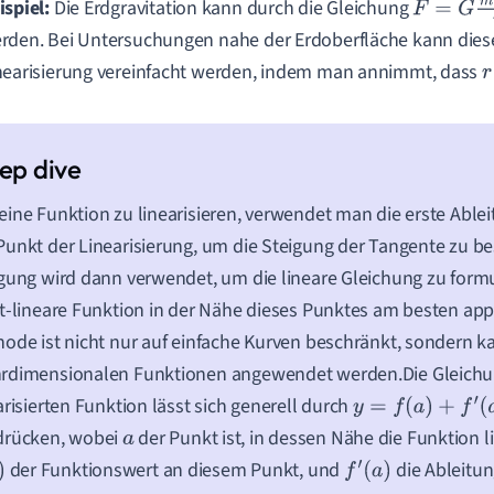
ispiel:
Die Erdgravitation kann durch die Gleichung
F
=
G
m
1
m
rden. Bei Untersuchungen nahe der Erdoberfläche kann dies
nearisierung vereinfacht werden, indem man annimmt, dass
r
ine Funktion zu linearisieren, verwendet man die erste Able
unkt der Linearisierung, um die Steigung der Tangente zu b
gung wird dann verwendet, um die lineare Gleichung zu formul
t-lineare Funktion in der Nähe dieses Punktes am besten app
ode ist nicht nur auf einfache Kurven beschränkt, sondern k
rdimensionalen Funktionen angewendet werden.Die Gleichu
arisierten Funktion lässt sich generell durch
y
=
f
(
a
)
+
f
′
(
a
)
(
x
−
a
)
drücken, wobei
der Punkt ist, in dessen Nähe die Funktion li
a
der Funktionswert an diesem Punkt, und
die Ableitun
f
′
(
a
)