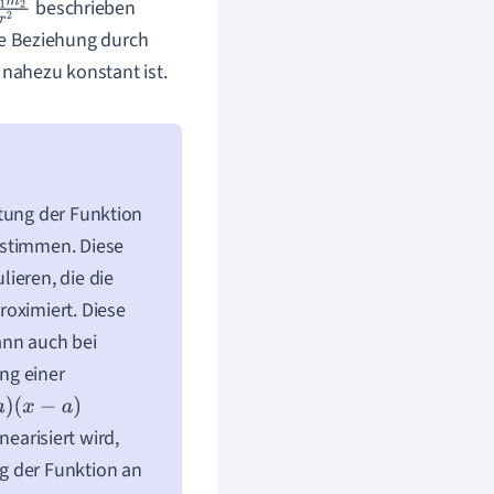
beschrieben
2
r
2
e Beziehung durch
nahezu konstant ist.
itung der Funktion
estimmen. Diese
ieren, die die
roximiert. Diese
ann auch bei
ng einer
nearisiert wird,
g der Funktion an