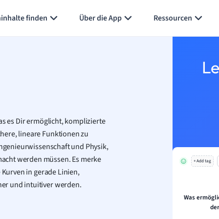
inhalte finden
Über die App
Ressourcen
Le
as es Dir ermöglicht, komplizierte
here, lineare Funktionen zu
 Ingenieurwissenschaft und Physik,
macht werden müssen. Es merke
+ Add tag
e Kurven in gerade Linien,
er und intuitiver werden.
Was ermöglic
de