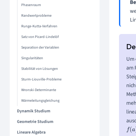
Be
Phasenraum
we
Randwertprobleme
Li
Runge-Kutta-Verfahren
Satz von Picard-Lindelöf
Separation der Variablen
Um e
Singularitäten
am P
Stabilität von Lösungen
Stei
Sturm-Liouville-Probleme
nich
Wronski-Determinante
Meth
Wärmeleitungsgleichung
meh
Dynamik Studium
line
aus
Geometrie Studium
f
(
a
)
Lineare Algebra