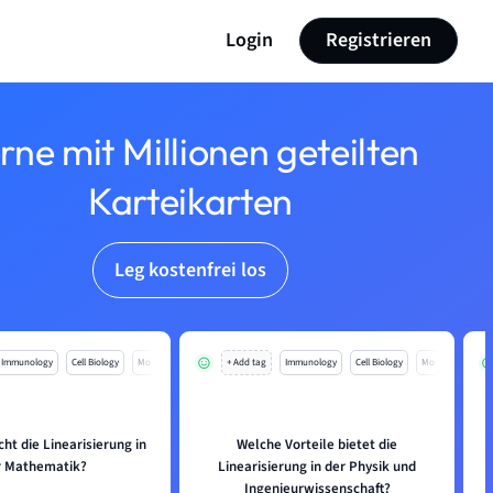
Login
Registrieren
rne mit Millionen geteilten
Karteikarten
Leg kostenfrei los
Immunology
Cell Biology
Mo
+ Add tag
Immunology
Cell Biology
Mo
ht die Linearisierung in
Welche Vorteile bietet die
r Mathematik?
Linearisierung in der Physik und
Ingenieurwissenschaft?