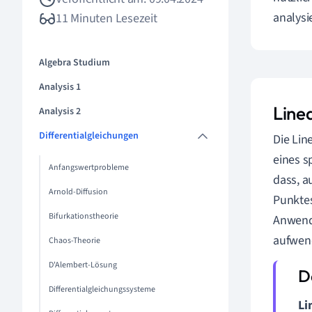
analysi
11 Minuten Lesezeit
Algebra Studium
Analysis 1
Line
Analysis 2
Differentialgleichungen
Die Lin
eines s
Anfangswertprobleme
dass, a
Arnold-Diffusion
Punktes
Bifurkationstheorie
Anwendu
aufwen
Chaos-Theorie
D'Alembert-Lösung
Differentialgleichungssysteme
Li