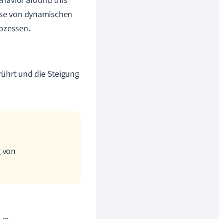
behavior around this
lyse von dynamischen
ozessen.
rührt und die Steigung
g von