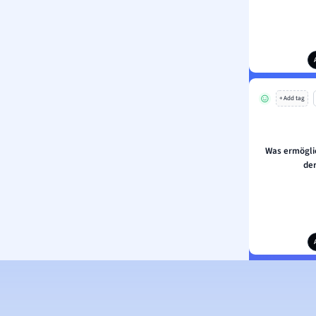
+ Add tag
Was ermöglic
de