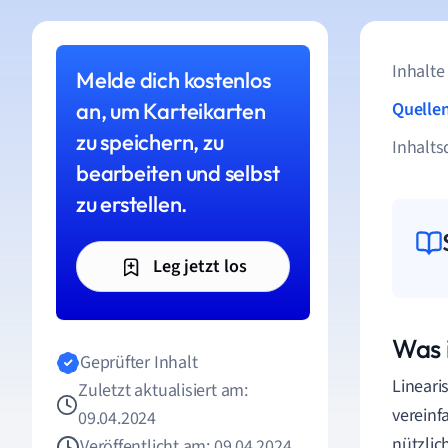
Inhalte
Melde dich kostenlos
an, um Karteikarten
Quelle
zu speichern, zu
Inhalts
bearbeiten und selbst
zu erstellen.
Leg jetzt los
Was 
Geprüfter Inhalt
Lineari
Zuletzt aktualisiert am:
vereinf
09.04.2024
nützlic
Veröffentlicht am: 09.04.2024