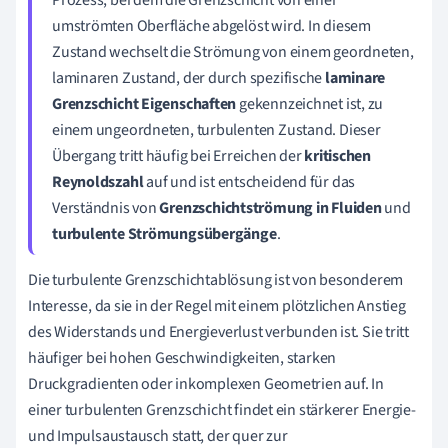
umströmten Oberfläche abgelöst wird. In diesem
Zustand wechselt die Strömung von einem geordneten,
laminaren Zustand, der durch spezifische
laminare
Grenzschicht Eigenschaften
gekennzeichnet ist, zu
einem ungeordneten, turbulenten Zustand. Dieser
Übergang tritt häufig bei Erreichen der
kritischen
Reynoldszahl
auf und ist entscheidend für das
Verständnis von
Grenzschichtströmung in Fluiden
und
turbulente Strömungsübergänge
.
Die turbulente Grenzschichtablösung ist von besonderem
Interesse, da sie in der Regel mit einem plötzlichen Anstieg
des Widerstands und Energieverlust verbunden ist. Sie tritt
häufiger bei hohen Geschwindigkeiten, starken
Druckgradienten oder inkomplexen Geometrien auf. In
einer turbulenten Grenzschicht findet ein stärkerer Energie-
und Impulsaustausch statt, der quer zur