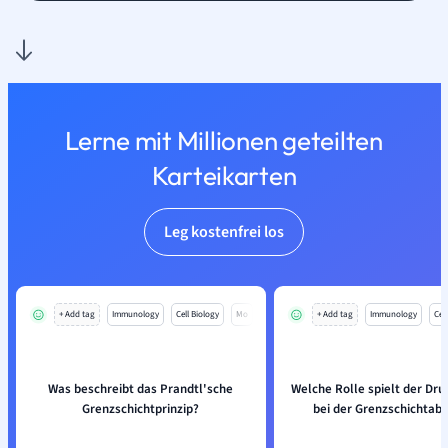
Lerne mit Millionen geteilten
Karteikarten
Leg kostenfrei los
+ Add tag
Immunology
Cell Biology
Mo
+ Add tag
Immunology
Cell
Was beschreibt das Prandtl'sche
Welche Rolle spielt der Dru
Grenzschichtprinzip?
bei der Grenzschichtab