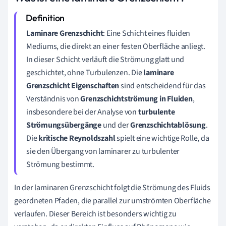
Laminare Grenzschicht
: Eine Schicht eines fluiden
Mediums, die direkt an einer festen Oberfläche anliegt.
In dieser Schicht verläuft die Strömung glatt und
geschichtet, ohne Turbulenzen. Die
laminare
Grenzschicht Eigenschaften
sind entscheidend für das
Verständnis von
Grenzschichtströmung in Fluiden
,
insbesondere bei der Analyse von
turbulente
Strömungsübergänge
und der
Grenzschichtablösung
.
Die
kritische Reynoldszahl
spielt eine wichtige Rolle, da
sie den Übergang von laminarer zu turbulenter
Strömung bestimmt.
In der laminaren Grenzschicht folgt die Strömung des Fluids
geordneten Pfaden, die parallel zur umströmten Oberfläche
verlaufen. Dieser Bereich ist besonders wichtig zu