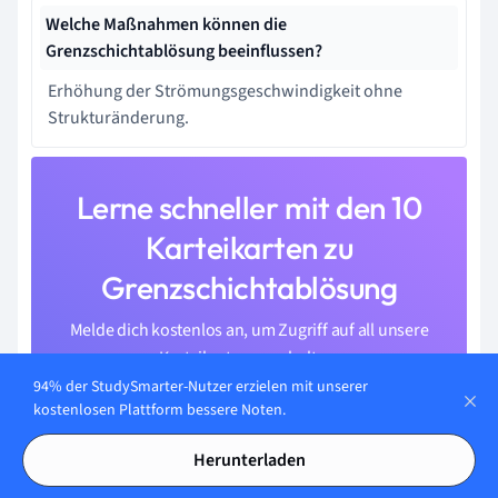
Welche Maßnahmen können die
Grenzschichtablösung beeinflussen?
Erhöhung der Strömungsgeschwindigkeit ohne
Strukturänderung.
Lerne schneller mit den 10
Karteikarten zu
Grenzschichtablösung
Melde dich kostenlos an, um Zugriff auf all unsere
Karteikarten zu erhalten.
94% der StudySmarter-Nutzer erzielen mit unserer
kostenlosen Plattform bessere Noten.
Herunterladen