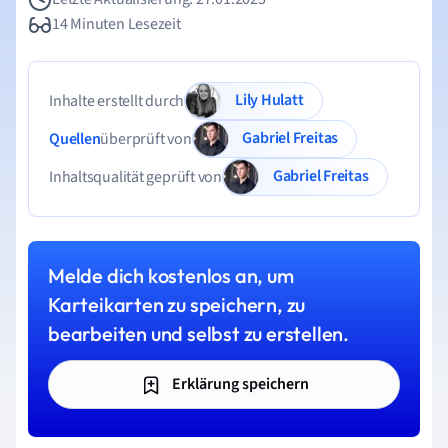
14 Minuten Lesezeit
Lily Hulatt
Inhalte erstellt durch
Gabriel Freitas
Quellen
überprüft von
Gabriel Freitas
Inhaltsqualität geprüft von
Melde dich kostenlos an, um
Karteikarten zu speichern, zu
bearbeiten und selbst zu erstellen.
Erklärung speichern