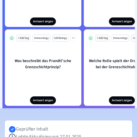
Antwort zeigen
Antwort zeigen
+ Add tag
Immunology
Cell Biology
Mo
+ Add tag
Immunology
Cell
Was beschreibt das Prandtl'sche
Welche Rolle spielt der Dru
Grenzschichtprinzip?
bei der Grenzschichtab
Antwort zeigen
Antwort zeigen
Geprüfter Inhalt
Letzte Aktualisierung: 27.01.2025