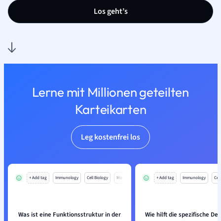
Los geht’s
Lerne mit Millionen geteilten
Karteikarten
Leg kostenfrei los
+ Add tag
Immunology
Cell Biology
Mo
+ Add tag
Immunology
Cell
Was ist eine Funktionsstruktur in der
Wie hilft die spezifische Def