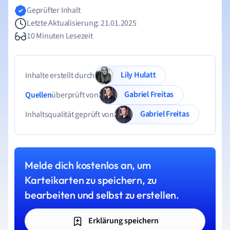
Geprüfter Inhalt
Letzte Aktualisierung: 21.01.2025
10 Minuten Lesezeit
Lily Hulatt
Inhalte erstellt durch
Gabriel Freitas
Quellen
überprüft von
Gabriel Freitas
Inhaltsqualität geprüft von
Melde dich kostenlos an, um
Karteikarten zu speichern, zu
bearbeiten und selbst zu erstellen.
Erklärung speichern