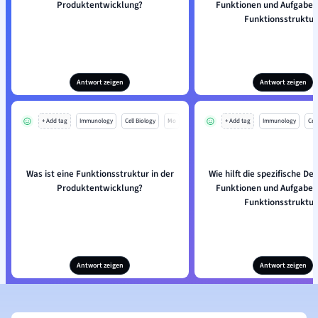
Produktentwicklung?
Funktionen und Aufgaben 
Funktionsstruktur
Antwort zeigen
Antwort zeigen
+ Add tag
Immunology
Cell Biology
Mo
+ Add tag
Immunology
Cell
Was ist eine Funktionsstruktur in der
Wie hilft die spezifische Def
Produktentwicklung?
Funktionen und Aufgaben 
Funktionsstruktur
Antwort zeigen
Antwort zeigen