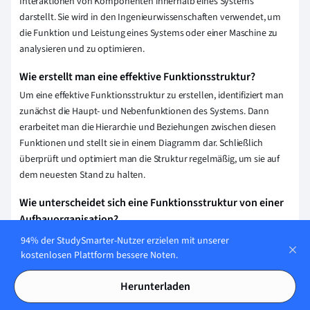
Interaktionen von Komponenten innerhalb eines Systems
darstellt. Sie wird in den Ingenieurwissenschaften verwendet, um
die Funktion und Leistung eines Systems oder einer Maschine zu
analysieren und zu optimieren.
Wie erstellt man eine effektive Funktionsstruktur?
Um eine effektive Funktionsstruktur zu erstellen, identifiziert man
zunächst die Haupt- und Nebenfunktionen des Systems. Dann
erarbeitet man die Hierarchie und Beziehungen zwischen diesen
Funktionen und stellt sie in einem Diagramm dar. Schließlich
überprüft und optimiert man die Struktur regelmäßig, um sie auf
dem neuesten Stand zu halten.
Wie unterscheidet sich eine Funktionsstruktur von einer
Aufbauorganisation?
Eine Funktionsstruktur ist eine technische Systemorganisation, bei
94% der StudySmarter-Nutzer erzielen mit unserer
der Aufgaben nach ihren Funktionen gruppiert werden. Eine
kostenlosen Plattform bessere Noten.
Aufbauorganisation hingegen ist eine Hierarchie im Unternehmen,
Herunterladen
die die Beziehungen und Verantwortlichkeiten zwischen den
verschiedenen Abteilungen und Positionen darstellt.