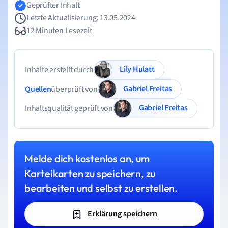
Geprüfter Inhalt
Letzte Aktualisierung: 13.05.2024
12 Minuten Lesezeit
Lily Hulatt
Inhalte erstellt durch
Gabriel Freitas
Quellen
überprüft von
Gabriel Freitas
Inhaltsqualität geprüft von
Melde dich kostenlos an, um
Karteikarten zu speichern, zu
bearbeiten und selbst zu erstellen.
Erklärung speichern