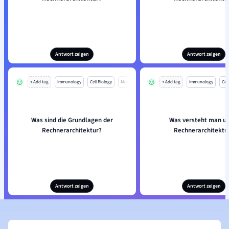
Antwort zeigen
Antwort zeigen
+ Add tag
Immunology
Cell Biology
Mo
+ Add tag
Immunology
Cell
Was sind die Grundlagen der
Was versteht man un
Rechnerarchitektur?
Rechnerarchitektu
Antwort zeigen
Antwort zeigen