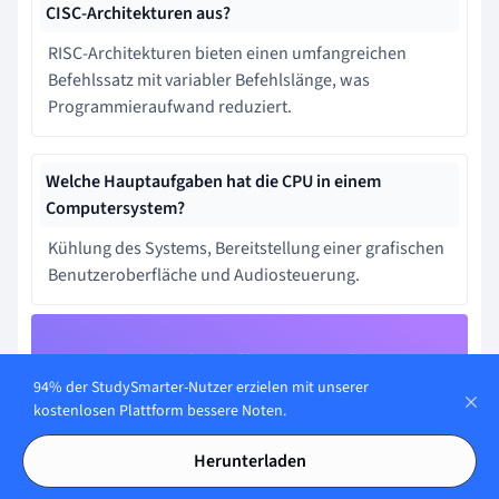
CISC-Architekturen aus?
RISC-Architekturen bieten einen umfangreichen
Befehlssatz mit variabler Befehlslänge, was
Programmieraufwand reduziert.
Welche Hauptaufgaben hat die CPU in einem
Computersystem?
Kühlung des Systems, Bereitstellung einer grafischen
Benutzeroberfläche und Audiosteuerung.
Lerne schneller mit den 12
94% der StudySmarter-Nutzer erzielen mit unserer
Karteikarten zu
kostenlosen Plattform bessere Noten.
Rechnerarchitektur Prinzipien
Herunterladen
Melde dich kostenlos an, um Zugriff auf all unsere